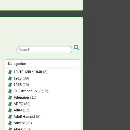
Kategorien
18./19. März 1848
(2)
1917
(39)
1968
(29)
31. Oktober 1517
(12)
Adenauer
(11)
ADFC
(39)
Adler
(12)
Adolf Hampel
(8)
Advent
(21)
Afrika
(40)