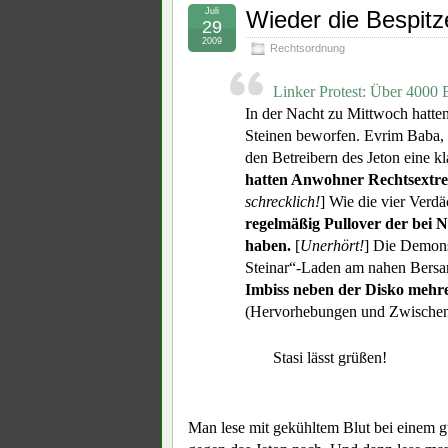
Juli
Wieder die Bespitz
29
2009
Rechtsordnung
Linker Protest: Über 4000 B
In der Nacht zu Mittwoch hatte
Steinen beworfen. Evrim Baba, 
den Betreibern des Jeton eine 
hatten Anwohner Rechtsextrem
schrecklich!
] Wie die vier Ver
regelmäßig Pullover der bei 
haben.
[
Unerhört!
] Die Demons
Steinar“-Laden am nahen Bersa
Imbiss neben der Disko mehre
(Hervorhebungen und Zwischenr
Stasi lässt grüßen!
Man lese mit gekühltem Blut bei einem 