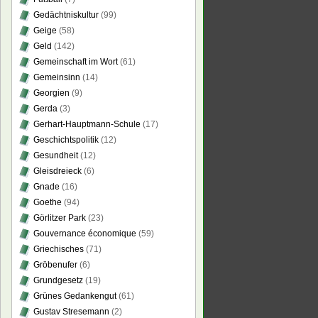
Gedächtniskultur
(99)
Geige
(58)
Geld
(142)
Gemeinschaft im Wort
(61)
Gemeinsinn
(14)
Georgien
(9)
Gerda
(3)
Gerhart-Hauptmann-Schule
(17)
Geschichtspolitik
(12)
Gesundheit
(12)
Gleisdreieck
(6)
Gnade
(16)
Goethe
(94)
Görlitzer Park
(23)
Gouvernance économique
(59)
Griechisches
(71)
Gröbenufer
(6)
Grundgesetz
(19)
Grünes Gedankengut
(61)
Gustav Stresemann
(2)