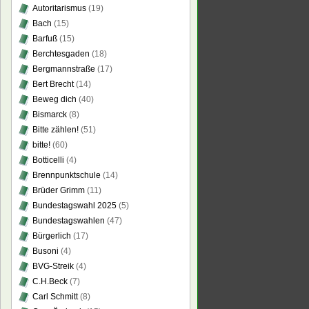
Autoritarismus
(19)
Bach
(15)
Barfuß
(15)
er
Berchtesgaden
(18)
tzelung!
Bergmannstraße
(17)
Bert Brecht
(14)
r
Beweg dich
(40)
tzelung!
Bismarck
(8)
Bitte zählen!
(51)
bitte!
(60)
Botticelli
(4)
Brennpunktschule
(14)
Brüder Grimm
(11)
Bundestagswahl 2025
(5)
Bundestagswahlen
(47)
Bürgerlich
(17)
Busoni
(4)
BVG-Streik
(4)
C.H.Beck
(7)
Carl Schmitt
(8)