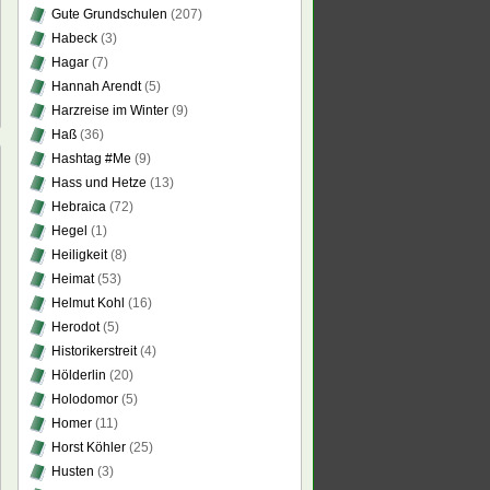
Gute Grundschulen
(207)
Habeck
(3)
Hagar
(7)
Hannah Arendt
(5)
Harzreise im Winter
(9)
Haß
(36)
Hashtag #Me
(9)
Hass und Hetze
(13)
Hebraica
(72)
Hegel
(1)
Heiligkeit
(8)
Heimat
(53)
Helmut Kohl
(16)
Herodot
(5)
Historikerstreit
(4)
Hölderlin
(20)
Holodomor
(5)
Homer
(11)
Horst Köhler
(25)
Husten
(3)