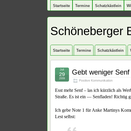
Startseite
Termine
Schatzkästlein
W
Schöneberger 
Startseite
Termine
Schatzkästlein
Juli
Gebt weniger Senf
29
2009
Positive Kommunikation
Esst mehr Senf – las ich kürzlich als We
Straße. Es ist ein — Senfladen! Richtig g
Ich gebe Note 1 für Anke Martinys Komm
Lest selbst: