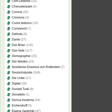
Cem Özdemir
(15)
Cheruskerpark
(4)
Corona
(25)
Cremona
(3)
Cuore tedesco
(10)
Currywurst
(7)
Dalinda
(9)
Dante
(27)
Das Böse
(126)
Das Gute
(117)
Demographie
(25)
Der Westen
(24)
Desiderius Erasmus von Rotterdam
(7)
Deutschstunde
(169)
Die Linke
(17)
Digital
(29)
Donald Tusk
(9)
Donatello
(1)
Donna moderna
(54)
Eichendorff
(5)
Eigene Gedichte
(47)