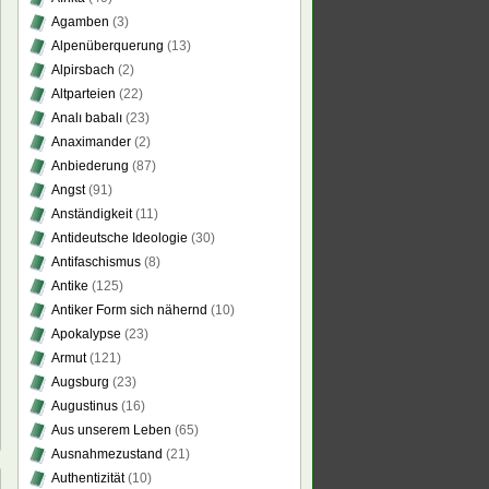
Agamben
(3)
Alpenüberquerung
(13)
Alpirsbach
(2)
Altparteien
(22)
Analı babalı
(23)
Anaximander
(2)
Anbiederung
(87)
Angst
(91)
Anständigkeit
(11)
Antideutsche Ideologie
(30)
Antifaschismus
(8)
Antike
(125)
Antiker Form sich nähernd
(10)
Apokalypse
(23)
Armut
(121)
Augsburg
(23)
Augustinus
(16)
Aus unserem Leben
(65)
Ausnahmezustand
(21)
Authentizität
(10)