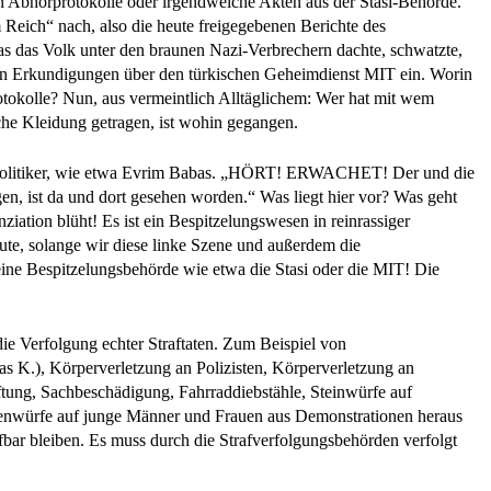
n Abhörprotokolle oder irgendwelche Akten aus der Stasi-Behörde.
eich“ nach, also die heute freigegebenen Berichte des
as das Volk unter den braunen Nazi-Verbrechern dachte, schwatzte,
man Erkundigungen über den türkischen Geheimdienst MIT ein. Worin
tokolle? Nun, aus vermeintlich Alltäglichem: Wer hat mit wem
che Kleidung getragen, ist wohin gegangen.
olitiker, wie etwa Evrim Babas. „HÖRT! ERWACHET! Der und die
en, ist da und dort gesehen worden.“ Was liegt hier vor? Was geht
iation blüht! Es ist ein Bespitzelungswesen in reinrassiger
ute, solange wir diese linke Szene und außerdem die
ine Bespitzelungsbehörde wie etwa die Stasi oder die MIT! Die
r die Verfolgung echter Straftaten. Zum Beispiel von
 K.), Körperverletzung an Polizisten, Körperverletzung an
ftung, Sachbeschädigung, Fahrraddiebstähle, Steinwürfe auf
enwürfe auf junge Männer und Frauen aus Demonstrationen heraus
afbar bleiben. Es muss durch die Strafverfolgungsbehörden verfolgt