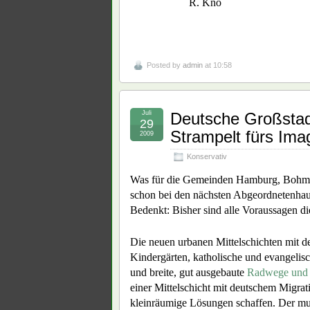
R. Knö
Posted by
admin
at 10:58
Juli
Deutsche Großstadt
29
Strampelt fürs Ima
2009
Konservativ
Was für die Gemeinden Hamburg, Bohmte, 
schon bei den nächsten Abgeordnetenhaus
Bedenkt: Bisher sind alle Voraussagen di
Die neuen urbanen Mittelschichten mit d
Kindergärten, katholische und evangeli
und breite, gut ausgebaute
Radwege und 
einer Mittelschicht mit deutschem Migrat
kleinräumige Lösungen schaffen. Der mus