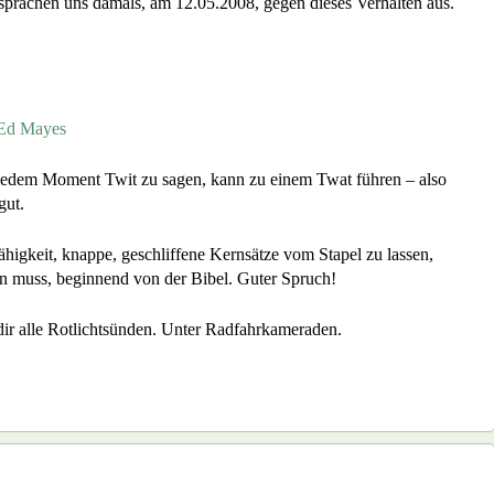
prachen uns damals, am 12.05.2008, gegen dieses Verhalten aus.
on
!
Twitte
«
Ed
May
 Ed Mayes
 jedem Moment Twit zu sagen, kann zu einem Twat führen – also
gut.
higkeit, knappe, geschliffene Kernsätze vom Stapel zu lassen,
in muss, beginnend von der Bibel. Guter Spruch!
dir alle Rotlichtsünden. Unter Radfahrkameraden.