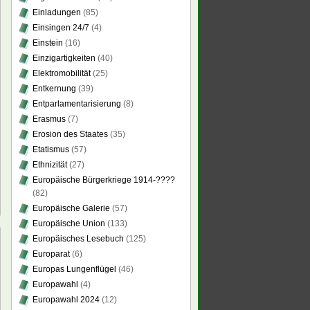
Einladungen
(85)
Einsingen 24/7
(4)
Einstein
(16)
Einzigartigkeiten
(40)
Elektromobilität
(25)
Entkernung
(39)
Entparlamentarisierung
(8)
Erasmus
(7)
Erosion des Staates
(35)
Etatismus
(57)
Ethnizität
(27)
Europäische Bürgerkriege 1914-????
(82)
Europäische Galerie
(57)
Europäische Union
(133)
Europäisches Lesebuch
(125)
Europarat
(6)
Europas Lungenflügel
(46)
d
Europawahl
(4)
rons
Europawahl 2024
(12)
ghts