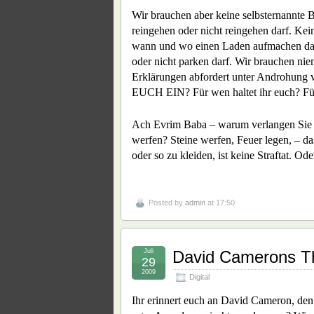
Wir brauchen aber keine selbsternannte 
reingehen oder nicht reingehen darf. Kei
wann und wo einen Laden aufmachen da
oder nicht parken darf. Wir brauchen ni
Erklärungen abfordert unter Androhung
EUCH EIN? Für wen haltet ihr euch? Fü
Ach Evrim Baba – warum verlangen Sie 
werfen? Steine werfen, Feuer legen, – das
oder so zu kleiden, ist keine Straftat. Od
Posted by
admin
at 17:50
Juli
David Camerons Th
29
2009
Digital
Ihr erinnert euch an David Cameron, den 