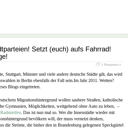
parteien! Setzt (euch) aufs Fahrrad!
ge!
1 Response »
Stuttgart, Münster und viele andere deutsche Städte gilt, das wird
wahlen in Berlin ebenfalls der Fall sein.Im Jahr 2011. Wetten?
eses Blogs eingetreten.
eutschem Migrationshintergrund wollen saubere Straßen, katholische
sche Gymnasien, Möglichkeiten, weitgehend ohne Auto zu leben, –
Radstreifen
. Das ist nun mal so. Wer die Innenstädte wieder mit
ionshintergrund bevölkern will, der muss vernetzt denken,
s die Ströme, die bisher den in Brandenburg gelegenen Speckgürtel