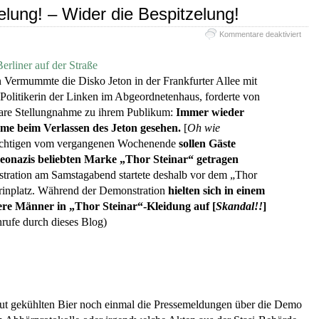
elung! – Wider die Bespitzelung!
für
Kommentare deaktiviert
Wied
die
erliner auf der Straße
Bespi
n Vermummte die Disko Jeton in der Frankfurter Allee mit
–
Wide
Politikerin der Linken im Abgeordnetenhaus, forderte von
die
klare Stellungnahme zu ihrem Publikum:
Immer wieder
Bespi
e beim Verlassen des Jeton gesehen.
[
Oh wie
dächtigen vom vergangenen Wochenende
sollen Gäste
Neonazis beliebten Marke „Thor Steinar“ getragen
tration am Samstagabend startete deshalb vor dem „Thor
rinplatz. Während der Demonstration
hielten sich in einem
re Männer in „Thor Steinar“-Kleidung auf [
Sk
andal!!
]
ufe durch dieses Blog)
gut gekühlten Bier noch einmal die Pressemeldungen über die Demo