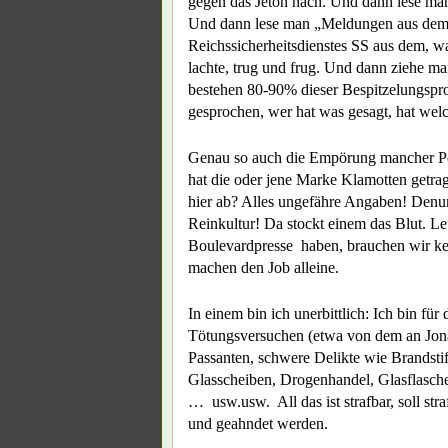
gegen das Jeton nach. Und dann lese ma
Und dann lese man „Meldungen aus dem R
Reichssicherheitsdienstes SS aus dem, w
lachte, trug und frug. Und dann ziehe 
bestehen 80-90% dieser Bespitzelungspro
gesprochen, wer hat was gesagt, hat wel
Genau so auch die Empörung mancher P
hat die oder jene Marke Klamotten getrag
hier ab? Alles ungefähre Angaben! Denunz
Reinkultur! Da stockt einem das Blut. Le
Boulevardpresse haben, brauchen wir ke
machen den Job alleine.
In einem bin ich unerbittlich: Ich bin fü
Tötungsversuchen (etwa von dem an Jonas
Passanten, schwere Delikte wie Brandsti
Glasscheiben, Drogenhandel, Glasflasch
… usw.usw. All das ist strafbar, soll str
und geahndet werden.