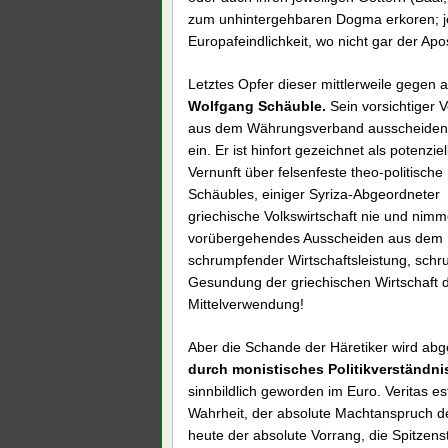
zum unhintergehbaren Dogma erkoren; je
Europafeindlichkeit, wo nicht gar der Ap
Letztes Opfer dieser mittlerweile gegen a
Wolfgang Schäuble.
Sein vorsichtiger 
aus dem Währungsverband ausscheiden, 
ein. Er ist hinfort gezeichnet als potenzi
Vernunft über felsenfeste theo-politisch
Schäubles, einiger Syriza-Abgeordneter u
griechische Volkswirtschaft nie und nim
vorübergehendes Ausscheiden aus dem Eu
schrumpfender Wirtschaftsleistung, sch
Gesundung der griechischen Wirtschaft d
Mittelverwendung!
Aber die Schande der Häretiker wird abgew
durch monistisches Politikverständni
sinnbildlich geworden im Euro. Veritas e
Wahrheit, der absolute Machtanspruch des
heute der absolute Vorrang, die Spitzen