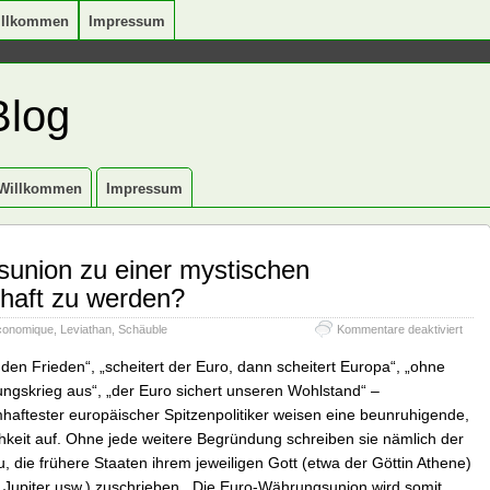
illkommen
Impressum
Blog
Willkommen
Impressum
sunion zu einer mystischen
haft zu werden?
für
conomique
,
Leviathan
,
Schäuble
Kommentare deaktiviert
Droh
die
 den Frieden“, „scheitert der Euro, dann scheitert Europa“, „ohne
Währ
ngskrieg aus“, „der Euro sichert unseren Wohlstand“ –
zu
ftester europäischer Spitzenpolitiker weisen eine beunruhigende,
einer
myst
chkeit auf. Ohne jede weitere Begründung schreiben sie nämlich der
Glau
 die frühere Staaten ihrem jeweiligen Gott (etwa der Göttin Athene)
zu
l, Jupiter usw.) zuschrieben. Die Euro-Währungsunion wird somit
werd