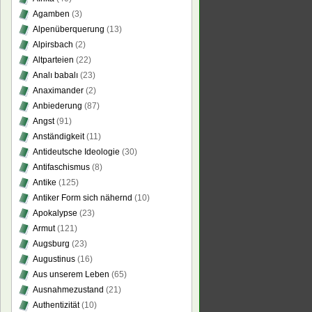
Agamben
(3)
Alpenüberquerung
(13)
Alpirsbach
(2)
Altparteien
(22)
Analı babalı
(23)
Anaximander
(2)
Anbiederung
(87)
Angst
(91)
Anständigkeit
(11)
Antideutsche Ideologie
(30)
Antifaschismus
(8)
Antike
(125)
Antiker Form sich nähernd
(10)
Apokalypse
(23)
Armut
(121)
Augsburg
(23)
Augustinus
(16)
Aus unserem Leben
(65)
Ausnahmezustand
(21)
Authentizität
(10)