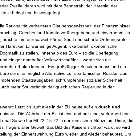
der Zweifel daran wird mit dem Bannstrahl der Häresie, der
ostasie belegt und hinweggefegt.
lle Rationalität verhärteten Glaubensgewissheit: der Finanzminister
Vorschlag, Griechenland könnte vorübergehend und einvernehmlich
brachte ihm europaweit Häme, Spott und scharfe Ordnungsrufe
eller Häretiker. Er war einige Augenblicke bereit, ökonomische
e Dogmatik zu stellen. Innerhalb des Euro – so die Überlegung
nd einiger namhafter Volkswirtschaftler – werde sich die
mermehr erholen können. Ein großzügiger Schuldenerlass und ein
ro sei eine mögliche Alternative zur spartanischen Rosskur aus
rumpfenden Staatsausgaben, schrumpfender sozialer Sicherheit.
urch mehr Souveränität der griechischen Regierung in der
ehrt: Letztlich läuft alles in der EU heute auf ein
durch und
s
hinaus: Die Wahrheit der EU ist eine und nur eine, verkörpert und
st una! So wie bei Mt 22, 15-22 in der römischen Münze, im Dinar, die
 Trägers aller Gewalt, das Bild des Kaisers sichtbar ward, so wird
stellung der Einheitswährung Euro wieder und wieder behauptet. Um