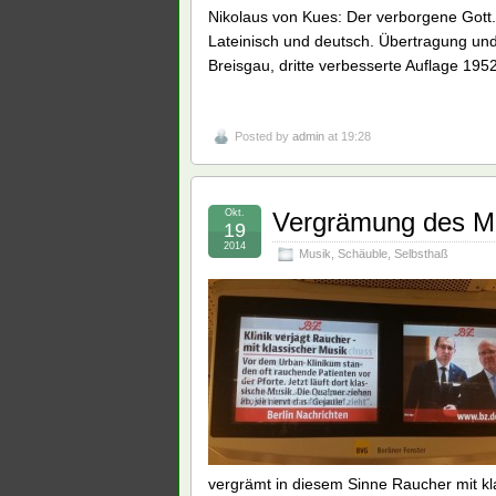
Nikolaus von Kues: Der verborgene Gott
Lateinisch und deutsch. Übertragung und 
Breisgau, dritte verbesserte Auflage 1952
Posted by
admin
at 19:28
Okt.
Vergrämung des Me
19
2014
Musik
,
Schäuble
,
Selbsthaß
vergrämt in diesem Sinne Raucher mit kl