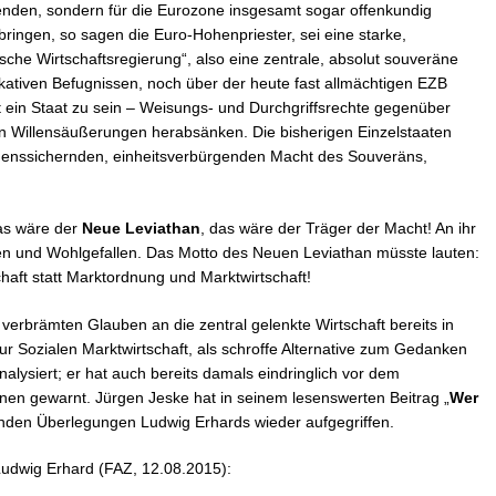
erenden, sondern für die Eurozone insgesamt sogar offenkundig
ringen, so sagen die Euro-Hohenpriester, sei eine starke,
sche Wirtschaftsregierung“, also eine zentrale, absolut souveräne
dikativen Befugnissen, noch über der heute fast allmächtigen EZB
t ein Staat zu sein – Weisungs- und Durchgriffsrechte gegenüber
en Willensäußerungen herabsänken. Die bisherigen Einzelstaaten
edenssichernden, einheitsverbürgenden Macht des Souveräns,
das wäre der
Neue Leviathan
, das wäre der Träger der Macht! An ihr
n und Wohlgefallen. Das Motto des Neuen Leviathan müsste lauten:
haft statt Marktordnung und Marktwirtschaft!
verbrämten Glauben an die zentral gelenkte Wirtschaft bereits in
r Sozialen Marktwirtschaft, als schroffe Alternative zum Gedanken
alysiert; er hat auch bereits damals eindringlich vor dem
onen gewarnt. Jürgen Jeske hat in seinem lesenswerten Beitrag „
Wer
enden Überlegungen Ludwig Erhards wieder aufgegriffen.
Ludwig Erhard (FAZ, 12.08.2015):