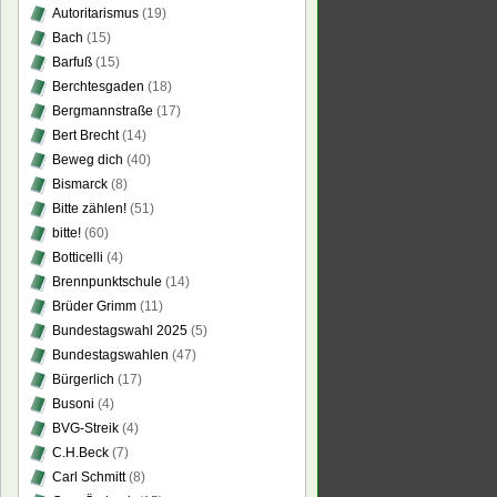
Autoritarismus
(19)
Bach
(15)
Barfuß
(15)
Berchtesgaden
(18)
Bergmannstraße
(17)
Bert Brecht
(14)
Beweg dich
(40)
Bismarck
(8)
Bitte zählen!
(51)
bitte!
(60)
Botticelli
(4)
Brennpunktschule
(14)
Brüder Grimm
(11)
Bundestagswahl 2025
(5)
Bundestagswahlen
(47)
Bürgerlich
(17)
Busoni
(4)
BVG-Streik
(4)
C.H.Beck
(7)
Carl Schmitt
(8)