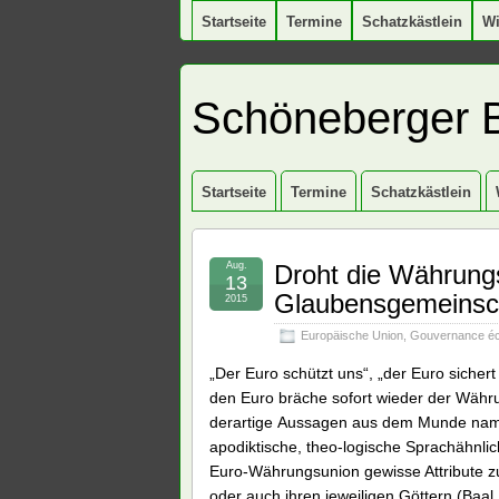
Startseite
Termine
Schatzkästlein
W
Schöneberger 
Startseite
Termine
Schatzkästlein
Aug.
Droht die Währung
13
Glaubensgemeinsc
2015
Europäische Union
,
Gouvernance é
„Der Euro schützt uns“, „der Euro sichert
den Euro bräche sofort wieder der Währu
derartige Aussagen aus dem Munde namha
apodiktische, theo-logische Sprachähnli
Euro-Währungsunion gewisse Attribute zu,
oder auch ihren jeweiligen Göttern (Baa