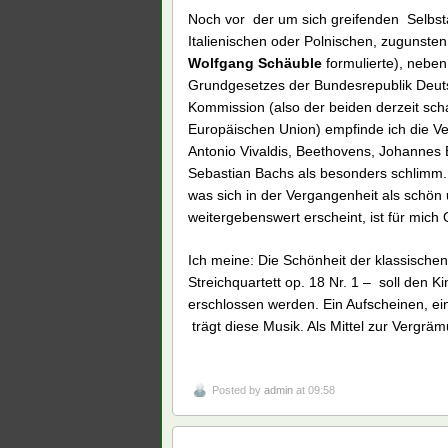
Noch vor der um sich greifenden Selbs
Italienischen oder Polnischen, zugunste
Wolfgang Schäuble
formulierte), neben
Grundgesetzes der Bundesrepublik Deut
Kommission (also der beiden derzeit sc
Europäischen Union) empfinde ich die V
Antonio Vivaldis, Beethovens, Johannes
Sebastian Bachs als besonders schlimm.
was sich in der Vergangenheit als schön
weitergebenswert erscheint, ist für mich 
Ich meine: Die Schönheit der klassische
Streichquartett op. 18 Nr. 1 – soll de
erschlossen werden. Ein Aufscheinen, ei
trägt diese Musik. Als Mittel zur Vergrä
Posted by
admin
at 09:58