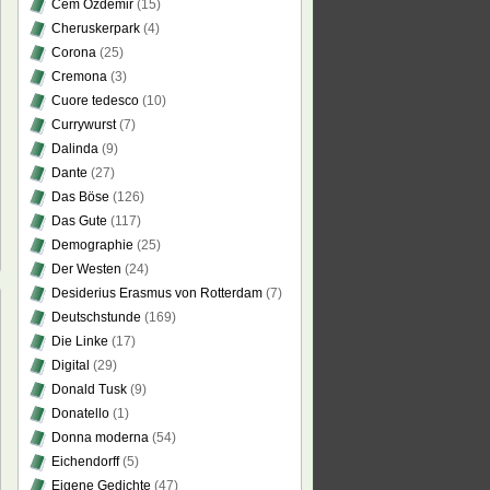
Cem Özdemir
(15)
Cheruskerpark
(4)
Corona
(25)
Cremona
(3)
Cuore tedesco
(10)
Currywurst
(7)
Dalinda
(9)
Dante
(27)
Das Böse
(126)
Das Gute
(117)
Demographie
(25)
Der Westen
(24)
Desiderius Erasmus von Rotterdam
(7)
Deutschstunde
(169)
Die Linke
(17)
Digital
(29)
Donald Tusk
(9)
Donatello
(1)
Donna moderna
(54)
pa?
Eichendorff
(5)
Eigene Gedichte
(47)