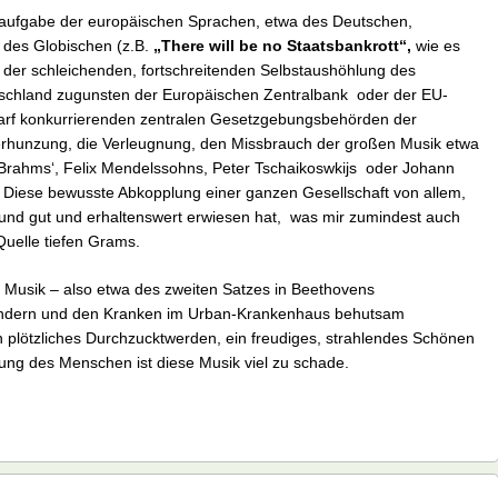
taufgabe der europäischen Sprachen, etwa des Deutschen,
n des Globischen (z.B.
„There will be no Staatsbankrott“,
wie es
 der schleichenden, fortschreitenden Selbstaushöhlung des
schland zugunsten der Europäischen Zentralbank oder der EU-
harf konkurrierenden zentralen Gesetzgebungsbehörden der
erhunzung, die Verleugnung, den Missbrauch der großen Musik etwa
 Brahms‘, Felix Mendelssohns, Peter Tschaikoswkijs oder Johann
 Diese bewusste Abkopplung einer ganzen Gesellschaft von allem,
 und gut und erhaltenswert erwiesen hat, was mir zumindest auch
Quelle tiefen Grams.
n Musik – also etwa des zweiten Satzes in Beethovens
n Kindern und den Kranken im Urban-Krankenhaus behutsam
n plötzliches Durchzucktwerden, ein freudiges, strahlendes Schönen
mung des Menschen ist diese Musik viel zu schade.