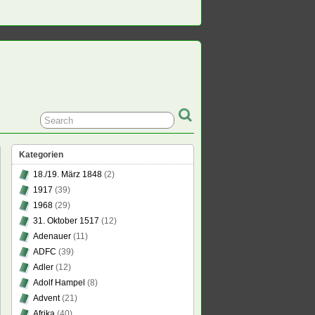
Kategorien
18./19. März 1848
(2)
1917
(39)
1968
(29)
31. Oktober 1517
(12)
t
Adenauer
(11)
ungsunion
ADFC
(39)
Adler
(12)
ischen
Adolf Hampel
(8)
bensgemeinschaft
Advent
(21)
en?
Afrika
(40)