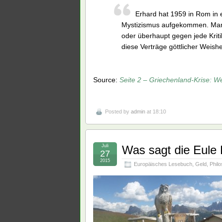
Erhard hat 1959 in Rom in e
Mystizismus aufgekommen. Man t
oder überhaupt gegen jede Kriti
diese Verträge göttlicher Weish
Source:
Seite 2 – Griechenland-Krise: W
Posted by
admin
at 18:10
Juli
Was sagt die Eule
27
2015
Europäisches Lesebuch
,
Geld
,
Philo