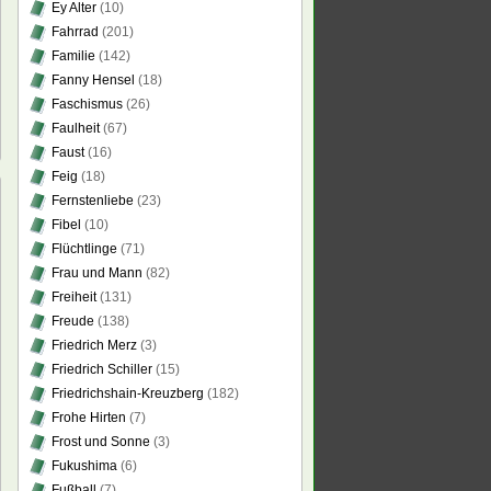
Ey Alter
(10)
Fahrrad
(201)
Familie
(142)
Fanny Hensel
(18)
Faschismus
(26)
Faulheit
(67)
Faust
(16)
Feig
(18)
Fernstenliebe
(23)
Fibel
(10)
Flüchtlinge
(71)
rämung
Frau und Mann
(82)
Freiheit
(131)
chen
Freude
(138)
h
ische
Friedrich Merz
(3)
k
Friedrich Schiller
(15)
Friedrichshain-Kreuzberg
(182)
Frohe Hirten
(7)
Frost und Sonne
(3)
Fukushima
(6)
Fußball
(7)