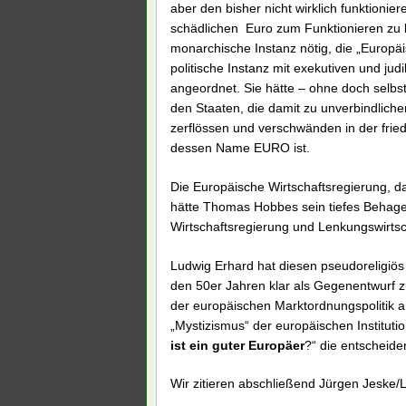
aber den bisher nicht wirklich funktioni
schädlichen Euro zum Funktionieren zu b
monarchische Instanz nötig, die „Europäi
politische Instanz mit exekutiven und ju
angeordnet. Sie hätte – ohne doch selbs
den Staaten, die damit zu unverbindlich
zerflössen und verschwänden in der fri
dessen Name EURO ist.
Die Europäische Wirtschaftsregierung, 
hätte Thomas Hobbes sein tiefes Behage
Wirtschaftsregierung und Lenkungswirtsc
Ludwig Erhard hat diesen pseudoreligiös 
den 50er Jahren klar als Gegenentwurf zu
der europäischen Marktordnungspolitik an
„Mystizismus“ der europäischen Instituti
ist ein guter Europäer
?“ die entscheid
Wir zitieren abschließend Jürgen Jeske/