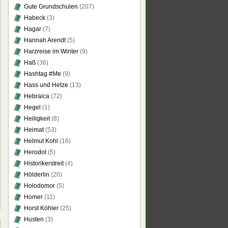
Gute Grundschulen
(207)
Habeck
(3)
Hagar
(7)
Hannah Arendt
(5)
Harzreise im Winter
(9)
Haß
(36)
Hashtag #Me
(9)
Hass und Hetze
(13)
Hebraica
(72)
Hegel
(1)
Heiligkeit
(8)
Heimat
(53)
Helmut Kohl
(16)
Herodot
(5)
Historikerstreit
(4)
Hölderlin
(20)
Holodomor
(5)
Homer
(11)
Horst Köhler
(25)
Husten
(3)