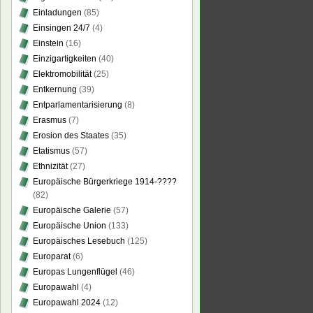
Einladungen
(85)
Einsingen 24/7
(4)
Einstein
(16)
Einzigartigkeiten
(40)
Elektromobilität
(25)
Entkernung
(39)
Entparlamentarisierung
(8)
Erasmus
(7)
Erosion des Staates
(35)
Etatismus
(57)
Ethnizität
(27)
Europäische Bürgerkriege 1914-????
(82)
Europäische Galerie
(57)
Europäische Union
(133)
Europäisches Lesebuch
(125)
Europarat
(6)
Europas Lungenflügel
(46)
Europawahl
(4)
Europawahl 2024
(12)