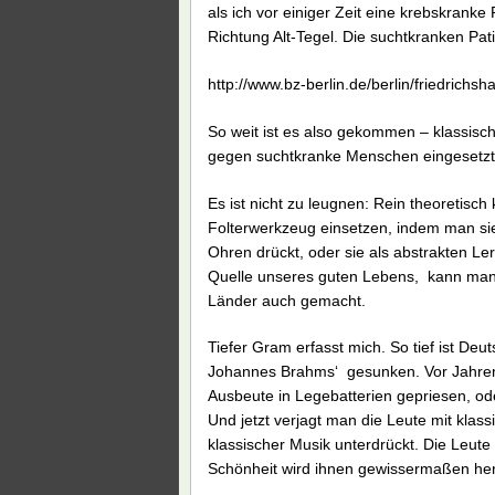
als ich vor einiger Zeit eine krebskranke
Richtung Alt-Tegel. Die suchtkranken Pat
http://www.bz-berlin.de/berlin/friedrichsh
So weit ist es also gekommen – klassisch
gegen suchtkranke Menschen eingesetzt
Es ist nicht zu leugnen: Rein theoretis
Folterwerkzeug einsetzen, indem man sie 
Ohren drückt, oder sie als abstrakten Ler
Quelle unseres guten Lebens, kann man 
Länder auch gemacht.
Tiefer Gram erfasst mich. So tief ist D
Johannes Brahms‘ gesunken. Vor Jahren 
Ausbeute in Legebatterien gepriesen, oder
Und jetzt verjagt man die Leute mit klas
klassischer Musik unterdrückt. Die Leut
Schönheit wird ihnen gewissermaßen her