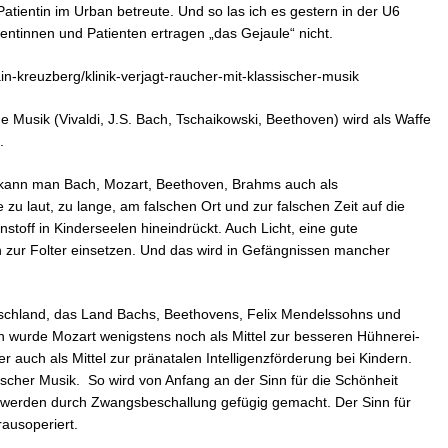
 Patientin im Urban betreute. Und so las ich es gestern in der U6
ientinnen und Patienten ertragen „das Gejaule“ nicht.
ain-kreuzberg/klinik-verjagt-raucher-mit-klassischer-musik
e Musik (Vivaldi, J.S. Bach, Tschaikowski, Beethoven) wird als Waffe
.
ch kann man Bach, Mozart, Beethoven, Brahms auch als
zu laut, zu lange, am falschen Ort und zur falschen Zeit auf die
nstoff in Kinderseelen hineindrückt. Auch Licht, eine gute
zur Folter einsetzen. Und das wird in Gefängnissen mancher
eutschland, das Land Bachs, Beethovens, Felix Mendelssohns und
wurde Mozart wenigstens noch als Mittel zur besseren Hühnerei-
 auch als Mittel zur pränatalen Intelligenzförderung bei Kindern.
sischer Musik. So wird von Anfang an der Sinn für die Schönheit
e werden durch Zwangsbeschallung gefügig gemacht. Der Sinn für
ausoperiert.