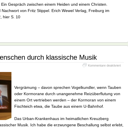
. Ein Gespräch zwischen einem Heiden und einem Christen.
Nachwort von Fritz Stippel. Erich Wewel Verlag, Freiburg im
, hier S. 10
nschen durch klassische Musik
für
Kommentare deaktiviert
Verg
des
Mens
durc
Vergrämung – davon sprechen Vogelkundler, wenn Tauben
klass
Musi
oder Kormorane durch unangenehme Reizüberflutung von
einem Ort vertrieben werden – der Kormoran von einem
Fischteich etwa, die Taube aus einem U-Bahnhof.
Das Urban-Krankenhaus im heimatlichen Kreuzberg
assischer Musik. Ich habe die erzwungene Beschallung selbst erlebt,