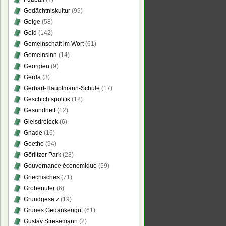
Gedächtniskultur
(99)
Geige
(58)
Geld
(142)
Gemeinschaft im Wort
(61)
Gemeinsinn
(14)
Georgien
(9)
Gerda
(3)
Gerhart-Hauptmann-Schule
(17)
Geschichtspolitik
(12)
Gesundheit
(12)
Gleisdreieck
(6)
Gnade
(16)
Goethe
(94)
Görlitzer Park
(23)
Gouvernance économique
(59)
Griechisches
(71)
Gröbenufer
(6)
Grundgesetz
(19)
Grünes Gedankengut
(61)
Gustav Stresemann
(2)