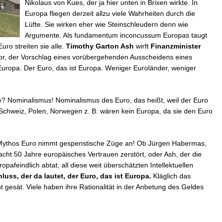
Nikolaus von Kues, der ja hier unten in Brixen wirkte. In
Europa fliegen derzeit allzu viele Wahrheiten durch die
Lüfte. Sie wirken eher wie Steinschleudern denn wie
Argumente. Als fundamentum inconcussum Europas taugt
ro streiten sie alle.
Timothy Garton Ash
wirft
Finanzminister
or, der Vorschlag eines vorübergehenden Ausscheidens eines
ropa. Der Euro, das ist Europa. Weniger Euroländer, weniger
 Nominalismus! Nominalismus des Euro, das heißt, weil der Euro
 Schweiz, Polen, Norwegen z. B. wären kein Europa, da sie den Euro
en Mythos Euro nimmt gespenstische Züge an! Ob Jürgen Habermas,
acht 50 Jahre europäisches Vertrauen zerstört, oder Ash, der die
afeindlich abtat, all diese weit überschätzten Intellektuellen
uss, der da lautet, der Euro, das ist Europa.
Kläglich das
t gesät. Viele haben ihre Rationalität in der Anbetung des Geldes