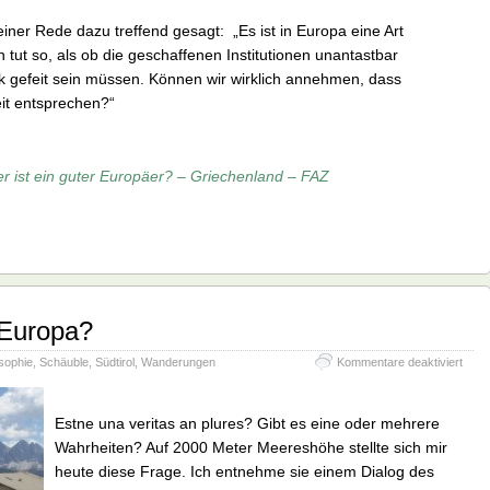
iner Rede dazu treffend gesagt: „Es ist in Europa eine Art
ut so, als ob die geschaffenen Institutionen unantastbar
k gefeit sein müssen. Können wir wirklich annehmen, dass
eit entsprechen?“
er ist ein guter Europäer? – Griechenland – FAZ
 Europa?
für
sophie
,
Schäuble
,
Südtirol
,
Wanderungen
Kommentare deaktiviert
Was
sagt
die
Estne una veritas an plures? Gibt es eine oder mehrere
Eule
Wahrheiten? Auf 2000 Meter Meereshöhe stellte sich mir
Euro
heute diese Frage. Ich entnehme sie einem Dialog des