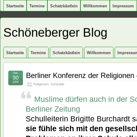
Startseite
Termine
Schatzkästlein
Willkommen
Impressum
Schöneberger Blog
Startseite
Termine
Schatzkästlein
Willkommen
Impressu
Sep.
Berliner Konferenz der Religionen –
30
2009
Religionen
,
Schäuble
Muslime dürfen auch in der S
Berliner Zeitung
Schulleiterin Brigitte Burchardt
sie fühle sich mit den gesellsc