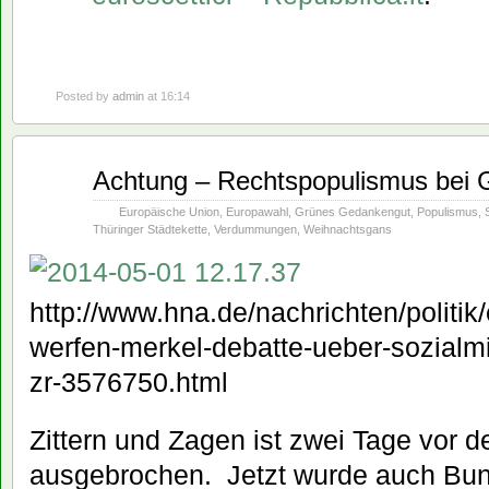
Posted by
admin
at 16:14
Mai
Achtung – Rechtspopulismus bei
22
2014
Europäische Union
,
Europawahl
,
Grünes Gedankengut
,
Populismus
,
Thüringer Städtekette
,
Verdummungen
,
Weihnachtsgans
http://www.hna.de/nachrichten/politi
werfen-merkel-debatte-ueber-sozialm
zr-3576750.html
Zittern und Zagen ist zwei Tage vor 
ausgebrochen. Jetzt wurde auch Bun