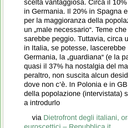
scelta vantaggiosa. Circa il 10% 
in Germania. Il 20% in Spagna e
per la maggioranza della popola
un „male necessario“. Teme che
sarebbe peggio. Tuttavia, circa un
in Italia, se potesse, lascerebbe 
Germania, la „guardiana“ (e la p
quasi il 37% ha nostalgia del ma
peraltro, non suscita alcun desid
dove non c’è. In Polonia e in G
della popolazione (intervistata)
a introdurlo
via
Dietrofront degli italiani, o
euroscettici – Repubblica.it
.