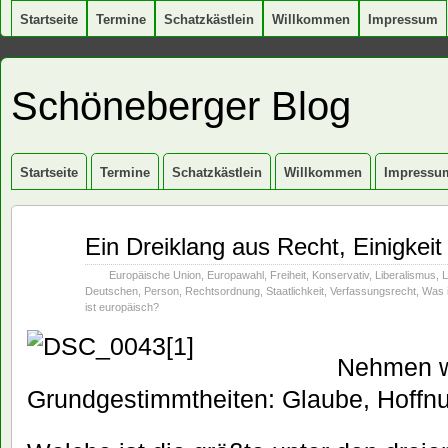
Startseite
Termine
Schatzkästlein
Willkommen
Impressum
Schöneberger Blog
Startseite
Termine
Schatzkästlein
Willkommen
Impressu
Aug.
Ein Dreiklang aus Recht, Einigkeit
29
2016
Europäische Union
,
Europawahl
,
Freiheit
,
Konservativ
,
Liberalismus
,
L
Deutschen
,
Person
,
Rechtsordnung
,
Staatlichkeit
,
Verfassungsrecht
,
Was 
ist europäisch?
Nehmen wir
Grundgestimmtheiten: Glaube, Hoffnu