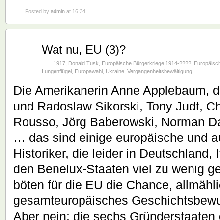
Posted by
admin
at 16:34
Dez.
Wat nu, EU (3)?
08
2013
1917
,
Donald Tusk
,
Europäische Bürgerkriege 1914-????
,
Europäisc
Lungenflügel
,
Europawahl
,
Ukraine
,
Vergangenheitsbewältigung
Die Amerikanerin Anne Applebaum, d
und Radoslaw Sikorski, Tony Judt, Ch
Rousso, Jörg Baberowski, Norman Da
… das sind einige europäische und 
Historiker, die leider in Deutschland, 
den Benelux-Staaten viel zu wenig g
bö
ten für die EU die Chance, allmähli
gesamteuropäisches Geschichtsbewus
Aber nein: die sechs Gründerstaaten