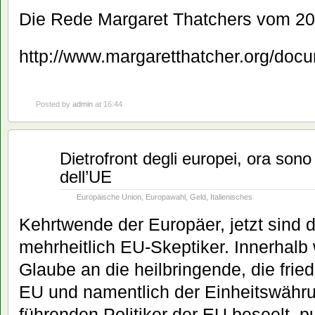
Die Rede Margaret Thatchers vom 20
http://www.margaretthatcher.org/doc
Posted by
admin
at 16:44
Feb.
Dietrofront degli europei, ora sono 
25
dell’UE
2015
Europäische Union
,
Europawahl
,
Geld
,
Italienisches
Kehrtwende der Europäer, jetzt sind 
mehrheitlich EU-Skeptiker. Innerhalb 
Glaube an die heilbringende, die fried
EU und namentlich der Einheitswähru
führenden Politiker der EU beseelt, p