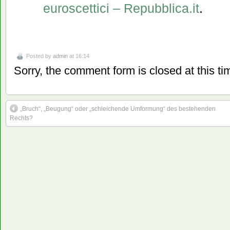
euroscettici – Repubblica.it
.
Posted by
admin
at 16:14
Sorry, the comment form is closed at this ti
„Bruch“, „Beugung“ oder „schleichende Umformung“ des bestehenden
Rechts?