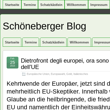
Startseite
Termine
Schatzkästlein
Willkommen
Impressum
Schöneberger Blog
Startseite
Termine
Schatzkästlein
Willkommen
Impressu
Feb.
Dietrofront degli europei, ora sono 
25
dell’UE
2015
Europäische Union
,
Europawahl
,
Geld
,
Italienisches
Kehrtwende der Europäer, jetzt sind 
mehrheitlich EU-Skeptiker. Innerhalb 
Glaube an die heilbringende, die fried
EU und namentlich der Einheitswähru