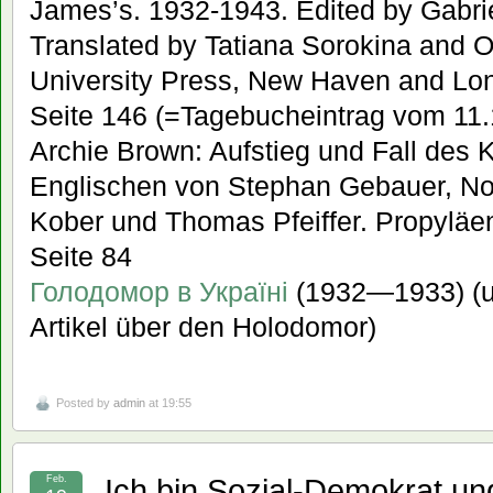
James’s. 1932-1943. Edited by Gabri
Translated by Tatiana Sorokina and O
University Press, New Haven and Lon
Seite 146 (=Tagebucheintrag vom 11.
Archie Brown: Aufstieg und Fall de
Englischen von Stephan Gebauer, Nor
Kober und Thomas Pfeiffer. Propyläen,
Seite 84
Голодомор в Україні
(1932—1933) (u
Artikel über den Holodomor)
Posted by
admin
at 19:55
„Ich bin Sozial-Demokrat und
Feb.