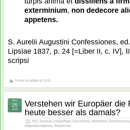
turpis anima et
dissiliens a fir
exterminium
,
non dedecore ali
appetens.
S. Aurelii Augustini Confessiones, ed
Lipsiae 1837, p. 24 [=Liber II, c. IV], li
scripsi
Posted by
admin
at 12:05
Verstehen wir Europäer die P
Nov.
25
heute besser als damals?
2016
1917
,
Europas Lungenflügel
,
Faschismus
,
Holodomor
,
Kommunismus
Nationalsozialismus
,
Russisches