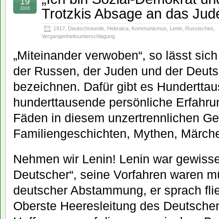
19
Trotzkis Absage an das Ju
2016
1917
,
Deutschstunde
,
Hebraica
,
Kommunismus
,
Lenin
,
Russisches
,
Vergangenheitsunterschlagung
„Miteinander verwoben“, so lässt sich
der Russen, der Juden und der Deuts
bezeichnen. Dafür gibt es Hundertta
hunderttausende persönliche Erfahr
Fäden in diesem unzertrennlichen Ge
Familiengeschichten, Mythen, Märch
Nehmen wir Lenin! Lenin war gewiss
Deutscher“, seine Vorfahren waren mü
deutscher Abstammung, er sprach fli
Oberste Heeresleitung des Deutsche