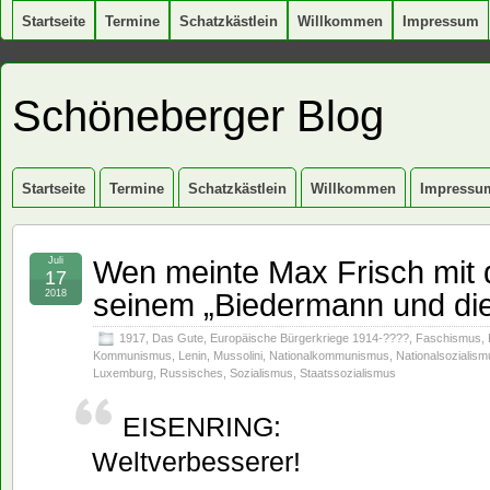
Startseite
Termine
Schatzkästlein
Willkommen
Impressum
Schöneberger Blog
Startseite
Termine
Schatzkästlein
Willkommen
Impressu
Wen meinte Max Frisch mit 
Juli
17
seinem „Biedermann und die 
2018
1917
,
Das Gute
,
Europäische Bürgerkriege 1914-????
,
Faschismus
,
Kommunismus
,
Lenin
,
Mussolini
,
Nationalkommunismus
,
Nationalsozialism
Luxemburg
,
Russisches
,
Sozialismus
,
Staatssozialismus
EISENRING:
Weltverbesserer!