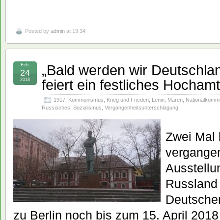
Posted by
admin
at 19:34
„Bald werden wir Deutschl
Feb.
24
feiert ein festliches Hochamt
2018
1917
,
Kommunismus
,
Krieg und Frieden
,
Lenin
,
Mären
,
Nationalkomm
Russisches
,
Sozialismus
,
Vergangenheitsunterschlagung
Zwei Mal 
vergange
Ausstellu
Russland 
Deutsche
zu Berlin noch bis zum 15. April 2018 