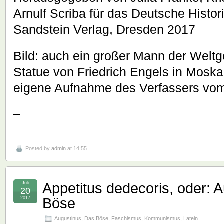
Arnulf Scriba für das Deutsche Hist
Sandstein Verlag, Dresden 2017
Bild: auch ein großer Mann der Weltg
Statue von Friedrich Engels in Moskau
eigene Aufnahme des Verfassers vo
–
Posted by
admin
at 14:55
Appetitus dedecoris, oder: A
Juli
20
Böse
2017
Augustinus
,
Das Böse
,
Faschismus
,
Kommunismus
,
Latein