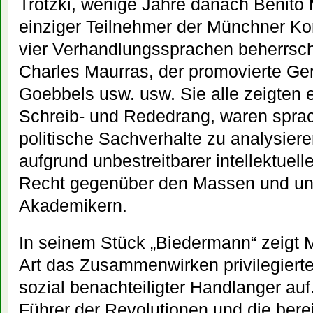
Trotzki, wenige Jahre danach Benito M
einziger Teilnehmer der Münchner Ko
vier Verhandlungssprachen beherrsch
Charles Maurras, der promovierte Ger
Goebbels usw. usw. Sie alle zeigten
Schreib- und Rededrang, waren spra
politische Sachverhalte zu analysier
aufgrund unbestreitbarer intellektuell
Recht gegenüber den Massen und ung
Akademikern.
In seinem Stück „Biedermann“ zeigt M
Art das Zusammenwirken privilegiert
sozial benachteiligter Handlanger auf.
Führer der Revolutionen und die berei