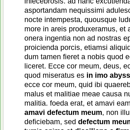
inlecebrosis. ad hanc excutien
asportandam nequissimi adulesc
nocte intempesta, quousque lud
more in areis produxeramus, et 
onera ingentia non ad nostras ep
proicienda porcis, etiamsi aliqu
dum tamen fieret a nobis quod eo
liceret. Ecce cor meum, deus, 
quod miseratus es
in imo abyss
ecce cor meum, quid ibi quaereb
malus et malitiae meae causa nul
malitia. foeda erat, et amavi eam
amavi defectum meum
, non il
deficiebam, sed
defectum meu