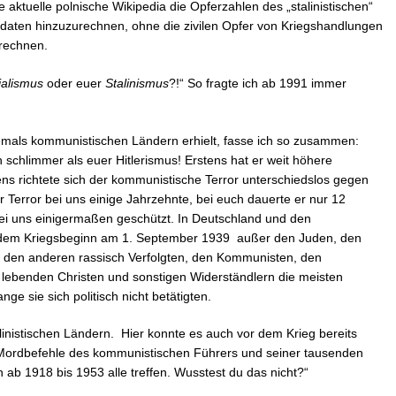
e aktuelle polnische Wikipedia die Opferzahlen des „stalinistischen“
oldaten hinzuzurechnen, ohne die zivilen Opfer von Kriegshandlungen
rechnen.
ialismus
oder euer
Stalinismus
?!“ So fragte ich ab 1991 immer
hemals kommunistischen Ländern erhielt, fasse ich so zusammen:
h schlimmer als euer Hitlerismus! Erstens hat er weit höhere
ens richtete sich der kommunistische Terror unterschiedslos gegen
r Terror bei uns einige Jahrzehnte, bei euch dauerte er nur 12
i uns einigermaßen geschützt. In Deutschland und den
or dem Kriegsbeginn am 1. September 1939 außer den Juden, den
, den anderen rassisch Verfolgten, den Kommunisten, den
 lebenden Christen und sonstigen Widerständlern die meisten
ge sie sich politisch nicht betätigten.
inistischen Ländern. Hier konnte es auch vor dem Krieg bereits
e Mordbefehle des kommunistischen Führers und seiner tausenden
ab 1918 bis 1953 alle treffen. Wusstest du das nicht?“