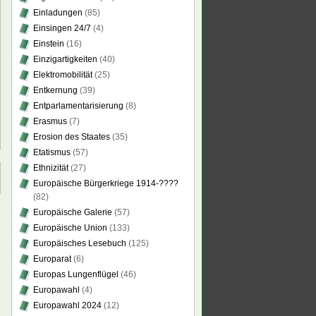
Einladungen
(85)
Einsingen 24/7
(4)
Einstein
(16)
Einzigartigkeiten
(40)
Elektromobilität
(25)
Entkernung
(39)
Entparlamentarisierung
(8)
Erasmus
(7)
Erosion des Staates
(35)
Etatismus
(57)
Ethnizität
(27)
Europäische Bürgerkriege 1914-????
(82)
Europäische Galerie
(57)
Europäische Union
(133)
Europäisches Lesebuch
(125)
Europarat
(6)
Europas Lungenflügel
(46)
Europawahl
(4)
Europawahl 2024
(12)