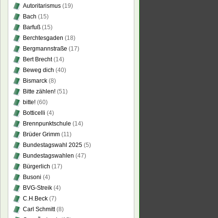
Autoritarismus
(19)
Bach
(15)
Barfuß
(15)
Berchtesgaden
(18)
Bergmannstraße
(17)
Bert Brecht
(14)
Beweg dich
(40)
Bismarck
(8)
Bitte zählen!
(51)
bitte!
(60)
Botticelli
(4)
Brennpunktschule
(14)
Brüder Grimm
(11)
Bundestagswahl 2025
(5)
Bundestagswahlen
(47)
Bürgerlich
(17)
Busoni
(4)
BVG-Streik
(4)
C.H.Beck
(7)
Carl Schmitt
(8)