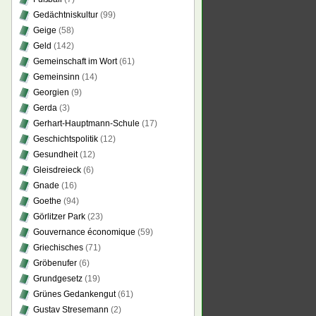
Gedächtniskultur
(99)
Geige
(58)
Geld
(142)
Gemeinschaft im Wort
(61)
Gemeinsinn
(14)
Georgien
(9)
Gerda
(3)
Gerhart-Hauptmann-Schule
(17)
Geschichtspolitik
(12)
Gesundheit
(12)
Gleisdreieck
(6)
Gnade
(16)
Goethe
(94)
Görlitzer Park
(23)
Gouvernance économique
(59)
Griechisches
(71)
Gröbenufer
(6)
Grundgesetz
(19)
Grünes Gedankengut
(61)
Gustav Stresemann
(2)