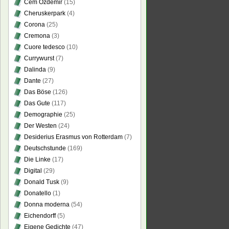
Cem Özdemir
(15)
Cheruskerpark
(4)
Corona
(25)
Cremona
(3)
Cuore tedesco
(10)
Currywurst
(7)
Dalinda
(9)
Dante
(27)
Das Böse
(126)
Das Gute
(117)
Demographie
(25)
Der Westen
(24)
Desiderius Erasmus von Rotterdam
(7)
Deutschstunde
(169)
Die Linke
(17)
Digital
(29)
Donald Tusk
(9)
Donatello
(1)
Donna moderna
(54)
Eichendorff
(5)
Eigene Gedichte
(47)