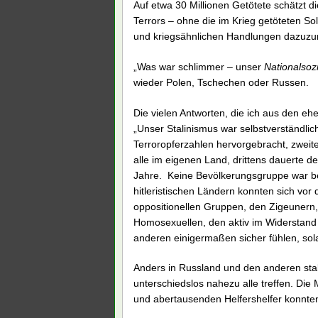
Auf etwa 30 Millionen Getötete schätzt di
Terrors – ohne die im Krieg getöteten S
und kriegsähnlichen Handlungen dazuzu
„Was war schlimmer – unser
Nationalsoz
wieder Polen, Tschechen oder Russen.
Die vielen Antworten, die ich aus den e
„Unser Stalinismus war selbstverständlic
Terroropferzahlen hervorgebracht, zweit
alle im eigenen Land, drittens dauerte de
Jahre. Keine Bevölkerungsgruppe war be
hitleristischen Ländern konnten sich v
oppositionellen Gruppen, den Zigeunern
Homosexuellen, den aktiv im Widerstand
anderen einigermaßen sicher fühlen, solan
Anders in Russland und den anderen stal
unterschiedslos nahezu alle treffen. Di
und abertausenden Helfershelfer konnten 