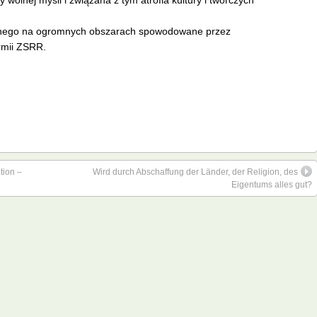
wolnej myśli i związana z tym atrofia kultury i twórczych
alnego na ogromnych obszarach spowodowane przez
rmii ZSRR.
tion –
Wird durch Abschaffung der Länder, der Religion, des
Eigentums alles gut?