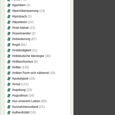
Agamben
(3)
Alpenüberquerung
(13)
Alpirsbach
(2)
Altparteien
(22)
Analı babalı
(23)
Anaximander
(2)
Anbiederung
(87)
Angst
(91)
Anständigkeit
(11)
Antideutsche Ideologie
(30)
Antifaschismus
(8)
Antike
(125)
Antiker Form sich nähernd
(10)
Apokalypse
(23)
Armut
(121)
Augsburg
(23)
Augustinus
(16)
Aus unserem Leben
(65)
Ausnahmezustand
(21)
Authentizität
(10)