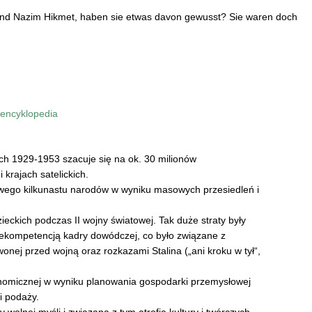
nd Nazim Hikmet, haben sie etwas davon gewusst? Sie waren doch
a encyklopedia
tach 1929-1953 szacuje się na ok. 30 milionów
 krajach satelickich.
owego kilkunastu narodów w wyniku masowych przesiedleń i
ieckich podczas II wojny światowej. Tak duże straty były
ekompetencją kadry dowódczej, co było związane z
onej przed wojną oraz rozkazami Stalina („ani kroku w tył“,
omicznej w wyniku planowania gospodarki przemysłowej
i podaży.