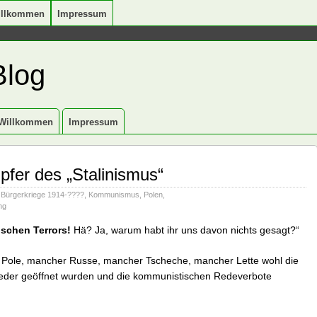
illkommen
Impressum
Blog
Willkommen
Impressum
fer des „Stalinismus“
 Bürgerkriege 1914-????
,
Kommunismus
,
Polen
,
ng
tischen Terrors!
Hä? Ja, warum habt ihr uns davon nichts gesagt?“
 Pole, mancher Russe, mancher Tscheche, mancher Lette wohl die
wieder geöffnet wurden und die kommunistischen Redeverbote