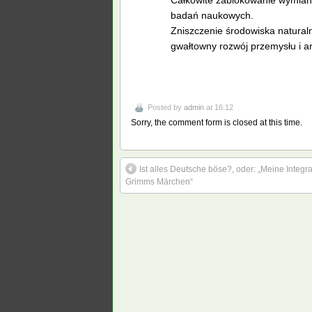
Całkowite zablokowanie wymiany 
badań naukowych.
Zniszczenie środowiska natur
gwałtowny rozwój przemysłu i a
Posted by
admin
at 16:12
Sorry, the comment form is closed at this time.
Ist alles Deutsche böse?, oder: „Meine Integra
Grimms Märchen“