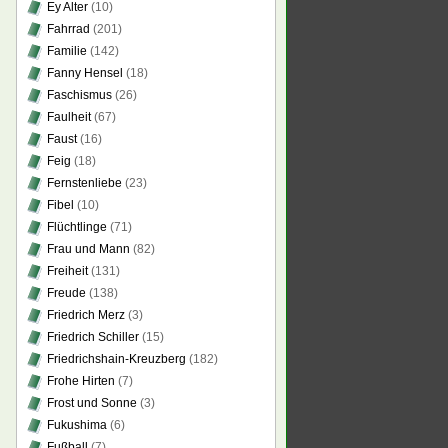
Ey Alter
(10)
Fahrrad
(201)
Familie
(142)
Fanny Hensel
(18)
Faschismus
(26)
Faulheit
(67)
Faust
(16)
Feig
(18)
Fernstenliebe
(23)
Fibel
(10)
Flüchtlinge
(71)
Frau und Mann
(82)
Freiheit
(131)
Freude
(138)
Friedrich Merz
(3)
Friedrich Schiller
(15)
Friedrichshain-Kreuzberg
(182)
Frohe Hirten
(7)
Frost und Sonne
(3)
Fukushima
(6)
Fußball
(7)