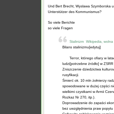
Und Bert Brecht, Wyslawa Szymborska u
Unterstützer des Kommunismus?
So viele Berichte
so viele Fragen
Stalinizm  Wikipedia, woln
Bilans stalinizmu[edytuj]
Terror, którego ofiary w la
ludzi[potrzebne źródło] w ZSRR i
Zniszczenie dziedzictwa kultur
rusyfikacji.
Śmierć ok. 10 mln żołnierzy radz
spowodowane w dużej części ni
wielkimi czystkami w Armii Czerw
Rozkaz Nr 270, itp.).
Doprowadzenie do zapaści ekon
bez uwzględnienia praw popytu 