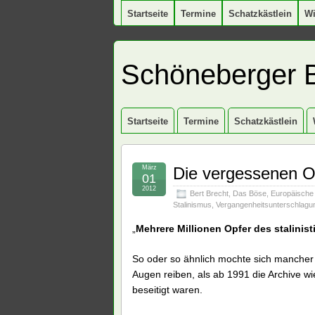
Startseite
Termine
Schatzkästlein
W
Schöneberger 
Startseite
Termine
Schatzkästlein
März
Die vergessenen Op
01
2012
Bert Brecht
,
Das Böse
,
Europäische
Stalinismus
,
Vergangenheitsunterschlagu
„
Mehrere Millionen Opfer des stalinis
So oder so ähnlich mochte sich mancher
Augen reiben, als ab 1991 die Archive 
beseitigt waren.