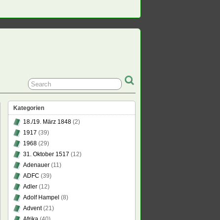
Kategorien
18./19. März 1848
(2)
1917
(39)
1968
(29)
31. Oktober 1517
(12)
Adenauer
(11)
ADFC
(39)
Adler
(12)
Adolf Hampel
(8)
Advent
(21)
Afrika
(40)