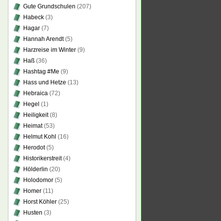
Gute Grundschulen
(207)
Habeck
(3)
Hagar
(7)
Hannah Arendt
(5)
Harzreise im Winter
(9)
Haß
(36)
Hashtag #Me
(9)
Hass und Hetze
(13)
Hebraica
(72)
Hegel
(1)
Heiligkeit
(8)
Heimat
(53)
Helmut Kohl
(16)
Herodot
(5)
Historikerstreit
(4)
Hölderlin
(20)
Holodomor
(5)
Homer
(11)
Horst Köhler
(25)
Husten
(3)