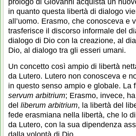
prologo di Giovanni acquista un nuovo
in quanto questa libertà di dialogo vi
all’uomo. Erasmo, che conosceva e 
trasferisce il discorso informale del di
dialogo di Dio con la creazione, al di
Dio, al dialogo tra gli esseri umani.
Un concetto così ampio di libertà n
da Lutero. Lutero non conosceva e 
in questo senso ampio e globale. La f
servum arbitrium
; Erasmo, invece, ha
del
liberum arbitrium
, la libertà del li
fede erasmiana nella libertà, che lo 
da Lutero, con la sua dipendenza asso
dalla volontà di Dio.