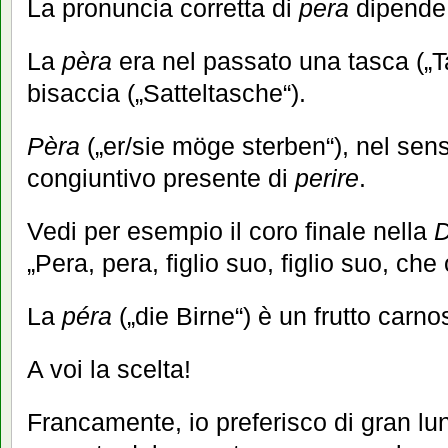
La pronuncia corretta di
pera
dipende 
La
pèra
era nel passato una tasca („
bisaccia („Satteltasche“).
Pèra
(„er/sie möge sterben“), nel sen
congiuntivo presente di
perire
.
Vedi per esempio il coro finale nella
D
„Pera, pera, figlio suo, figlio suo, che 
La
péra
(„die Birne“) è un frutto carn
A voi la scelta!
Francamente, io preferisco di gran lun