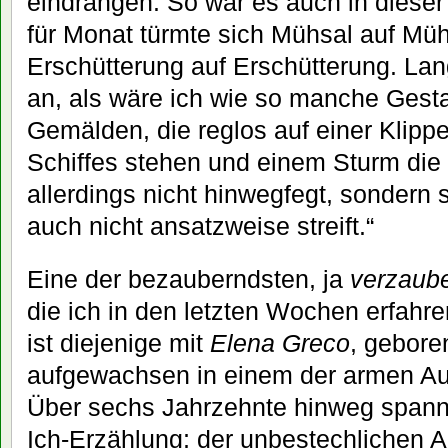
eindrängen. So war es auch in dieser 
für Monat türmte sich Mühsal auf Mühs
Erschütterung auf Erschütterung. Lang
an, als wäre ich wie so manche Gest
Gemälden, die reglos auf einer Klipp
Schiffes stehen und einem Sturm die S
allerdings nicht hinwegfegt, sondern 
auch nicht ansatzweise streift.“
Eine der bezauberndsten, ja
verzaub
die ich in den letzten Wochen erfahre
ist diejenige mit
Elena Greco
, gebore
aufgewachsen in einem der armen Au
Über sechs Jahrzehnte hinweg spannt
Ich-Erzählung; der unbestechlichen A