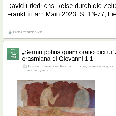
David Friedrichs Reise durch die Zeit
Frankfurt am Main 2023, S. 13-77, hie
Posted by
admin
at 21:22
Feb.
„Sermo potius quam oratio dicitur“
04
erasmiana di Giovanni 1,1
2024
Desiderius Erasmus von Rotterdam
,
Erasmus
,
Johannesevangelium
,
Testamentum graece