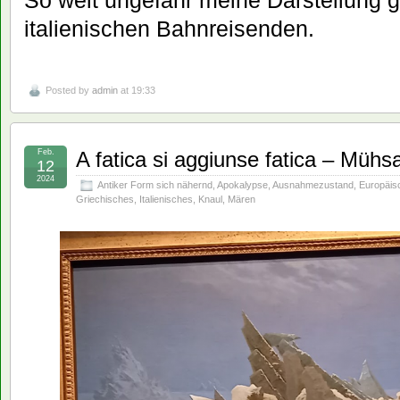
italienischen Bahnreisenden.
Posted by
admin
at 19:33
Feb.
A fatica si aggiunse fatica – Mühsa
12
2024
Antiker Form sich nähernd
,
Apokalypse
,
Ausnahmezustand
,
Europäis
Griechisches
,
Italienisches
,
Knaul
,
Mären