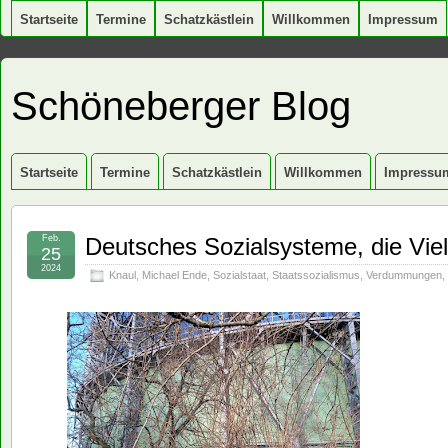
Startseite
Termine
Schatzkästlein
Willkommen
Impressum
Schöneberger Blog
Startseite
Termine
Schatzkästlein
Willkommen
Impressu
Feb.
Deutsches Sozialsysteme, die Vie
25
2024
Knaul
,
Michael Ende
,
Sozialstaat
,
Staatssozialismus
,
Verdummungen
,