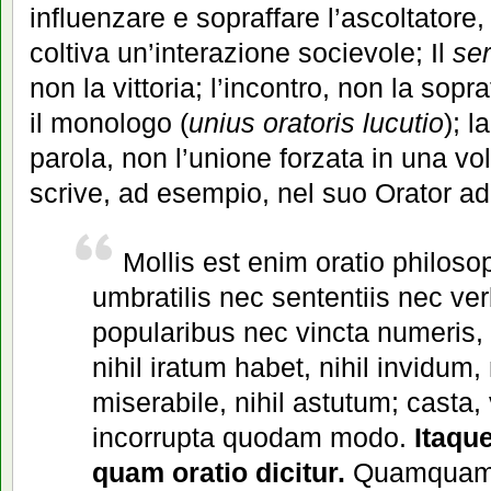
influenzare e sopraffare l’ascoltatore, 
coltiva un’interazione socievole; Il
se
non la vittoria; l’incontro, non la sopr
il monologo (
unius oratoris lucutio
); 
parola, non l’unione forzata in una vo
scrive, ad esempio, nel suo Orator a
Mollis est enim oratio philos
umbratilis nec sententiis nec ver
popularibus nec vincta numeris, 
nihil iratum habet, nihil invidum, n
miserabile, nihil astutum; casta,
incorrupta quodam modo.
Itaqu
quam oratio dicitur.
Quamquam 