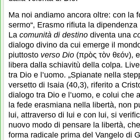
Ma noi andiamo ancora oltre: con la fo
sermo“, Erasmo rifiuta la dipendenza 
La
comunità di destino
diventa una
c
dialogo divino da cui emerge il mond
piuttosto
verso Dio
(πρὸς τὸν θεόν), e 
libera dalla schiavitù della colpa. Live
tra Dio e l’uomo. „Spianate nella step
versetto di Isaia (40,3), riferito a Crist
dialogo tra Dio e l’uomo, e colui che a
la fede erasmiana nella libertà, non 
lui, attraverso di lui e con lui, si veri
nuovo modo di pensare la libertà, che
forma radicale prima del Vangelo di G