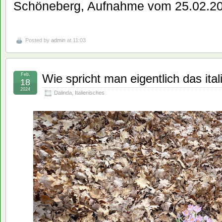
Schöneberg, Aufnahme vom 25.02.2
Posted by
admin
at 11:03
Feb.
Wie spricht man eigentlich das ita
18
2024
Dalinda
,
Italienisches