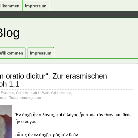
illkommen
Impressum
Blog
Willkommen
Impressum
 oratio dicitur“. Zur erasmischen
oh 1,1
,
Erasmus
,
Gemeinschaft im Wort
,
Griechisches
,
ovum Testamentum graece
Ἐν ἀρχῇ ἦν ὁ λόγος, καὶ ὁ λόγος ἦν πρὸς τὸν θεόν, καὶ θεὸς
ἦν ὁ λόγος.
οὗτος ἦν ἐν ἀρχῇ πρὸς τὸν θεόν.