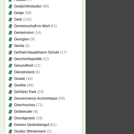
Gedächtniskultur
(99)
Geige
(58)
Geld
(142)
Gemeinschaft im Wort
(61)
Gemeinsinn
(14)
Georgien
(9)
Gerda
(3)
Gerhart-Hauptmann-Schule
(17)
Geschichtspolitik
(12)
Gesundheit
(12)
Gleisdreieck
(6)
Gnade
(16)
Goethe
(94)
Görlitzer Park
(23)
Gouvernance économique
(59)
Griechisches
(71)
Gröbenufer
(6)
Grundgesetz
(19)
Grünes Gedankengut
(61)
Gustav Stresemann
(2)