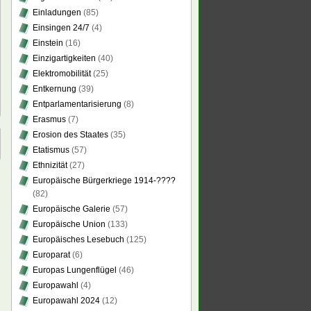
Einladungen
(85)
Einsingen 24/7
(4)
Einstein
(16)
Einzigartigkeiten
(40)
Elektromobilität
(25)
Entkernung
(39)
Entparlamentarisierung
(8)
Erasmus
(7)
Erosion des Staates
(35)
Etatismus
(57)
Ethnizität
(27)
Europäische Bürgerkriege 1914-????
(82)
Europäische Galerie
(57)
Europäische Union
(133)
Europäisches Lesebuch
(125)
Europarat
(6)
Europas Lungenflügel
(46)
Europawahl
(4)
Europawahl 2024
(12)