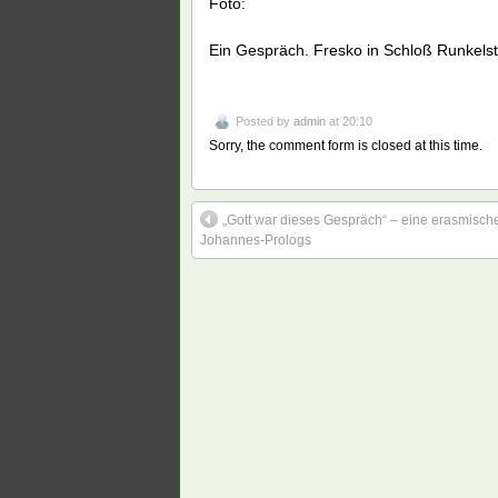
Foto:
Ein Gespräch. Fresko in Schloß Runkels
Posted by
admin
at 20:10
Sorry, the comment form is closed at this time.
„Gott war dieses Gespräch“ – eine erasmisc
Johannes-Prologs