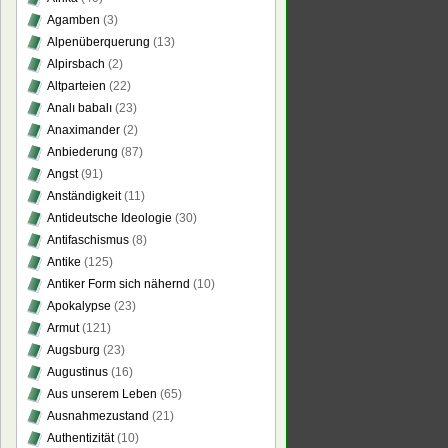
Agamben
(3)
Alpenüberquerung
(13)
Alpirsbach
(2)
Altparteien
(22)
Analı babalı
(23)
Anaximander
(2)
Anbiederung
(87)
Angst
(91)
Anständigkeit
(11)
Antideutsche Ideologie
(30)
Antifaschismus
(8)
Antike
(125)
Antiker Form sich nähernd
(10)
Apokalypse
(23)
Armut
(121)
Augsburg
(23)
Augustinus
(16)
Aus unserem Leben
(65)
Ausnahmezustand
(21)
Authentizität
(10)