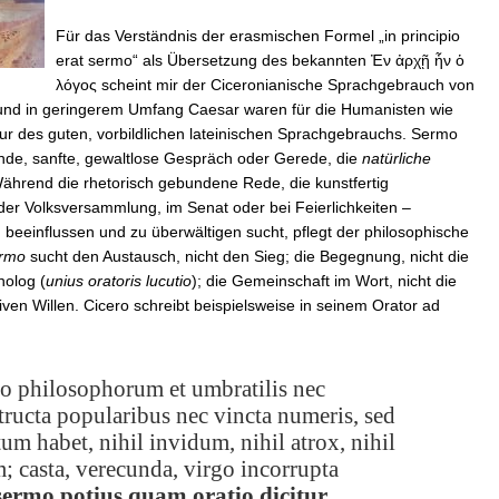
Für das Verständnis der erasmischen Formel „in principio
erat sermo“ als Übersetzung des bekannten
Ἐν ἀρχῇ ἦν ὁ
λόγος
scheint mir der Ciceronianische Sprachgebrauch von
und in geringerem Umfang Caesar waren für die Humanisten wie
ur des guten, vorbildlichen lateinischen Sprachgebrauchs. Sermo
ende, sanfte, gewaltlose Gespräch oder Gerede, die
natürliche
ährend die rhetorisch gebundene Rede, die kunstfertig
n der Volksversammlung, im Senat oder bei Feierlichkeiten –
 beeinflussen und zu überwältigen sucht, pflegt der philosophische
rmo
sucht den Austausch, nicht den Sieg; die Begegnung, nicht die
nolog (
unius oratoris lucutio
); die Gemeinschaft im Wort, nicht die
ven Willen. Cicero schreibt beispielsweise in seinem Orator ad
io philosophorum et umbratilis nec
structa popularibus nec vincta numeris, sed
atum habet, nihil invidum, nihil atrox, nihil
m; casta, verecunda, virgo incorrupta
sermo potius quam oratio dicitur.