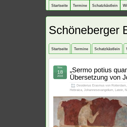
Startseite
Termine
Schatzkästlein
W
Schöneberger 
Startseite
Termine
Schatzkästlein
Nov.
„Sermo potius quam
18
Übersetzung von J
2016
Desiderius Erasmus von Rotterdam
Hebraica
,
Johannesevangelium
,
Latein
,
N