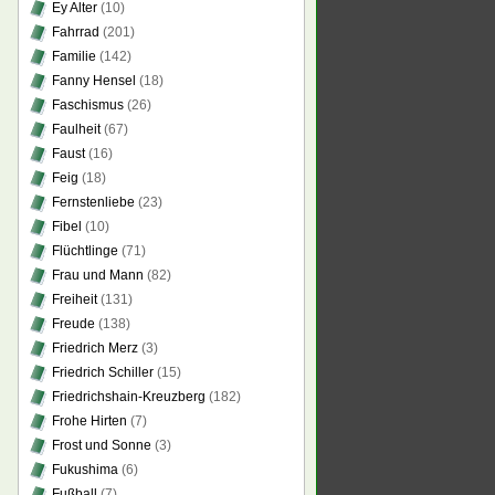
Ey Alter
(10)
Fahrrad
(201)
Familie
(142)
Fanny Hensel
(18)
Faschismus
(26)
Faulheit
(67)
Faust
(16)
Feig
(18)
Fernstenliebe
(23)
Fibel
(10)
Flüchtlinge
(71)
Frau und Mann
(82)
Freiheit
(131)
Freude
(138)
Friedrich Merz
(3)
Friedrich Schiller
(15)
Friedrichshain-Kreuzberg
(182)
Frohe Hirten
(7)
Frost und Sonne
(3)
Fukushima
(6)
Fußball
(7)