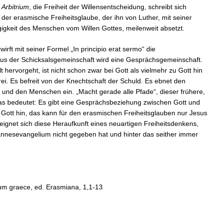
 Arbitrium
, die Freiheit der Willensentscheidung, schreibt sich
er erasmische Freiheitsglaube, der ihn von Luther, mit seiner
gigkeit des Menschen vom Willen Gottes, meilenweit absetzt.
rft mit seiner Formel „In principio erat sermo“ die
us der Schicksalsgemeinschaft wird eine Gesprächsgemeinschaft.
hervorgeht, ist nicht schon zwar bei Gott als vielmehr zu Gott hin
ei. Es befreit von der Knechtschaft der Schuld. Es ebnet den
und den Menschen ein. „Macht gerade alle Pfade“, dieser frühere,
as bedeutet: Es gibt eine Gesprächsbeziehung zwischen Gott und
tt hin, das kann für den erasmischen Freiheitsglauben nur Jesus
reignet sich diese Heraufkunft eines neuartigen Freiheitsdenkens,
hannesevangelium nicht gegeben hat und hinter das seither immer
m graece, ed. Erasmiana, 1,1-13