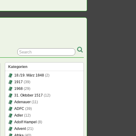
Kategorien
18./19. März 1848
(2)
1917
(39)
1968
(29)
31. Oktober 1517
(12)
Adenauer
(11)
ADFC
(39)
Adler
(12)
Adolf Hampel
(8)
Advent
(21)
Afrika
(40)