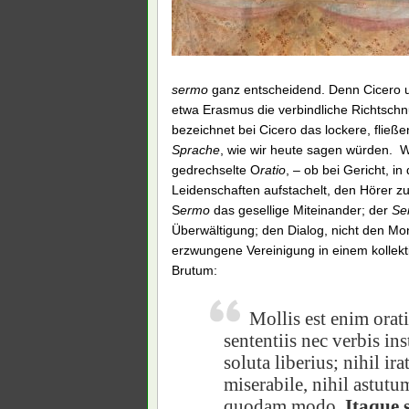
sermo
ganz entscheidend. Denn Cicero 
etwa Erasmus die verbindliche Richtschn
bezeichnet bei Cicero das lockere, fließ
Sprache
, wie wir heute sagen würden. W
gedrechselte O
ratio
, – ob bei Gericht, i
Leidenschaften aufstachelt, den Hörer zu
S
ermo
das gesellige Miteinander; der
Se
Überwältigung; den Dialog, nicht den Mo
erzwungene Vereinigung in einem kollekti
Brutum:
Mollis est enim orat
sententiis nec verbis in
soluta liberius; nihil ir
miserabile, nihil astutu
quodam modo.
Itaque 