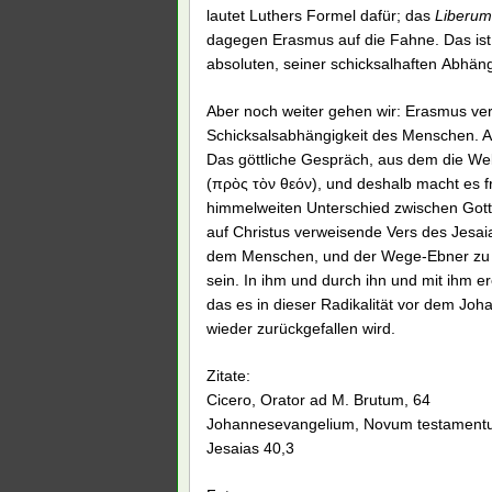
lautet Luthers Formel dafür; das
Liberum
dagegen Erasmus auf die Fahne. Das ist d
absoluten, seiner schicksalhaften Abhän
Aber noch weiter gehen wir: Erasmus verwi
Schicksalsabhängigkeit des Menschen. A
Das göttliche Gespräch, aus dem die Welt 
(πρὸς τὸν θεόν), und deshalb macht es fr
himmelweiten Unterschied zwischen Gott 
auf Christus verweisende Vers des Jesai
dem Menschen, und der Wege-Ebner zu Go
sein. In ihm und durch ihn und mit ihm e
das es in dieser Radikalität vor dem Jo
wieder zurückgefallen wird.
Zitate:
Cicero, Orator ad M. Brutum, 64
Johannesevangelium, Novum testamentu
Jesaias 40,3