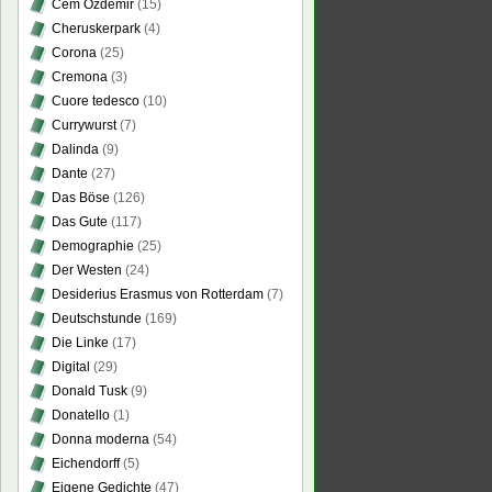
Cem Özdemir
(15)
Cheruskerpark
(4)
Corona
(25)
Cremona
(3)
Cuore tedesco
(10)
Currywurst
(7)
Dalinda
(9)
Dante
(27)
Das Böse
(126)
Das Gute
(117)
Demographie
(25)
Der Westen
(24)
Desiderius Erasmus von Rotterdam
(7)
Deutschstunde
(169)
Die Linke
(17)
Digital
(29)
Donald Tusk
(9)
Donatello
(1)
Donna moderna
(54)
Eichendorff
(5)
Eigene Gedichte
(47)