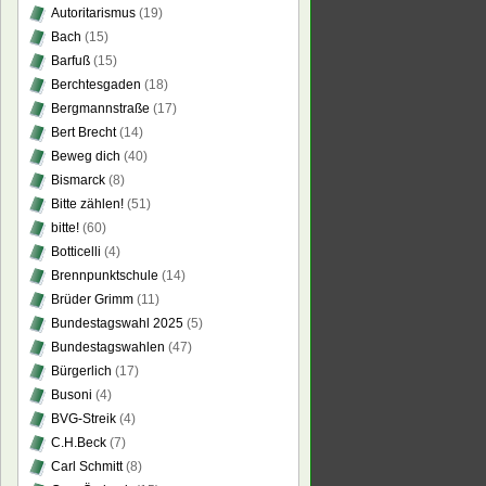
Autoritarismus
(19)
Bach
(15)
Barfuß
(15)
Berchtesgaden
(18)
Bergmannstraße
(17)
Bert Brecht
(14)
Beweg dich
(40)
Bismarck
(8)
Bitte zählen!
(51)
bitte!
(60)
Botticelli
(4)
Brennpunktschule
(14)
Brüder Grimm
(11)
Bundestagswahl 2025
(5)
Bundestagswahlen
(47)
Bürgerlich
(17)
Busoni
(4)
BVG-Streik
(4)
C.H.Beck
(7)
Carl Schmitt
(8)