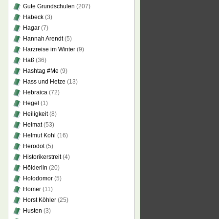
Gute Grundschulen
(207)
Habeck
(3)
Hagar
(7)
Hannah Arendt
(5)
Harzreise im Winter
(9)
Haß
(36)
Hashtag #Me
(9)
Hass und Hetze
(13)
Hebraica
(72)
Hegel
(1)
Heiligkeit
(8)
Heimat
(53)
Helmut Kohl
(16)
Herodot
(5)
Historikerstreit
(4)
Hölderlin
(20)
Holodomor
(5)
Homer
(11)
Horst Köhler
(25)
Husten
(3)