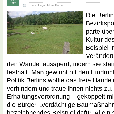
2017
Freude
,
Hagar
,
Islam
,
Koran
Die Berli
Bezirkspol
parteiüber
Kultur de
Beispiel 
Veränderu
den Wandel aussperrt, indem sie sta
festhält. Man gewinnt oft den Eindruck
Politik Berlins wollte das freie Hande
verhindern und traue ihnen nichts zu
Erhaltungsverordnung – gekoppelt mi
die Bürger, „verdächtige Baumaßnahm
bezeichnendes Beispiel dafür. Allein