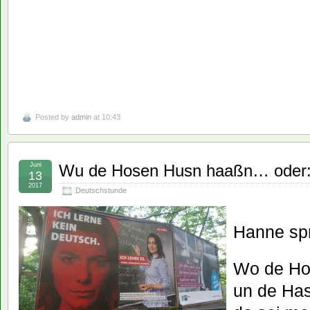
Posted by
admin
at 10:43
Juni
Wu de Hosen Husn haaßn… oder: 
13
2017
Deutschstunde
Hanne spr
Wo de Ho
un de Ha