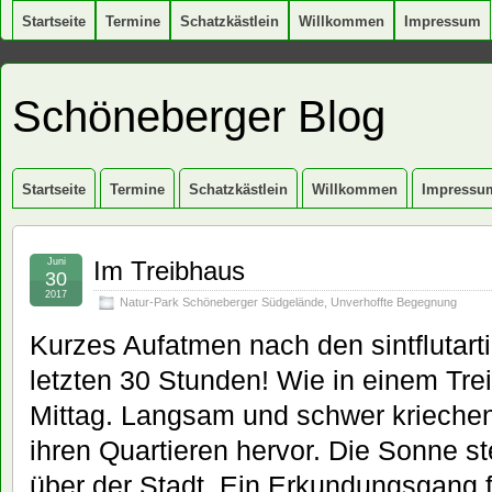
Startseite
Termine
Schatzkästlein
Willkommen
Impressum
Schöneberger Blog
Startseite
Termine
Schatzkästlein
Willkommen
Impressu
Juni
Im Treibhaus
30
2017
Natur-Park Schöneberger Südgelände
,
Unverhoffte Begegnung
Kurzes Aufatmen nach den sintflutart
letzten 30 Stunden! Wie in einem Tre
Mittag. Langsam und schwer krieche
ihren Quartieren hervor. Die Sonne st
über der Stadt. Ein Erkundungsgang f