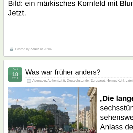
Bild: ein märkisches Kornfeld mit Blu
Jetzt.
Posted by
admin
at 20:04
Juni
Was war früher anders?
18
2017
Adenauer
,
Authentizität
,
Deutschstunde
,
Europarat
,
Helmut Kohl
,
Latei
„
Die lang
sechsstün
sehenswe
Anlass d