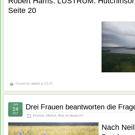
Robert Harris: LUSTRUM. Hutchinson
Seite 20
Posted by
admin
at 23:20
Juni
Drei Frauen beantworten die Frag
24
2017
Einstein
,
Merkel
,
Was ist deutsch?
Nach Neil