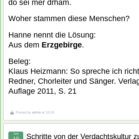
do sei mer drham.
Woher stammen diese Menschen?
Hanne nennt die Lösung:
Aus dem
Erzgebirge
.
Beleg:
Klaus Heizmann: So spreche ich richti
Redner, Chorleiter und Sänger. Verlag
Auflage 2011, S. 21
Posted by
admin
at 16:24
Juni
Schritte von der Verdachtskultur z
10