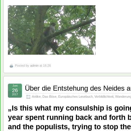
Posted by
admin
at 16:26
Juni
Über die Entstehung des Neides 
26
2017
Antike
,
Das Böse
,
Europäisches Lesebuch
,
Vorbildlichkeit
,
Wanderun
„Is this what my consulship is going
year spent running back and forth 
and the populists, trying to stop t