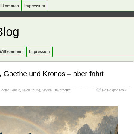
illkommen
Impressum
Blog
Willkommen
Impressum
, Goethe und Kronos – aber fahrt
Goethe
,
Musik
,
Salon Feurig
,
Singen
,
Unverhoffte
No Responses »