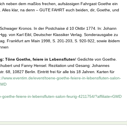
hlich neben dem maßlos frechen, aufsässigen Fahrgast Goethe ein
 Alles klar, na denn – GUTE FAHRT euch beiden, dir, Goethe, und
chwager Kronos. In der Postchaise d 10 Oktbr 1774. In: Johann
gg. von Karl Eibl, Deutscher Klassiker Verlag. Sonderausgabe zu
g. Frankfurt am Main 1998, S. 201-203, S. 920-922, sowie ibidem
unnen
g:
Töne Goethe, feiere in Lebensfluten
! Gedichte von Goethe.
 Schubert und Fanny Hensel. Rezitation und Gesang: Johannes
 68, 10827 Berlin. Eintritt frei für alle bis 18 Jahren. Karten für
s://www.eventim.de/event/toene-goethe-feiere-in-lebensfluten-salon-
=GMD
-goethe-feiere-in-lebensfluten-salon-feurig-4211754/?affiliate=GMD