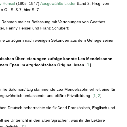
y Hensel
(1805–1847)
Ausgewählte Lieder
Band 2, Hrsg. von
o.O., S. 3-7, hier S. 7
im Rahmen meiner Befassung mit Vertonungen von Goethes
lter, Fanny Hensel und Franz Schubert).
ohne zu zögern nach wenigen Sekunden aus dem Gehege seiner
phischen Überlieferungen zufolge konnte Lea Mendelssohn
mers Epen im altgriechischen Original lesen.
[
1
]
amilie Salomon/Itzig stammende Lea Mendelssohn erhielt eine für
rgewöhnlich umfassende und elitäre Privatbildung. [
1
,
2
]
en Deutsch beherrschte sie fließend Französisch, Englisch und
t sie Unterricht in den alten Sprachen, was ihr die Lektüre
rmöglichte. [
1
]