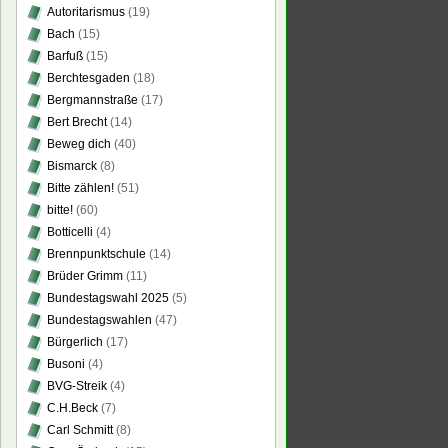
Autoritarismus
(19)
Bach
(15)
Barfuß
(15)
Berchtesgaden
(18)
Bergmannstraße
(17)
Bert Brecht
(14)
Beweg dich
(40)
Bismarck
(8)
Bitte zählen!
(51)
bitte!
(60)
Botticelli
(4)
Brennpunktschule
(14)
Brüder Grimm
(11)
Bundestagswahl 2025
(5)
Bundestagswahlen
(47)
Bürgerlich
(17)
Busoni
(4)
BVG-Streik
(4)
C.H.Beck
(7)
Carl Schmitt
(8)