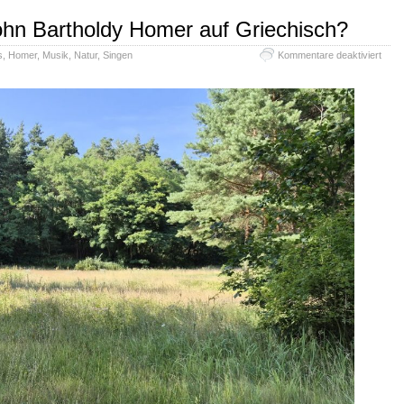
hn Bartholdy Homer auf Griechisch?
für
s
,
Homer
,
Musik
,
Natur
,
Singen
Kommentare deaktiviert
Las
Lea
Mend
Barth
Hom
auf
Grie