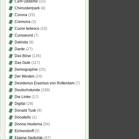
Cem Özdemir
(15)
Cheruskerpark
(4)
Corona
(25)
Cremona
(3)
Cuore tedesco
(10)
Currywurst
(7)
Dalinda
(9)
Dante
(27)
Das Böse
(126)
Das Gute
(117)
Demographie
(25)
Der Westen
(24)
Desiderius Erasmus von Rotterdam
(7)
Deutschstunde
(169)
Die Linke
(17)
Digital
(29)
Donald Tusk
(9)
Donatello
(1)
Donna moderna
(54)
Eichendorff
(5)
Eigene Gedichte
(47)