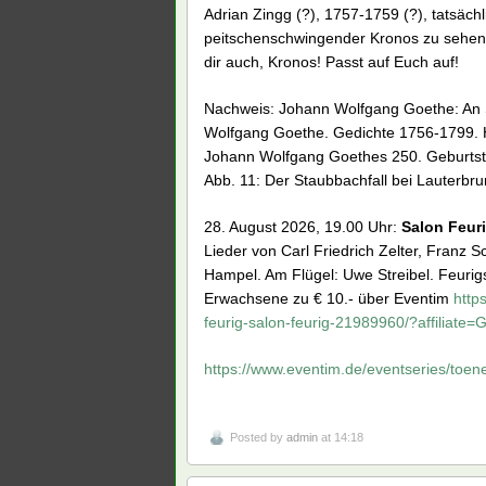
Adrian Zingg (?), 1757-1759 (?), tatsäc
peitschenschwingender Kronos zu sehen.
dir auch, Kronos! Passt auf Euch auf!
Nachweis: Johann Wolfgang Goethe: An S
Wolfgang Goethe. Gedichte 1756-1799. H
Johann Wolfgang Goethes 250. Geburtsta
Abb. 11: Der Staubbachfall bei Lauterbr
28. August 2026, 19.00 Uhr:
Salon Feuri
Lieder von Carl Friedrich Zelter, Franz
Hampel. Am Flügel: Uwe Streibel. Feurigstr.
Erwachsene zu € 10.- über Eventim
http
feurig-salon-feurig-21989960/?affiliate
https://www.eventim.de/eventseries/toene
Posted by
admin
at 14:18