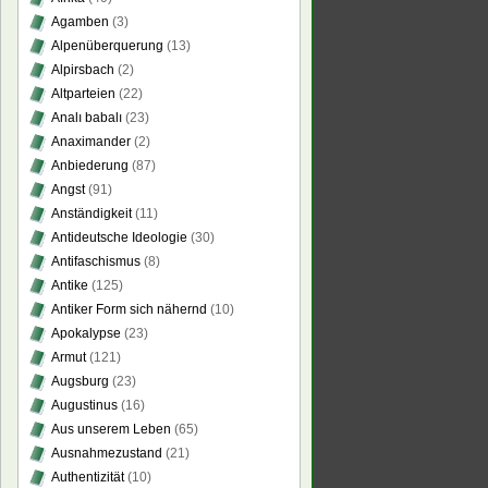
Agamben
(3)
Alpenüberquerung
(13)
Alpirsbach
(2)
Altparteien
(22)
Analı babalı
(23)
Anaximander
(2)
Anbiederung
(87)
Angst
(91)
Anständigkeit
(11)
Antideutsche Ideologie
(30)
Antifaschismus
(8)
Antike
(125)
Antiker Form sich nähernd
(10)
Apokalypse
(23)
Armut
(121)
Augsburg
(23)
Augustinus
(16)
Aus unserem Leben
(65)
Ausnahmezustand
(21)
Authentizität
(10)