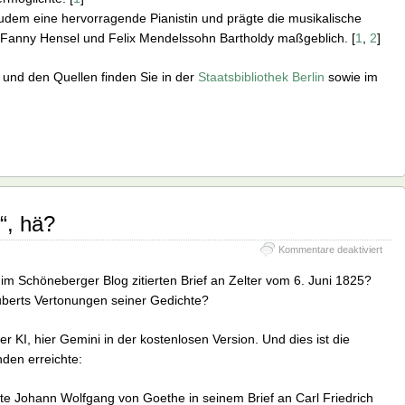
udem eine hervorragende Pianistin und prägte die musikalische
 Fanny Hensel und Felix Mendelssohn Bartholdy maßgeblich. [
1
,
2
]
und den Quellen finden Sie in der
Staatsbibliothek Berlin
sowie im
“, hä?
für
Kommentare deaktiviert
„Über
Musi
im Schöneberger Blog zitierten Brief an Zelter vom 6. Juni 1825?
hä?
huberts Vertonungen seiner Gedichte?
r KI, hier Gemini in der kostenlosen Version. Und dies ist die
den erreichte:
e Johann Wolfgang von Goethe in seinem Brief an Carl Friedrich