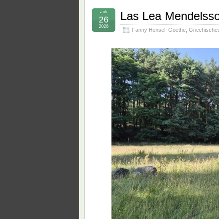
Juli
Las Lea Mendelsso
26
2026
Fanny Hensel
,
Goethe
,
Griechische