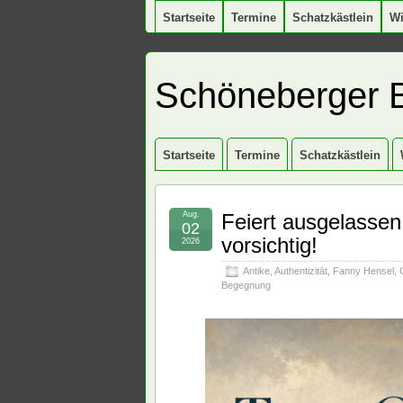
Startseite
Termine
Schatzkästlein
W
Schöneberger 
Startseite
Termine
Schatzkästlein
Aug.
Feiert ausgelassen
02
vorsichtig!
2026
Antike
,
Authentizität
,
Fanny Hensel
,
Begegnung