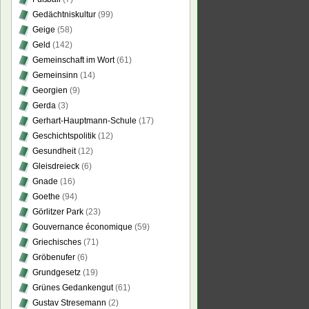
Gedächtniskultur
(99)
Geige
(58)
Geld
(142)
Gemeinschaft im Wort
(61)
Gemeinsinn
(14)
Georgien
(9)
Gerda
(3)
Gerhart-Hauptmann-Schule
(17)
Geschichtspolitik
(12)
Gesundheit
(12)
Gleisdreieck
(6)
Gnade
(16)
Goethe
(94)
Görlitzer Park
(23)
Gouvernance économique
(59)
Griechisches
(71)
Gröbenufer
(6)
Grundgesetz
(19)
Grünes Gedankengut
(61)
Gustav Stresemann
(2)