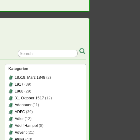
Kategorien
18./19. März 1848
(2)
1917
(39)
1968
(29)
31. Oktober 1517
(12)
Adenauer
(11)
ADFC
(39)
Adler
(12)
Adolf Hampel
(8)
Advent
(21)
Afrika
(40)