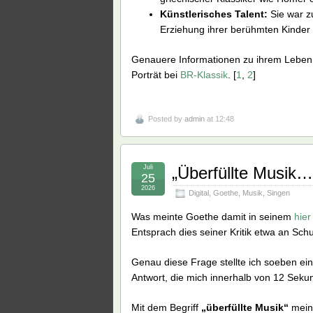
Künstlerisches Talent:
Sie war z
Erziehung ihrer berühmten Kinder
Genauere Informationen zu ihrem Leben 
Porträt bei
BR-Klassik
. [
1
,
2
]
Posted by
admin
at 12:48
Juli
„Überfüllte Musik…
25
2026
Digital
,
Goethe
,
Musik
,
Singen
Was meinte Goethe damit in seinem
hier
Entsprach dies seiner Kritik etwa an Sc
Genau diese Frage stellte ich soeben eine
Antwort, die mich innerhalb von 12 Sekun
Mit dem Begriff
„überfüllte Musik“
meint