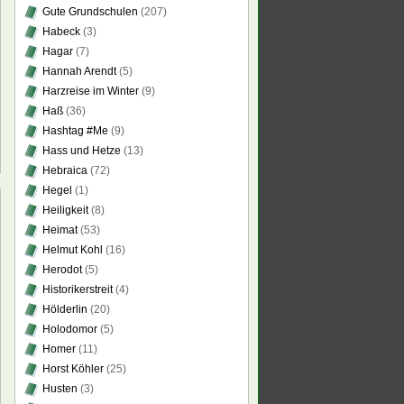
Gute Grundschulen
(207)
Habeck
(3)
Hagar
(7)
Hannah Arendt
(5)
Harzreise im Winter
(9)
Haß
(36)
Hashtag #Me
(9)
Hass und Hetze
(13)
Hebraica
(72)
Hegel
(1)
Heiligkeit
(8)
Heimat
(53)
Helmut Kohl
(16)
füllte
Herodot
(5)
k…“,
Historikerstreit
(4)
Hölderlin
(20)
Holodomor
(5)
Homer
(11)
Horst Köhler
(25)
Husten
(3)