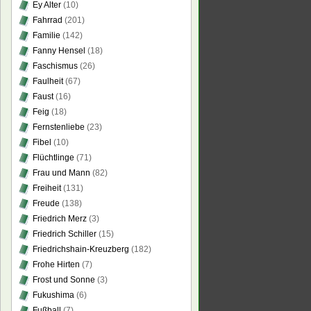
Ey Alter
(10)
Fahrrad
(201)
Familie
(142)
Fanny Hensel
(18)
Faschismus
(26)
Faulheit
(67)
Faust
(16)
Feig
(18)
Fernstenliebe
(23)
Fibel
(10)
Flüchtlinge
(71)
Frau und Mann
(82)
Freiheit
(131)
Freude
(138)
Friedrich Merz
(3)
Friedrich Schiller
(15)
Friedrichshain-Kreuzberg
(182)
Frohe Hirten
(7)
Frost und Sonne
(3)
Fukushima
(6)
Fußball
(7)