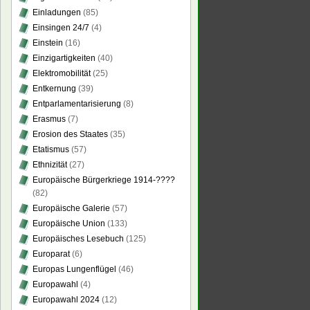
Einladungen
(85)
Einsingen 24/7
(4)
Einstein
(16)
Einzigartigkeiten
(40)
Elektromobilität
(25)
elssohn
oldy
Entkernung
(39)
er
Entparlamentarisierung
(8)
Erasmus
(7)
chisch?
Erosion des Staates
(35)
Etatismus
(57)
Ethnizität
(27)
Europäische Bürgerkriege 1914-????
(82)
Europäische Galerie
(57)
Europäische Union
(133)
Europäisches Lesebuch
(125)
Europarat
(6)
Europas Lungenflügel
(46)
Europawahl
(4)
Europawahl 2024
(12)