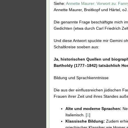
Siehe:
Annette Maurer: Vorwort zu: Fann
Annette Maurer, Breitkopf und Härtel, oJ. 
Die genannte Frage beschäftigte mich 
Gedichten (etwa durch Carl Friedrich Ze
Und diese Antwort spuckte mir Gemini 
Schaltkreise soeben aus:
Ja, historischen Quellen und biogra
Bartholdy (1777–1842) tatsächlich Ho
Bildung und Sprachkenntnisse
Die aus der einflussreichen jüdischen F
Frauen ihrer Zeit und ihres Standes auße
Alte und moderne Sprachen:
Neb
Italienisch. [
1
]
Klassische Bildung:
Zudem erhiel
griechischer Klassiker wie Homer e