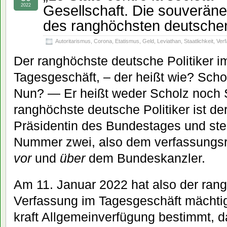
Gesellschaft. Die souverän
2022
des ranghöchsten deutschen
Autoritarismus
,
Corona
,
Etatismus
,
Geld
,
Leviathan
,
Staatlichkeit
,
Ver
Der ranghöchste deutsche Politiker
Tagesgeschäft, – der heißt wie? Scho
Nun? — Er heißt weder Scholz noch S
ranghöchste deutsche Politiker ist der
Präsidentin des Bundestages und steh
Nummer zwei, also dem verfassungsr
vor
und
über
dem Bundeskanzler.
Am 11. Januar 2022 hat also der rang
Verfassung im Tagesgeschäft mächtig
kraft Allgemeinverfügung bestimmt, d