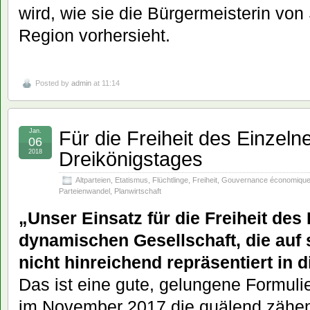
wird, wie sie die Bürgermeisterin von
Region vorhersieht.
Posted by
admin
at 11:14
Für die Freiheit des Einzel
Jan.
06
Dreikönigstages
2018
Altparteien
,
Etatismus
,
Flüchtlinge
,
Freiheit
,
Gouvernance économiqu
Parteienwandel
,
Planwirtschaft
„Unser Einsatz für die Freiheit des 
dynamischen Gesellschaft, die auf s
nicht hinreichend repräsentiert in 
Das ist eine gute, gelungene Formuli
im November 2017 die quälend zähe