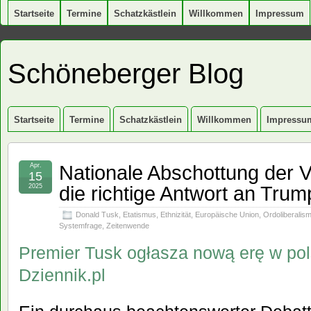
Startseite
Termine
Schatzkästlein
Willkommen
Impressum
Schöneberger Blog
Startseite
Termine
Schatzkästlein
Willkommen
Impressu
Nationale Abschottung der V
Apr.
15
die richtige Antwort an Tru
2025
Donald Tusk
,
Etatismus
,
Ethnizität
,
Europäische Union
,
Ordoliberalis
Systemfrage
,
Zeitenwende
Premier Tusk ogłasza nową erę w pol
Dziennik.pl