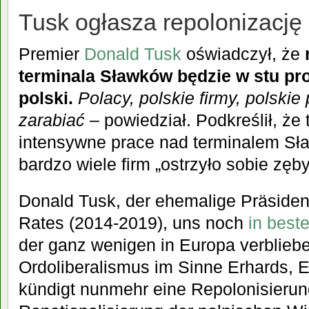
Tusk ogłasza repolonizację
Premier
Donald Tusk
oświadczył, że
terminala Sławków będzie w stu pr
polski.
Polacy, polskie firmy, polski
zarabiać
– powiedział. Podkreślił, że
intensywne prace nad terminalem Sł
bardzo wiele firm „ostrzyło sobie zęby
Donald Tusk, der ehemalige Präside
Rates (2014-2019), uns noch
in best
der ganz wenigen in Europa verblie
Ordoliberalismus im Sinne Erhards, 
kündigt nunmehr eine Repolonisierung