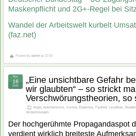
Maskenpflicht und 2G+-Regel bei Si
Wandel der Arbeitswelt kurbelt Umsat
(faz.net)
Posted by
admin
at 23:53
„Eine unsichtbare Gefahr be
Nov.
16
wir glaubten“ – so strickt m
2020
Verschwörungstheorien, so 
Angst
,
Autoritarismus
,
Corona
,
Etatismus
,
Faulheit
,
Leviathan
,
Staatlic
Verdummungen
Der hochgerühmte Propagandaspot d
verdient wirklich breiteste Aufmerks