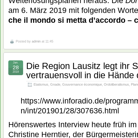
Welterlösungsplänen heraus: Die
Do
am 6. März 2019 mit folgenden Worte
che il mondo si metta d’accordo – 
Posted by
admin
at 11:45
Die Region Lausitz legt ihr 
Jan.
28
vertrauensvoll in die Hände
2019
Etatismus
,
Gnade
,
Gouvernance économique
,
Ordoliberalismus
,
Plan
https://www.inforadio.de/progr
n/int/201901/28/307636.html
Hörenswertes Interview heute früh im 
Christine Herntier, der Bürgermeister