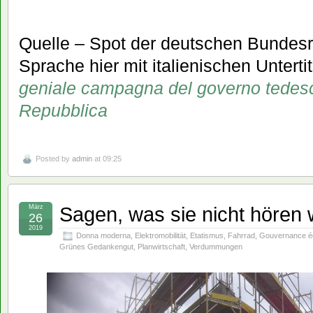
Quelle – Spot der deutschen Bundesr
Sprache hier mit italienischen Unter
geniale campagna del governo tedesco
Repubblica
Posted by
admin
at 09:25
Sagen, was sie nicht hören 
März
26
2019
Donna moderna
,
Elektromobilität
,
Etatismus
,
Fahrrad
,
Gouvernance é
Grünes Gedankengut
,
Planwirtschaft
,
Verdummungen