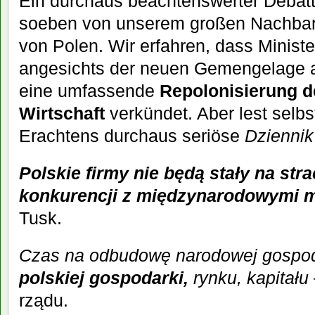
Ein durchaus beachtenswerter Debatte
soeben von unserem großen Nachbar
von Polen. Wir erfahren, dass Minist
angesichts der neuen Gemengelage 
eine umfassende
Repolonisierung d
Wirtschaft
verkündet. Aber lest selb
Erachtens durchaus seriöse
Dziennik
Polskie firmy nie będą stały na str
konkurencji z międzynarodowymi 
Tusk.
Czas na odbudowę narodowej gospod
polskiej gospodarki,
rynku, kapitału
rządu.