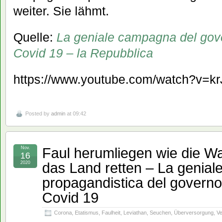
weiter. Sie lähmt.
Quelle:
La geniale campagna del gove
Covid 19 – la Repubblica
https://www.youtube.com/watch?v=
Posted by
admin
at 09:42
Faul herumliegen wie die W
Nov.
16
das Land retten – La genia
2020
propagandistica del governo 
Covid 19
Corona
,
Etatismus
,
Faulheit
,
Leviathan
,
Seuchen
,
Überversorgung
,
V