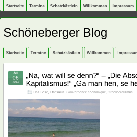
Startseite
Termine
Schatzkästlein
Willkommen
Impressum
Schöneberger Blog
Startseite
Termine
Schatzkästlein
Willkommen
Impressu
Juli
„Na, wat will se denn?“ – „Die Ab
06
Kapitalismus!“ „Ga man hen, se het
2013
Das Böse
,
Etatismus
,
Gouvernance économique
,
Ordoliberalismus