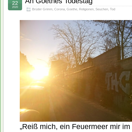
An Goethes Todestag
22
2020
Brüder Grimm
,
Corona
,
Goethe
,
Religionen
,
Seuchen
,
Tod
„Reiß mich, ein Feuermeer mir i