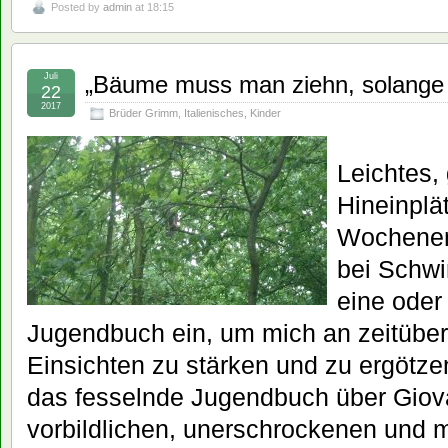
Posted by
admin
at 18:15
Juli
„Bäume muss man ziehn, solange s
22
2017
Brüder Grimm
,
Italienisches
,
Kinder
Leichtes, 
Hineinplä
Wochenen
bei Schw
eine oder
Jugendbuch ein, um mich an zeitübe
Einsichten zu stärken und zu ergötzen
das fesselnde Jugendbuch über Giov
vorbildlichen, unerschrockenen und m