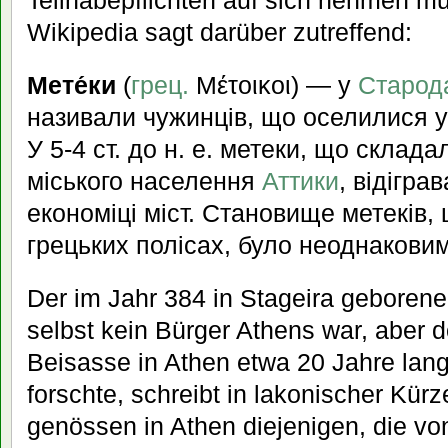
Wikipedia sagt darüber zutreffend:
Мете́ки
(
грец.
Μέτοικοι) — у
Старода
називали чужинців, що оселилися у
У 5-4 ст. до н. е. метеки, що склада
міського населення
Аттики
, відігра
економіці міст. Становище метеків,
грецьких полісах, було неоднаковим
Der im Jahr 384 in Stageira geborene 
selbst kein Bürger Athens war, aber d
Beisasse in Athen etwa 20 Jahre lange
forschte, schreibt in lakonischer Kürz
genössen in Athen diejenigen, die von