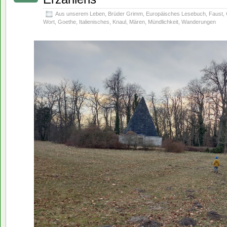
Aus unserem Leben
,
Brüder Grimm
,
Europäisches Lesebuch
,
Faust
,
Wort
,
Goethe
,
Italienisches
,
Knaul
,
Mären
,
Mündlichkeit
,
Wanderungen