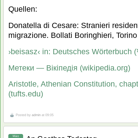
Quellen:
Donatella di Cesare: Stranieri resident
migrazione. Bollati Boringhieri, Torin
›beisasz‹ in: Deutsches Wörterbuch
Метеки — Вікіпедія (wikipedia.org)
Aristotle, Athenian Constitution, chap
(tufts.edu)
Posted by
admin
at 09:05
März