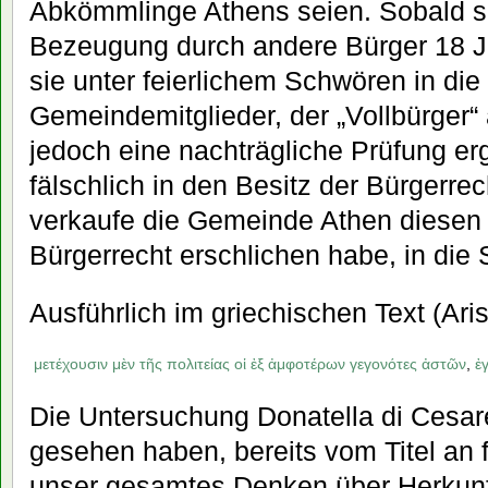
Abkömmlinge Athens seien. Sobald si
Bezeugung durch andere Bürger 18 Ja
sie unter feierlichem Schwören in die 
Gemeindemitglieder, der „Vollbürger
jedoch eine nachträgliche Prüfung e
fälschlich in den Besitz der Bürgerrec
verkaufe die Gemeinde Athen diesen
Bürgerrecht erschlichen habe, in die 
Ausführlich im griechischen Text (Aris
μετέχουσιν
μὲν
τῆς
πολιτείας
οἱ
ἐξ
ἀμφοτέρων
γεγονότες
ἀστῶν
,
ἐ
Die Untersuchung Donatella di Cesares
gesehen haben, bereits vom Titel an
unser gesamtes Denken über Herkun