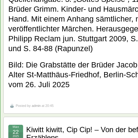
Brüder Grimm. Kinder- und Hausmärc
Hand. Mit einem Anhang sämtlicher, n
veröffentlichter Märchen. Herausgeg
Philipp Reclam jun. Stuttgart 2009, S
und S. 84-88 (Rapunzel)
Bild: Die Grabstätte der Brüder Jac
Alter St-Matthäus-Friedhof, Berlin-
vom 26. Juli 2025
Posted by
admin
at 20:45
März
Kiwitt kiwitt, Cip Cip! – Von der b
22
Erzählens
2025