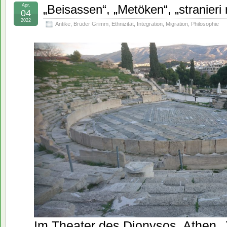
Apr.
„Beisassen“, „Metöken“, „stranieri 
04
2022
Antike
,
Brüder Grimm
,
Ethnizität
,
Integration
,
Migration
,
Philosophie
Im Theater des Dionysos, Athen,