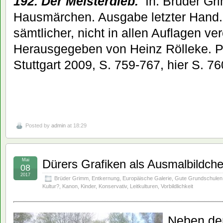
192. Der Meisterdieb.
In: Brüder Gr
Hausmärchen. Ausgabe letzter Hand.
sämtlicher, nicht in allen Auflagen ve
Herausgegeben von Heinz Rölleke. Ph
Stuttgart 2009, S. 759-767, hier S. 76
Posted by
admin
at 18:29
Mai
Dürers Grafiken als Ausmalbildche
08
2017
Brüder Grimm
,
Entkernung
,
Europäische Galerie
,
Gute Grundschulen
Kultur?
,
Kanon
,
Kinder
,
Konservativ
,
Leitkulturen
,
Vorbildlichkeit
Neben de