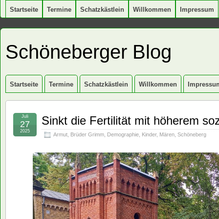
Startseite
Termine
Schatzkästlein
Willkommen
Impressum
Schöneberger Blog
Startseite
Termine
Schatzkästlein
Willkommen
Impressu
Juli
Sinkt die Fertilität mit höherem 
27
2025
Armut
,
Brüder Grimm
,
Demographie
,
Kinder
,
Mären
,
Schöneberg