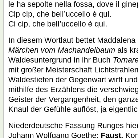
le ha sepolte nella fossa, dove il gin
Cip cip, che bell’uccello è qui.
Ci cip, che bell’uccello è qui.
In diesem Wortlaut bettet Maddalena 
Märchen vom Machandelbaum
als kr
Waldesuntergrund in ihr Buch
Tornar
mit großer Meisterschaft Lichtstrahle
Waldestiefen der Gegenwart wirft un
mithilfe des Erzählens die verschwie
Geister der Vergangenheit, den gan
Knaul der Gefühle auflöst, ja eigentli
Niederdeutsche Fassung Runges hier z
Johann Wolfgang Goethe:
Faust.
Kom