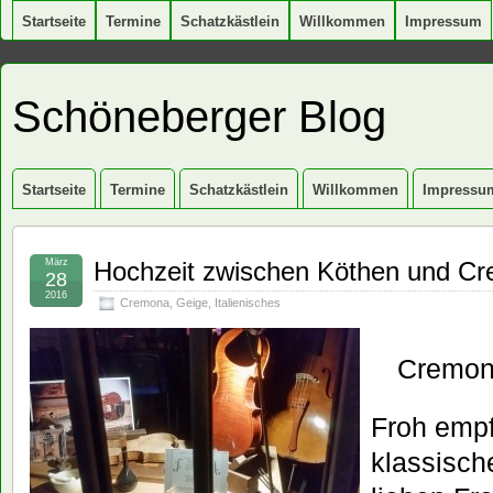
Startseite
Termine
Schatzkästlein
Willkommen
Impressum
Schöneberger Blog
Startseite
Termine
Schatzkästlein
Willkommen
Impressu
März
Hochzeit zwischen Köthen und C
28
2016
Cremona
,
Geige
,
Italienisches
Cremona
Froh empf
klassisch