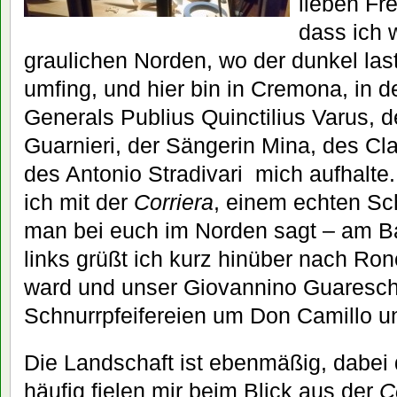
lieben Fre
dass ich 
graulichen Norden, wo der dunkel la
umfing, und hier bin in Cremona, in d
Generals Publius Quinctilius Varus, d
Guarnieri, der Sängerin Mina, des C
des Antonio Stradivari mich aufhalte
ich mit der
Corriera
, einem echten Sc
man bei euch im Norden sagt – am B
links grüßt ich kurz hinüber nach Ro
ward und unser Giovannino Guareschi
Schnurrpfeifereien um Don Camillo 
Die Landschaft ist ebenmäßig, dabei 
häufig fielen mir beim Blick aus der
C