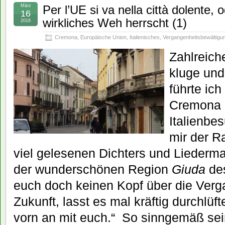
März
Per l’UE si va nella città dolente,
16
wirkliches Weh herrscht (1)
2016
Cremona
,
Europäische Union
,
Italienisches
,
Vergangenheitsbewältigu
Zahlreich
kluge und
führte ich
Cremona 
Italienbe
mir der Ra
viel gelesenen Dichters und Liederm
der wunderschönen Region
Giuda
des
euch doch keinen Kopf über die Verga
Zukunft, lasst es mal kräftig durchlüf
vorn an mit euch.“ So sinngemäß se