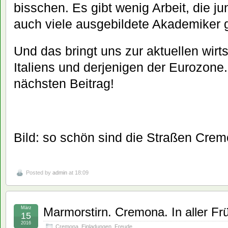
bisschen. Es gibt wenig Arbeit, die j
auch viele ausgebildete Akademiker 
Und das bringt uns zur aktuellen wirt
Italiens und derjenigen der Eurozon
nächsten Beitrag!
Bild: so schön sind die Straßen Cre
Posted by
admin
at 18:09
März
Marmorstirn. Cremona. In aller Fr
15
2016
Cremona
,
Einladungen
,
Freude