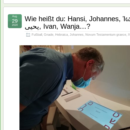
Aug.
Wie heißt du: Hansi, Johannes, Ἰωάννης, חָנָן
29
يحيى, Ivan, Wanja…?
2020
Fußball
,
Gnade
,
Hebraica
,
Johannes
,
Novum Testamentum graece
,
ת