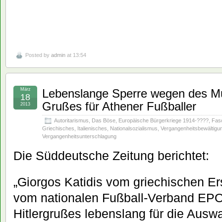
Posted by
admin
at 13:54
März
Lebenslange Sperre wegen des Mus
18
Grußes für Athener Fußballer
2013
Autoritarismus
,
Das Böse
,
Europäische Bürgerkriege 1914-????
,
Fas
Griechisches
,
Italienisches
,
Nationalsozialismus
,
Vergangenheitsbewältigu
Vergangenheitsunterschlagung
Die Süddeutsche Zeitung berichtet:
„Giorgos Katidis vom griechischen Ers
vom nationalen Fußball-Verband EP
Hitlergrußes lebenslang für die Aus