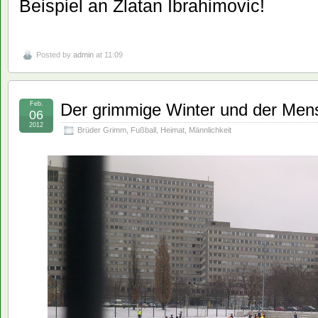
Beispiel an Zlatan Ibrahimovic!
Posted by
admin
at 11:09
Feb.
Der grimmige Winter und der Men
06
2012
Brüder Grimm
,
Fußball
,
Heimat
,
Männlichkeit