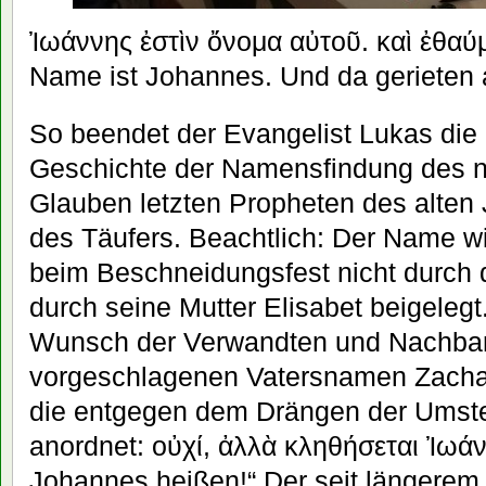
Ἰωάννης ἐστὶν ὄνομα αὐτοῦ. καὶ ἐθαύ
Name ist Johannes. Und da gerieten 
So beendet der Evangelist Lukas die 
Geschichte der Namensfindung des n
Glauben letzten Propheten des alte
des Täufers. Beachtlich: Der Name w
beim Beschneidungsfest nicht durch 
durch seine Mutter Elisabet beigelegt.
Wunsch der Verwandten und Nachbar
vorgeschlagenen Vatersnamen Zachari
die entgegen dem Drängen der Umst
anordnet: οὐχί, ἀλλὰ κληθήσεται Ἰωάνν
Johannes heißen!“ Der seit längerem