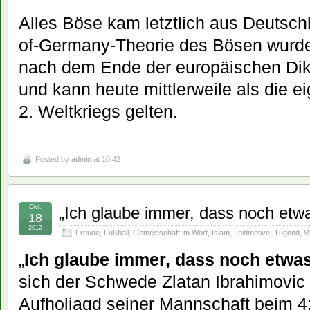
Alles Böse kam letztlich aus Deutsch
of-Germany-Theorie des Bösen wurd
nach dem Ende der europäischen Dik
und kann heute mittlerweile als die e
2. Weltkriegs gelten.
Posted by
admin
at 10:42
Okt.
„Ich glaube immer, dass noch etw
18
2012
Freude
,
Fußball
,
Gemeinschaft im Wort
,
Islam
,
Leidmotive
,
Tugend
,
Vo
„
Ich glaube immer, dass noch etwa
sich der Schwede Zlatan Ibrahimovic 
Aufholjagd seiner Mannschaft beim 