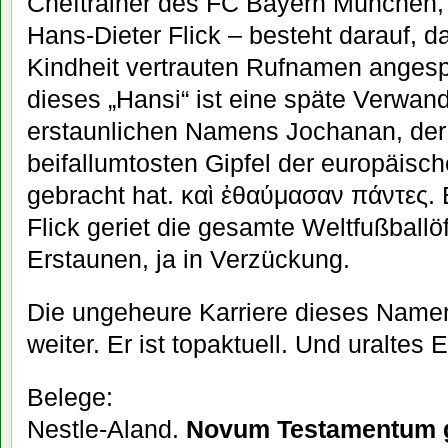
Cheftrainer des FC Bayern München
Hans-Dieter Flick – besteht darauf, d
Kindheit vertrauten Rufnamen anges
dieses „Hansi“ ist eine späte Verwan
erstaunlichen Namens Jochanan, der 
beifallumtosten Gipfel der europäis
gebracht hat. καὶ ἐθαύμασαν πάντες.
Flick geriet die gesamte Weltfußballöff
Erstaunen, ja in Verzückung.
Die ungeheure Karriere dieses Name
weiter. Er ist topaktuell. Und uralte
Belege:
Nestle-Aland.
Novum Testamentum 