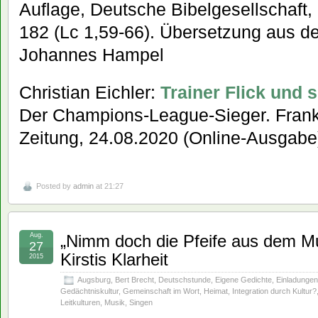
Auflage, Deutsche Bibelgesellschaft, 
182 (Lc 1,59-66). Übersetzung aus d
Johannes Hampel
Christian Eichler:
Trainer Flick und
Der Champions-League-Sieger. Frank
Zeitung, 24.08.2020 (Online-Ausgabe
Posted by
admin
at 21:27
Aug.
„Nimm doch die Pfeife aus dem Mu
27
Kirstis Klarheit
2015
Augsburg
,
Bert Brecht
,
Deutschstunde
,
Eigene Gedichte
,
Einladungen
Gedächtniskultur
,
Gemeinschaft im Wort
,
Heimat
,
Integration durch Kultur?
Leitkulturen
,
Musik
,
Singen