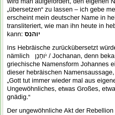
wird man aufgefordert, den eigenen 
„übersetzen“ zu lassen – ich gebe m
erscheint mein deutscher Name in h
transliteriert, wie man ihn heute in h
kann:
יוהנס
Ins Hebräische zurückübersetzt würde
nämlich יֹוחָנָן / Jochanan, denn bekanntlich ist ja die
griechische Namensform Johannes ei
dieser hebräischen Namensaussage, d
„Gott tut immer wieder mal aus eige
Ungewöhnliches, etwas Großes, etwas 
gnädig.“
Der ungewöhnliche Akt der Rebellion 