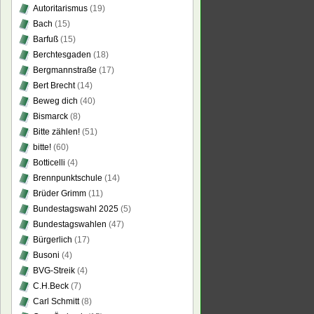
Autoritarismus
(19)
Bach
(15)
Barfuß
(15)
Berchtesgaden
(18)
Bergmannstraße
(17)
Bert Brecht
(14)
Beweg dich
(40)
Bismarck
(8)
Bitte zählen!
(51)
bitte!
(60)
Botticelli
(4)
Brennpunktschule
(14)
Brüder Grimm
(11)
Bundestagswahl 2025
(5)
Bundestagswahlen
(47)
Bürgerlich
(17)
Busoni
(4)
BVG-Streik
(4)
C.H.Beck
(7)
Carl Schmitt
(8)