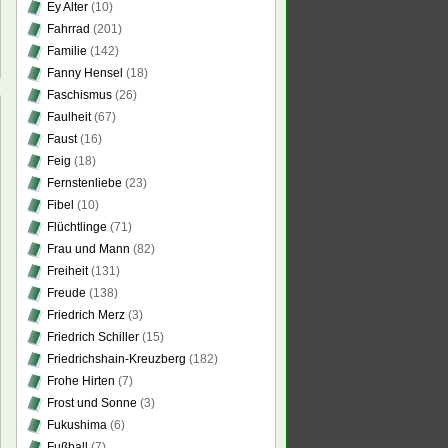
Ey Alter
(10)
Fahrrad
(201)
Familie
(142)
Fanny Hensel
(18)
Faschismus
(26)
Faulheit
(67)
Faust
(16)
Feig
(18)
Fernstenliebe
(23)
Fibel
(10)
Flüchtlinge
(71)
Frau und Mann
(82)
en
Freiheit
(131)
Freude
(138)
Friedrich Merz
(3)
…“
Friedrich Schiller
(15)
ns
Friedrichshain-Kreuzberg
(182)
nschaftliche
ragskunst
Frohe Hirten
(7)
Frost und Sonne
(3)
Fukushima
(6)
Fußball
(7)