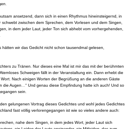
gen.
hutsam ansetzend, dann sich in einen Rhythmus hineinsteigernd, in
 er schwebt zwischen dem Sprechen, dem Vorlesen und dem Singen,
gen, in dem jeder Laut, jeder Ton sich abhebt vom vorhergehenden,
.
als hätten wir das Gedicht nicht schon tausendmal gelesen,
chters zu Tränen. Nur dieses eine Mal ist mir das mit der berühmten
temloses Schweigen fällt in der Veranstaltung ein. Dann erhebt die
Wort. Nach einigen Worten der Begrüßung an die anderen Gäste
en in die Augen…“ Und genau diese Empfindung hatte ich auch! Und so
gegangen sein.
den gelungenen Vortrag dieses Gedichtes und wohl jedes Gedichtes
chland fast völlig verlorengegangen ist wie so vieles andere auch:
Sprechen, nahe dem Singen, in dem jedes Wort, jeder Laut sich
 Lautens, ein Leiden der Laute aneinander, ein Mitleiden, das zum