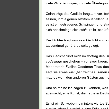
viele Widerlegungen, zu viele Überlegun
Celan trägt das Gedicht langsam vor, be
seinen, ihm eigenen Rhythmus fallend,
es ist ein getragenes Schwingen und Sin
sich anschmiegt, sich stößt, reibt, schürft
Der Dichter trägt uns sein Gedicht vor, 
tausendmal gehört, beiseitegelegt.
Das Gedicht rührt mich im Vortrag des Di
Todesfuge
geschehen – vor zwei Tagen. A
Moderatorin Eveline Goodman-Thau das 
sagt sie etwas wie: „Mir treibt es Trän
mag es wohl den anderen Gästen auch 
Und so meine ich sagen zu können, was 
ausmacht, eine Kunst, die heute in Deuts
Es ist ein Schweben, ein intensiviertes 
einfügt, eingefugt wird in eine Fülle des