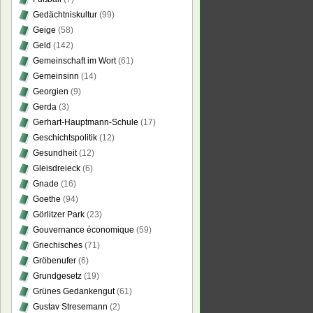
Gedächtniskultur
(99)
Geige
(58)
Geld
(142)
Gemeinschaft im Wort
(61)
Gemeinsinn
(14)
Georgien
(9)
Gerda
(3)
Gerhart-Hauptmann-Schule
(17)
Geschichtspolitik
(12)
Gesundheit
(12)
Gleisdreieck
(6)
Gnade
(16)
Goethe
(94)
Görlitzer Park
(23)
Gouvernance économique
(59)
Griechisches
(71)
Gröbenufer
(6)
Grundgesetz
(19)
Grünes Gedankengut
(61)
Gustav Stresemann
(2)