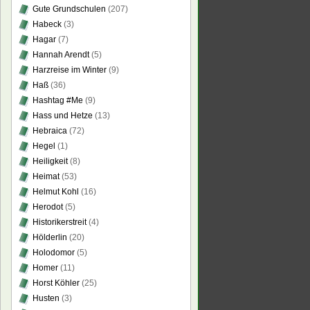
Gute Grundschulen
(207)
Habeck
(3)
Hagar
(7)
Hannah Arendt
(5)
Harzreise im Winter
(9)
Haß
(36)
Hashtag #Me
(9)
Hass und Hetze
(13)
Hebraica
(72)
Hegel
(1)
Heiligkeit
(8)
Heimat
(53)
Helmut Kohl
(16)
Herodot
(5)
Historikerstreit
(4)
Hölderlin
(20)
Holodomor
(5)
Homer
(11)
Horst Köhler
(25)
Husten
(3)