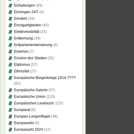
Einladungen
(85)
Einsingen 24/7
(4)
Einstein
(16)
Einzigartigkeiten
(40)
Elektromobilität
(25)
Entkernung
(39)
Entparlamentarisierung
(8)
Erasmus
(7)
Erosion des Staates
(35)
Etatismus
(57)
Ethnizität
(27)
Europäische Bürgerkriege 1914-????
(82)
Europäische Galerie
(57)
Europäische Union
(133)
Europäisches Lesebuch
(125)
Europarat
(6)
Europas Lungenflügel
(46)
Europawahl
(4)
Europawahl 2024
(12)