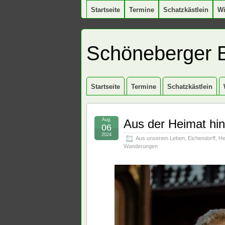
Startseite
Termine
Schatzkästlein
W
Schöneberger 
Startseite
Termine
Schatzkästlein
Aug.
Aus der Heimat hint
06
2024
Aus unserem Leben
,
Eichendorff
,
He
Wanderungen