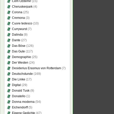
Cem Özdemir
(15)
Cheruskerpark
(4)
Corona
(25)
Cremona
(3)
Cuore tedesco
(10)
Currywurst
(7)
Dalinda
(9)
Dante
(27)
Das Böse
(126)
Das Gute
(117)
Demographie
(25)
Der Westen
(24)
Desiderius Erasmus von Rotterdam
(7)
Deutschstunde
(169)
Die Linke
(17)
Digital
(29)
Donald Tusk
(9)
Donatello
(1)
Donna moderna
(54)
Eichendorff
(5)
Eigene Gedichte
(47)