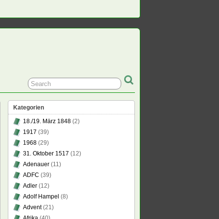
Kategorien
18./19. März 1848
(2)
1917
(39)
1968
(29)
31. Oktober 1517
(12)
at
Adenauer
(11)
r
ADFC
(39)
en
Adler
(12)
Adolf Hampel
(8)
opfer
Advent
(21)
Afrika
(40)