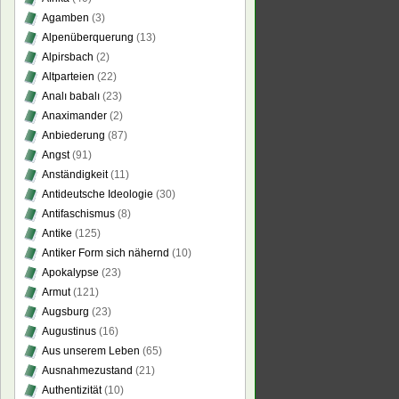
Agamben
(3)
Alpenüberquerung
(13)
Alpirsbach
(2)
Altparteien
(22)
Analı babalı
(23)
Anaximander
(2)
Anbiederung
(87)
Angst
(91)
Anständigkeit
(11)
Antideutsche Ideologie
(30)
Antifaschismus
(8)
Antike
(125)
Antiker Form sich nähernd
(10)
Apokalypse
(23)
Armut
(121)
Augsburg
(23)
Augustinus
(16)
Aus unserem Leben
(65)
Ausnahmezustand
(21)
Authentizität
(10)