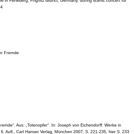
e in Perleberg, Prignitz district, Germany, during scenic concert for
24
der Fremde
Fremde“. Aus: „Totenopfer“. In: Joseph von Eichendorff: Werke in
6. Aufl., Carl Hanser Verlag, München 2007, S. 221-235, hier S. 233