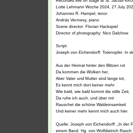
Recorded live on stage at St. Jacobi Kirch
Lotte Lehmann Woche 2024, 27 July 20
Johannes R. Hampel, tenor
András Vermesy, piano
Scene director: Florian Hackspiel
Director of photography: Nico Dalchow
Script:
Joseph von Eichendorff: Totenopfer. In 
Aus der Heimat hinter den Blitzen rot
Da kommen die Wolken her,
Aber Vater und Mutter sind lange tot,
Es kennt mich dort keiner mehr.
Wie bald, wie bald kommt die stille Zeit,
Da ruhe ich auch, und über mir
Rauschet die schöne Waldeinsamkeit
Und keiner mehr kennt mich auch hier.
Quelle: Joseph von Eichendorff: „In der 
einem Band. Hg. von Wolfdietrich Rasch. 