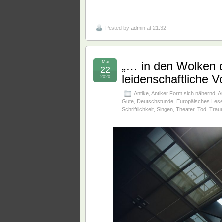
Posted by
admin
at 21:32
Mai
„… in den Wolken 
22
leidenschaftliche V
2020
Antike
,
Antiker Form sich nähernd
,
A
Gute
,
Deutschstunde
,
Europäisches Les
Schriftlichkeit
,
Singen
,
Theater
,
Tod
,
Trau