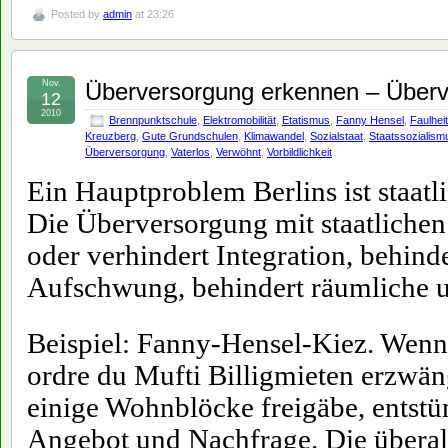
Posted by
admin
at 23:26
Nov.
Überversorgung erkennen – Über
12
2010
Brennpunktschule
,
Elektromobilität
,
Etatismus
,
Fanny Hensel
,
Faulheit
Kreuzberg
,
Gute Grundschulen
,
Klimawandel
,
Sozialstaat
,
Staatssozialism
Überversorgung
,
Vaterlos
,
Verwöhnt
,
Vorbildlichkeit
Ein Hauptproblem Berlins ist staat
Die Überversorgung mit staatlichen
oder verhindert Integration, behind
Aufschwung, behindert räumliche un
Beispiel: Fanny-Hensel-Kiez. Wenn 
ordre du Mufti Billigmieten erzwän
einige Wohnblöcke freigäbe, entstün
Angebot und Nachfrage. Die überall