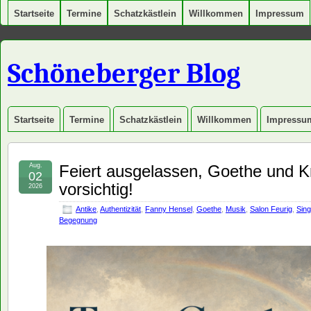
Startseite
Termine
Schatzkästlein
Willkommen
Impressum
Schöneberger Blog
Startseite
Termine
Schatzkästlein
Willkommen
Impressu
Aug.
Feiert ausgelassen, Goethe und Kr
02
vorsichtig!
2026
Antike
,
Authentizität
,
Fanny Hensel
,
Goethe
,
Musik
,
Salon Feurig
,
Sin
Begegnung