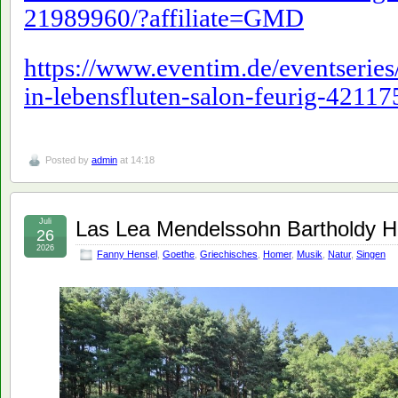
21989960/?affiliate=GMD
https://www.eventim.de/eventseries
in-lebensfluten-salon-feurig-4211
Posted by
admin
at 14:18
Juli
Las Lea Mendelssohn Bartholdy H
26
2026
Fanny Hensel
,
Goethe
,
Griechisches
,
Homer
,
Musik
,
Natur
,
Singen