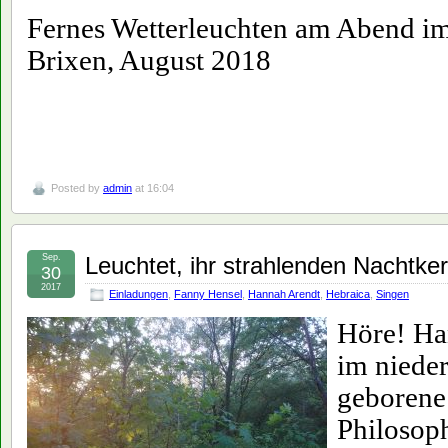
Fernes Wetterleuchten am Abend im 
Brixen, August 2018
Posted by
admin
at 16:04
Sep.
Leuchtet, ihr strahlenden Nachtk
30
2017
Einladungen
,
Fanny Hensel
,
Hannah Arendt
,
Hebraica
,
Singen
Höre! Ha
im niede
geborene
Philosoph