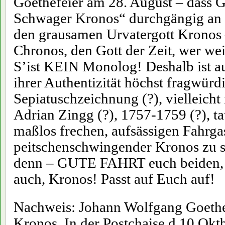
Goethefeier am 28. August – dass 
Schwager Kronos“ durchgängig an ei
den grausamen Urvatergott Kronos 
Chronos, den Gott der Zeit, wer we
S’ist KEIN Monolog! Deshalb ist auf
ihrer Authentizität höchst fragwürd
Sepiatuschzeichnung (?), vielleich
Adrian Zingg (?), 1757-1759 (?), t
maßlos frechen, aufsässigen Fahrga
peitschenschwingender Kronos zu se
denn – GUTE FAHRT euch beiden, d
auch, Kronos! Passt auf Euch auf!
Nachweis: Johann Wolfgang Goeth
Kronos. In der Postchaise d 10 Okt