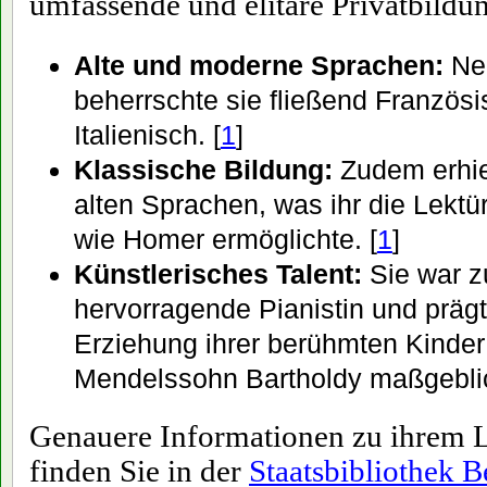
umfassende und elitäre Privatbildun
Alte und moderne Sprachen:
Ne
beherrschte sie fließend Französi
Italienisch. [
1
]
Klassische Bildung:
Zudem erhiel
alten Sprachen, was ihr die Lektü
wie Homer ermöglichte. [
1
]
Künstlerisches Talent:
Sie war z
hervorragende Pianistin und präg
Erziehung ihrer berühmten Kinder
Mendelssohn Bartholdy maßgeblic
Genauere Informationen zu ihrem 
finden Sie in der
Staatsbibliothek B