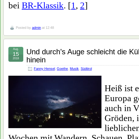
bei
BR-Klassik
. [
1
,
2
]
Posted by
admin
at 12:48
Aug.
Und durch’s Auge schleicht die Küh
15
hinein
2018
Fanny Hensel
,
Goethe
,
Musik
,
Südtirol
Heiß ist 
Europa g
auch in V
Gröden, i
liebliche
Wochen mit Wandern, Schauen, Pla