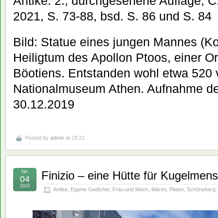
Antike. 2., durchgesehene Auflage, 
2021, S. 73-88, bsd. S. 86 und S. 84
Bild: Statue eines jungen Mannes (K
Heiligtum des Apollon Ptoos, einer O
Böotiens. Entstanden wohl etwa 520 
Nationalmuseum Athen. Aufnahme de
30.12.2019
Posted by
admin
at 18:21
Apr.
Finizio – eine Hütte für Kugelmen
04
2023
Antike
,
Eigene Gedichte
,
Frau und Mann
,
Mären
,
Platon
,
Schöneberg