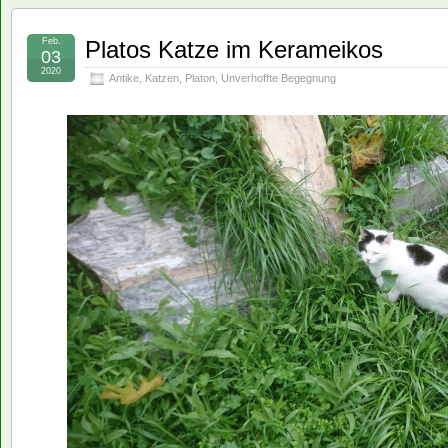
Feb.
Platos Katze im Kerameikos
03
2020
Antike
,
Katzen
,
Platon
,
Unverhoffte Begegnung