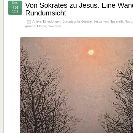
Dez.
Von Sokrates zu Jesus. Eine Wand
18
Rundumsicht
2018
Antike
,
Einladungen
,
Europäische Galerie
,
Jesus von Nazareth
,
Novu
graece
,
Platon
,
Sokrates