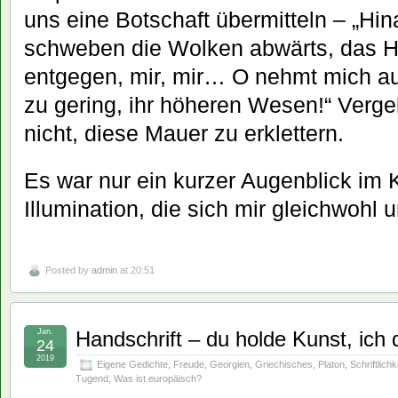
uns eine Botschaft übermitteln – „Hina
schweben die Wolken abwärts, das Hö
entgegen, mir, mir… O nehmt mich au
zu gering, ihr höheren Wesen!“ Verge
nicht, diese Mauer zu erklettern.
Es war nur ein kurzer Augenblick im 
Illumination, die sich mir gleichwohl 
Posted by
admin
at 20:51
Jan.
Handschrift – du holde Kunst, ich 
24
2019
Eigene Gedichte
,
Freude
,
Georgien
,
Griechisches
,
Platon
,
Schriftlichk
Tugend
,
Was ist europäisch?