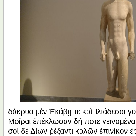
δάκρυα μὲν Ἑκάβῃ τε καὶ Ἰλιάδεσσι γυ
Μοῖραι ἐπέκλωσαν δή ποτε γεινομένα
σοὶ δέ Δίων ῥέξαντι καλῶν ἐπινίκον 