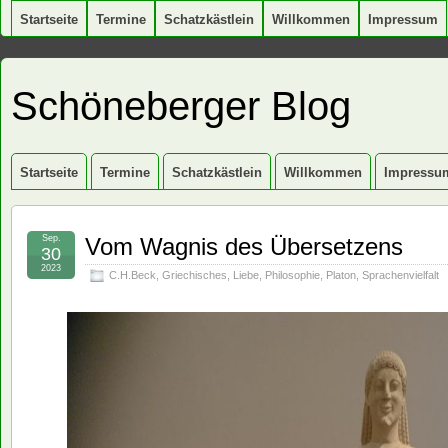
Startseite
Termine
Schatzkästlein
Willkommen
Impressum
Schöneberger Blog
Startseite
Termine
Schatzkästlein
Willkommen
Impressu
Sep.
Vom Wagnis des Übersetzens
30
2023
C.H.Beck
,
Griechisches
,
Liebe
,
Philosophie
,
Platon
,
Sprachenvielfalt