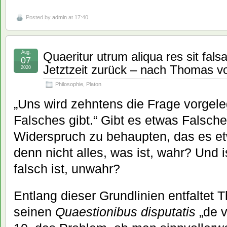
Posted by
admin
at 17:40
Aug.
Quaeritur utrum aliqua res sit fal
07
Jetztzeit zurück – nach Thomas v
2020
Philosophie
,
Platon
„Uns wird zehntens die Frage vorgele
Falsches gibt.“ Gibt es etwas Falsche
Widerspruch zu behaupten, das es et
denn nicht alles, was ist, wahr? Und i
falsch ist, unwahr?
Entlang dieser Grundlinien entfaltet
seinen
Quaestionibus disputatis
„de ve