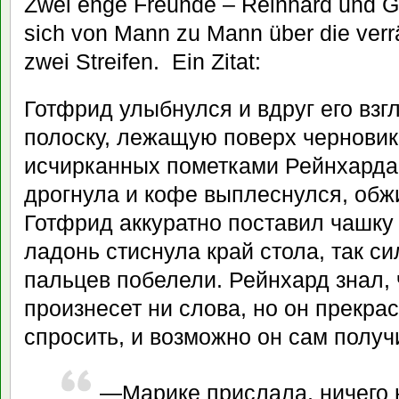
Zwei enge Freunde – Reinhard und Got
sich von Mann zu Mann über die verrä
zwei Streifen. Ein Zitat:
Готфрид улыбнулся и вдруг его взг
полоску, лежащую поверх черновик
исчирканных пометками Рейнхарда 
дрогнула и кофе выплеснулся, обж
Готфрид аккуратно поставил чашку
ладонь стиснула край стола, так си
пальцев побелели. Рейнхард знал, 
произнесет ни слова, но он прекра
спросить, и возможно он сам получ
—Марике прислала, ничего 