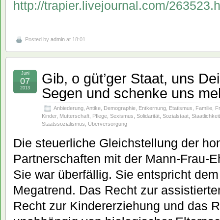
http://trapier.livejournal.com/263523.
Posted by
admin
at 18:01
Gib, o güt’ger Staat, uns De
Juni
07
Segen und schenke uns me
2013
Anbiederung
,
Antike
,
Demographie
,
Entkernung
,
Etatismus
,
Familie
,
F
Kinder
,
Mutterschaft
,
Pflege
,
Sexismus
,
Solidarität
,
Sozialstaat
,
Staatlichkeit
Staatssozialismus
,
Überversorgung
Die steuerliche Gleichstellung der h
Partnerschaften mit der Mann-Frau-Eh
Sie war überfällig. Sie entspricht dem
Megatrend. Das Recht zur assistiert
Recht zur Kindererziehung und das R