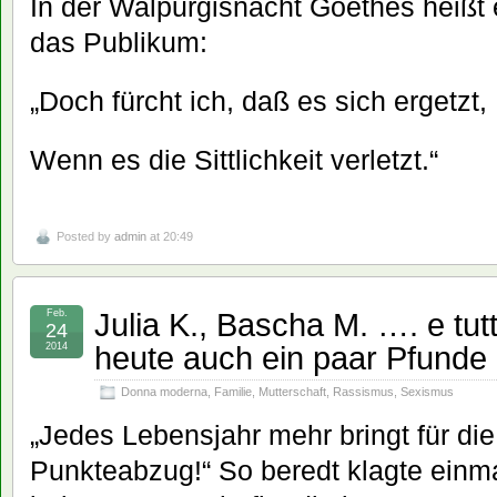
In der Walpurgisnacht Goethes heißt e
das Publikum:
„Doch fürcht ich, daß es sich ergetzt,
Wenn es die Sittlichkeit verletzt.“
Posted by
admin
at 20:49
Julia K., Bascha M. …. e tut
Feb.
24
heute auch ein paar Pfunde
2014
Donna moderna
,
Familie
,
Mutterschaft
,
Rassismus
,
Sexismus
„Jedes Lebensjahr mehr bringt für die
Punkteabzug!“ So beredt klagte einm