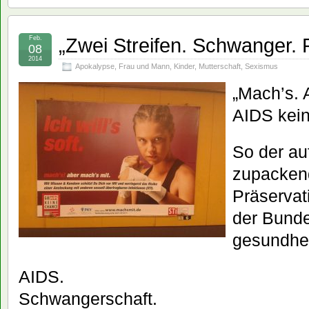
„Zwei Streifen. Schwanger. 
Feb.
08
2014
Apokalypse
,
Frau und Mann
,
Kinder
,
Mutterschaft
,
Sexismus
„Mach’s. 
AIDS kei
So der au
zupacken
Präservat
der Bunde
gesundhei
AIDS.
Schwangerschaft.