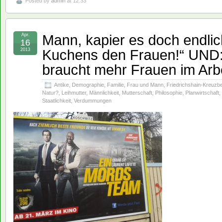
Posted by
admin
at 12:33
Mann, kapier es doch endlich
Apr.
16
Kuchens den Frauen!“ UND: 
2013
braucht mehr Frauen im Arbe
Antike
,
Demographie
,
Familie
,
Frau und Mann
,
Friedrichshain-Kreuzb
Natur?
,
Leihmutter
,
Männlichkeit
,
Mutterschaft
,
Philosophie
,
Planwirtschaft
,
Staatlichkeit
,
Verdummungen