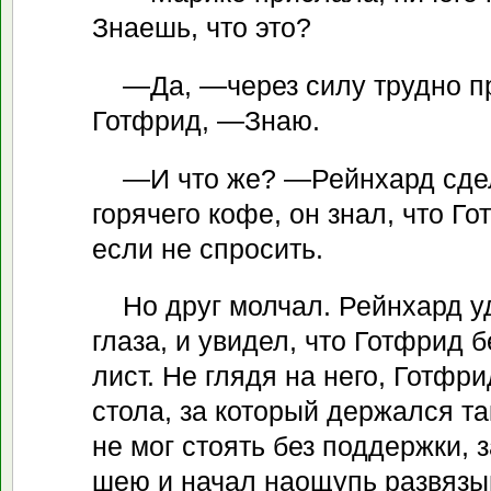
Знаешь, что это?
—Да, —через силу трудно п
Готфрид, —Знаю.
—И что же? —Рейнхард сде
горячего кофе, он знал, что Го
если не спросить.
Но друг молчал. Рейнхард 
глаза, и увидел, что Готфрид 
лист. Не глядя на него, Готфри
стола, за который держался та
не мог стоять без поддержки, з
шею и начал наощупь развязы