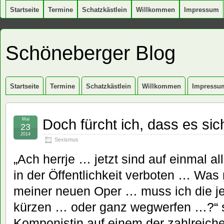
Startseite
Termine
Schatzkästlein
Willkommen
Impressum
Schöneberger Blog
Startseite
Termine
Schatzkästlein
Willkommen
Impressu
Doch fürcht ich, dass es sic
Mai
23
2014
Sexismus
„Ach herrje … jetzt sind auf einmal a
in der Öffentlichkeit verboten … Was
meiner neuen Oper … muss ich die j
kürzen … oder ganz wegwerfen …?“ s
Komponistin auf einem der zahlreichen