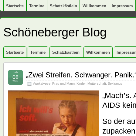
Startseite
Termine
Schatzkästlein
Willkommen
Impressum
Schöneberger Blog
Startseite
Termine
Schatzkästlein
Willkommen
Impressu
Feb.
„Zwei Streifen. Schwanger. Panik.
08
2014
Apokalypse
,
Frau und Mann
,
Kinder
,
Mutterschaft
,
Sexismus
„Mach’s. 
AIDS kei
So der au
zupacken