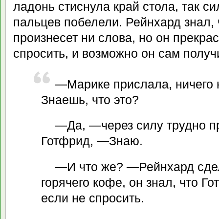
ладонь стиснула край стола, так си
пальцев побелели. Рейнхард знал, 
произнесет ни слова, но он прекра
спросить, и возможно он сам получ
—Марике прислала, ничего 
Знаешь, что это?
—Да, —через силу трудно п
Готфрид, —Знаю.
—И что же? —Рейнхард сде
горячего кофе, он знал, что Го
если не спросить.