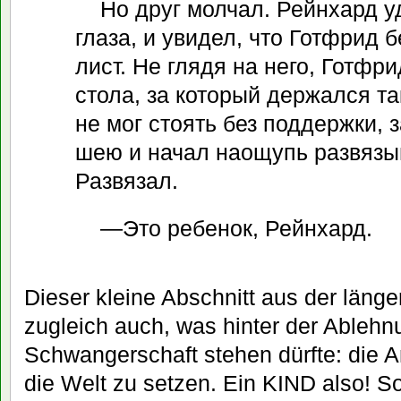
Но друг молчал. Рейнхард 
глаза, и увидел, что Готфрид 
лист. Не глядя на него, Готфри
стола, за который держался та
не мог стоять без поддержки, з
шею и начал наощупь развязы
Развязал.
—Это ребенок, Рейнхард.
Dieser kleine Abschnitt aus der länge
zugleich auch, was hinter der Ablehn
Schwangerschaft stehen dürfte: die An
die Welt zu setzen. Ein KIND also! So