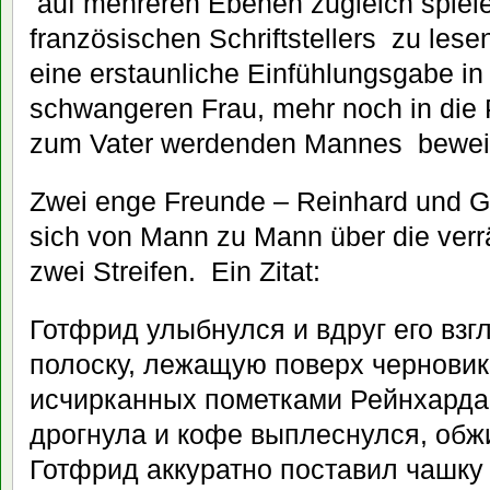
auf mehreren Ebenen zugleich spiel
französischen Schriftstellers zu lese
eine erstaunliche Einfühlungsgabe in
schwangeren Frau, mehr noch in die 
zum Vater werdenden Mannes bewei
Zwei enge Freunde – Reinhard und Got
sich von Mann zu Mann über die verrä
zwei Streifen. Ein Zitat:
Готфрид улыбнулся и вдруг его взг
полоску, лежащую поверх черновик
исчирканных пометками Рейнхарда 
дрогнула и кофе выплеснулся, обж
Готфрид аккуратно поставил чашку