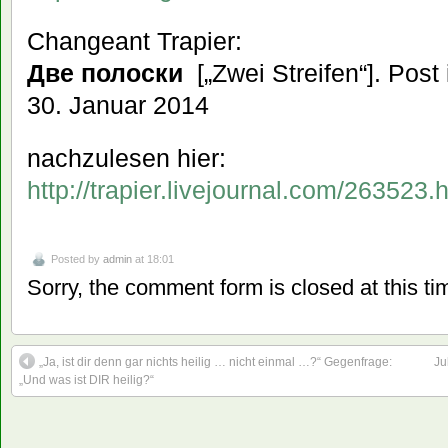
Changeant Trapier:
Две полоски
[„Zwei Streifen“]. Post 
30. Januar 2014
nachzulesen hier:
http://trapier.livejournal.com/263523.
Posted by
admin
at 18:01
Sorry, the comment form is closed at this ti
„Ja, ist dir denn gar nichts heilig … nicht einmal …?“ Gegenfrage:
Ju
„Und was ist DIR heilig?“