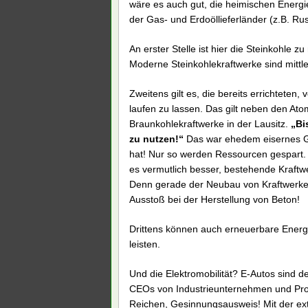
wäre es auch gut, die heimischen Energie
der Gas- und Erdoöllieferländer (z.B. R
An erster Stelle ist hier die Steinkohle z
Moderne Steinkohlekraftwerke sind mitt
Zweitens gilt es, die bereits errichteten
laufen zu lassen. Das gilt neben den A
Braunkohlekraftwerke in der Lausitz.
„Bi
zu nutzen!“
Das war ehedem eisernes G
hat! Nur so werden Ressourcen gespart. Da
es vermutlich besser, bestehende Kraftwe
Denn gerade der Neubau von Kraftwerken
Ausstoß bei der Herstellung von Beton!
Drittens können auch erneuerbare Energ
leisten.
Und die Elektromobilität? E-Autos sind d
CEOs von Industrieunternehmen und Prof
Reichen, Gesinnungsausweis! Mit der ex