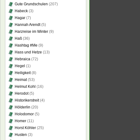
Gute Grundschulen
(207)
Habeck
(3)
Hagar
(7)
Hannah Arendt
(5)
Harzreise im Winter
(9)
Haß
(36)
Hashtag #Me
(9)
Hass und Hetze
(13)
Hebraica
(72)
Hegel
(1)
Heiligkeit
(8)
Heimat
(53)
Helmut Kohl
(16)
Herodot
(5)
Historikerstreit
(4)
Hölderlin
(20)
Holodomor
(5)
Homer
(11)
Horst Köhler
(25)
Husten
(3)