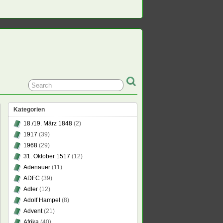
Kategorien
18./19. März 1848
(2)
1917
(39)
1968
(29)
31. Oktober 1517
(12)
schland
Adenauer
(11)
ADFC
(39)
Adler
(12)
Adolf Hampel
(8)
Advent
(21)
Afrika
(40)