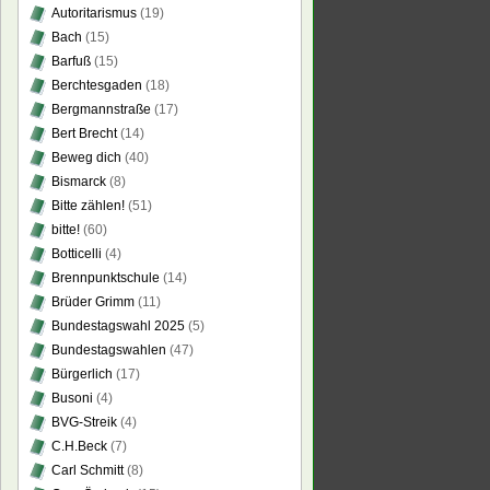
Autoritarismus
(19)
Bach
(15)
Barfuß
(15)
Berchtesgaden
(18)
Bergmannstraße
(17)
Bert Brecht
(14)
Beweg dich
(40)
Bismarck
(8)
Bitte zählen!
(51)
bitte!
(60)
Botticelli
(4)
Brennpunktschule
(14)
Brüder Grimm
(11)
Bundestagswahl 2025
(5)
Bundestagswahlen
(47)
Bürgerlich
(17)
Busoni
(4)
BVG-Streik
(4)
C.H.Beck
(7)
Carl Schmitt
(8)