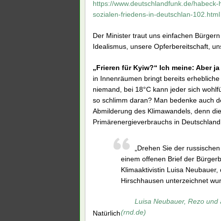
https://www.deutschlandfunk.de/habeck-
sozialen-friedens-in-deutschlan-102.html
Der Minister traut uns einfachen Bürger
Idealismus, unsere Opferbereitschaft, 
„Frieren für Kyiw?“ Ich meine: Aber ja
in Innenräumen bringt bereits erheblich
niemand, bei 18°C kann jeder sich wohlfü
so schlimm daran? Man bedenke auch de
Abmilderung des Klimawandels, denn di
Primärenergieverbrauchs in Deutschland
„Drehen Sie der russischen 
einem offenen Brief der Bürge
Klimaaktivistin Luisa Neubauer
Hirschhausen unterzeichnet wur
Luisa Neubauer, Rezo und 
(rnd.de)
Natürlich