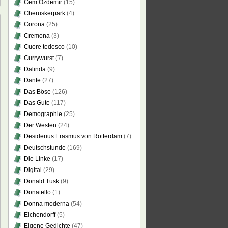
Cem Özdemir
(15)
Cheruskerpark
(4)
Corona
(25)
Cremona
(3)
Cuore tedesco
(10)
Currywurst
(7)
Dalinda
(9)
ir
Dante
(27)
zig?“
Das Böse
(126)
en
Das Gute
(117)
?
Demographie
(25)
Der Westen
(24)
ger
Desiderius Erasmus von Rotterdam
(7)
Deutschstunde
(169)
Die Linke
(17)
ine
Digital
(29)
Donald Tusk
(9)
stützen?
Donatello
(1)
Donna moderna
(54)
Eichendorff
(5)
Eigene Gedichte
(47)