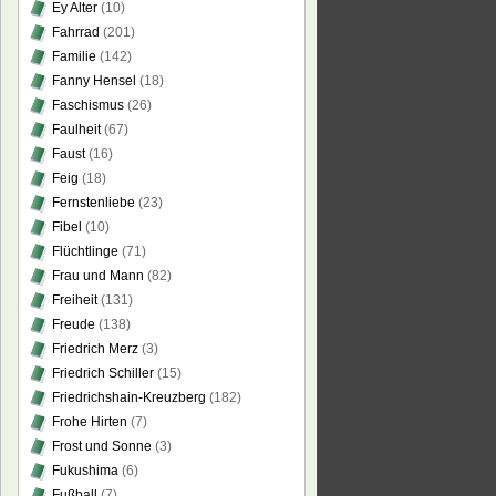
Ey Alter
(10)
Fahrrad
(201)
Familie
(142)
Fanny Hensel
(18)
Faschismus
(26)
Faulheit
(67)
Faust
(16)
Feig
(18)
Fernstenliebe
(23)
Fibel
(10)
Flüchtlinge
(71)
Frau und Mann
(82)
Freiheit
(131)
Freude
(138)
Friedrich Merz
(3)
Friedrich Schiller
(15)
Friedrichshain-Kreuzberg
(182)
Frohe Hirten
(7)
Frost und Sonne
(3)
Fukushima
(6)
Fußball
(7)