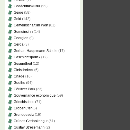
Gedächtniskultur
(99)
Geige
(58)
Geld
(142)
Gemeinschaft im Wort
(61)
Gemeinsinn
(14)
Georgien
(9)
Gerda
(3)
Gerhart-Hauptmann-Schule
(17)
Geschichtspolitik
(12)
Gesundheit
(12)
Gleisdreieck
(6)
Gnade
(16)
Goethe
(94)
Görlitzer Park
(23)
Gouvernance économique
(59)
Griechisches
(71)
Gröbenufer
(6)
Grundgesetz
(19)
Grünes Gedankengut
(61)
Gustav Stresemann
(2)