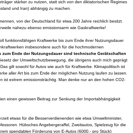
träger stärker zu nutzen, statt sich von den diktatorischen Regimes
ussland und Iran) abhängig zu machen.
u nennen, von der Deutschland für etwa 200 Jahre reichlich besitzt.
lerweile nahezu ebenso emissionsarm wie Gaskraftwerke!
, voll funktionsfähigen Kraftwerke bis zum Ende ihrer Nutzungsdauer
tomkraftwerken insbesondere auch für die hochmodernen
s zum Ende der Nutzungsdauer sind technische Gerätschaften
esetz der Umweltschutzbewegung, die übrigens auch mich geprägt
s gilt sowohl für Autos wie auch für Kraftwerke. Klimapolitisch ist
rke aller Art bis zum Ende der möglichen Nutzung laufen zu lassen.
 ist extrem emissionsträchtig. Man denke nur an den hohen CO2-
ien einen gewissen Beitrag zur Senkung der Importabhängigkeit
erzeit etwas für die Besserverdienenden wie etwa Umweltminister,
essoren. Hübsches Angebergeraffel, Zweitautos, Spielzeug für die
trem spendablen Förderung von E-Autos (6000.- pro Stück)