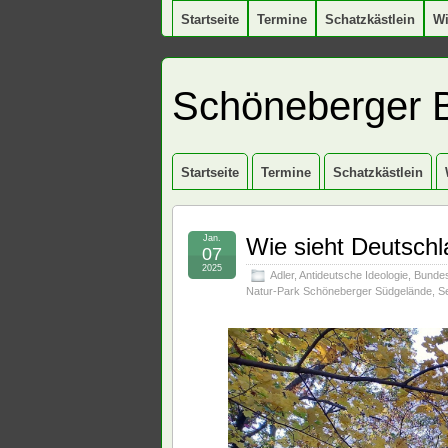
Startseite
Termine
Schatzkästlein
W
Schöneberger 
Startseite
Termine
Schatzkästlein
Jan.
Wie sieht Deutsch
07
2025
Adler
,
Antideutsche Ideologie
,
Bundes
Natur-Park Schöneberger Südgelände
,
S