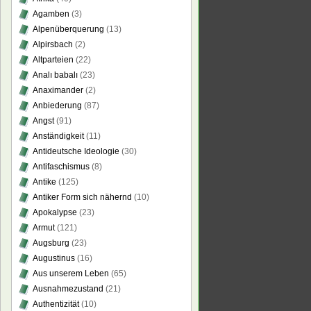
Agamben
(3)
Alpenüberquerung
(13)
Alpirsbach
(2)
Altparteien
(22)
Analı babalı
(23)
Anaximander
(2)
Anbiederung
(87)
Angst
(91)
Anständigkeit
(11)
Antideutsche Ideologie
(30)
Antifaschismus
(8)
Antike
(125)
Antiker Form sich nähernd
(10)
Apokalypse
(23)
Armut
(121)
Augsburg
(23)
Augustinus
(16)
Aus unserem Leben
(65)
Ausnahmezustand
(21)
Authentizität
(10)