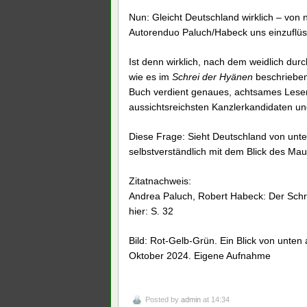
Nun: Gleicht Deutschland wirklich – von 
Autorenduo Paluch/Habeck uns einzuflüs
Ist denn wirklich, nach dem weidlich du
wie es im
Schrei der Hyänen
beschrieben 
Buch verdient genaues, achtsames Lesen,
aussichtsreichsten Kanzlerkandidaten und
Diese Frage: Sieht Deutschland von unte
selbstverständlich mit dem Blick des Mau
Zitatnachweis:
Andrea Paluch, Robert Habeck: Der Schre
hier: S. 32
Bild: Rot-Gelb-Grün. Ein Blick von unten
Oktober 2024. Eigene Aufnahme
Posted by
admin
at 14:34