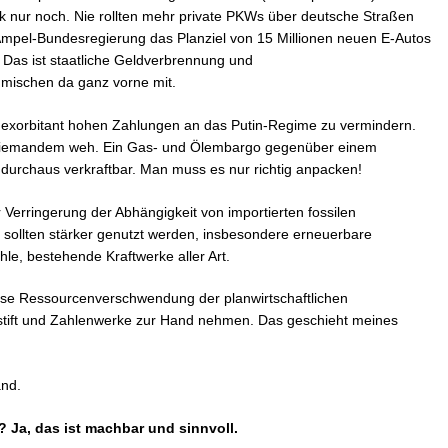
k nur noch. Nie rollten mehr private PKWs über deutsche Straßen
e Ampel-Bundesregierung das Planziel von 15 Millionen neuen E-Autos
. Das ist staatliche Geldverbrennung und
mischen da ganz vorne mit.
e exorbitant hohen Zahlungen an das Putin-Regime zu vermindern.
ut niemandem weh. Ein Gas- und Ölembargo gegenüber einem
 durchaus verkraftbar. Man muss es nur richtig anpacken!
er Verringerung der Abhängigkeit von importierten fossilen
 sollten stärker genutzt werden, insbesondere erneuerbare
le, bestehende Kraftwerke aller Art.
nnlose Ressourcenverschwendung der planwirtschaftlichen
tift und Zahlenwerke zur Hand nehmen. Das geschieht meines
and.
? Ja, das ist machbar und sinnvoll.