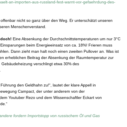
haelt-an-importen-aus-russland-fest-warnt-vor-gefaehrdung-des-
n offenbar nicht so ganz über den Weg. Er unterschätzt unseren
unseren Menschenverstand.
 doch!
Eine Absenkung der Durchschnittstemperaturen um nur 3°C
e Einsparungen beim Energieeinsatz von ca. 18%! Frieren muss
hlen. Dann zieht man halt noch einen zweiten Pullover an. Was ist
n erheblichen Beitrag der Absenkung der Raumtemperatur zur
e Gebäudeheizung verschlingt etwa 30% des
.
Führung den Geldhahn zu!“, lautet der klare Appell in
rbewegung Campact, der unter anderem von der
, dem Youtuber Rezo und dem Wissenschaftler Eckart von
de.“
andere fordern Importstopp von russischem Öl und Gas