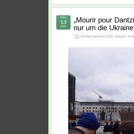
März
„Mourir pour Dantz
13
nur um die Ukraine
2022
Bundestagswahl 2025
,
Habeck
,
Krie