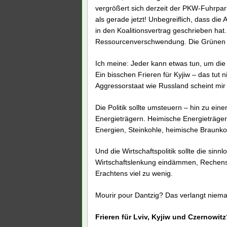
vergrößert sich derzeit der PKW-Fuhrpar
als gerade jetzt! Unbegreiflich, dass di
in den Koalitionsvertrag geschrieben hat
Ressourcenverschwendung. Die Grünen 
Ich meine: Jeder kann etwas tun, um di
Ein bisschen Frieren für Kyjiw – das t
Aggressorstaat wie Russland scheint mir
Die Politik sollte umsteuern – hin zu ein
Energieträgern. Heimische Energieträger
Energien, Steinkohle, heimische Braunkoh
Und die Wirtschaftspolitik sollte die si
Wirtschaftslenkung eindämmen, Rechens
Erachtens viel zu wenig.
Mourir pour Dantzig? Das verlangt niem
Frieren für Lviv, Kyjiw und Czernowitz