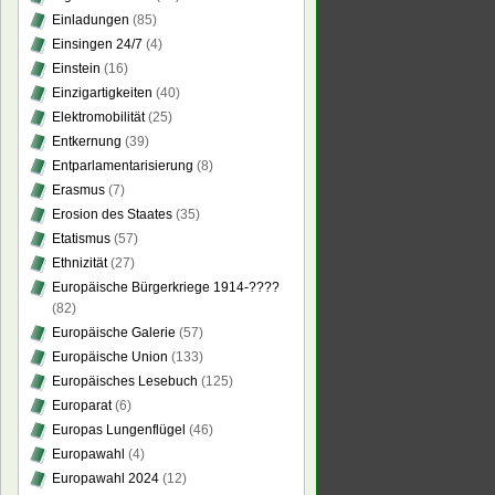
Einladungen
(85)
Einsingen 24/7
(4)
Einstein
(16)
Einzigartigkeiten
(40)
Elektromobilität
(25)
Entkernung
(39)
Entparlamentarisierung
(8)
Erasmus
(7)
Erosion des Staates
(35)
Etatismus
(57)
Ethnizität
(27)
Europäische Bürgerkriege 1914-????
(82)
Europäische Galerie
(57)
Europäische Union
(133)
Europäisches Lesebuch
(125)
Europarat
(6)
Europas Lungenflügel
(46)
Europawahl
(4)
Europawahl 2024
(12)