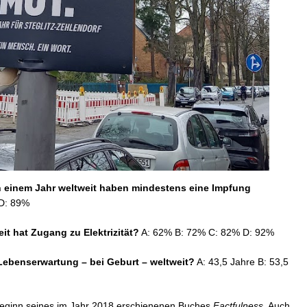
on einem Jahr weltweit haben mindestens eine Impfung
D: 89%
it hat Zugang zu Elektrizität?
A: 62% B: 72% C: 82% D: 92%
 Lebenserwartung – bei Geburt – weltweit?
A: 43,5 Jahre B: 53,5
 Beginn seines im Jahr 2018 erschienenen Buches
Factfulness.
Auch