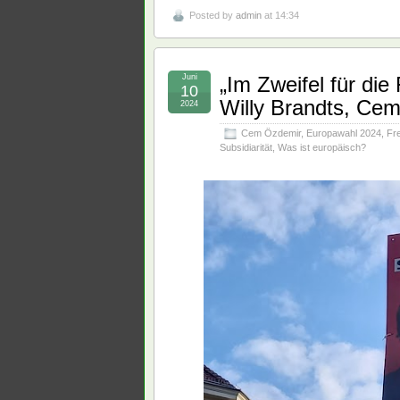
Posted by
admin
at 14:34
Juni
„Im Zweifel für die
10
Willy Brandts, Cem
2024
Cem Özdemir
,
Europawahl 2024
,
Fre
Subsidiarität
,
Was ist europäisch?