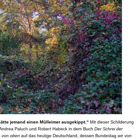
hätte jemand einen Mülleimer ausgekippt.“
Mit dieser Schilderung
n Andrea Paluch und Robert Habeck in dem Buch
Der Schrei der
k
von oben
auf das heutige Deutschland, dessen Bundestag
wir von