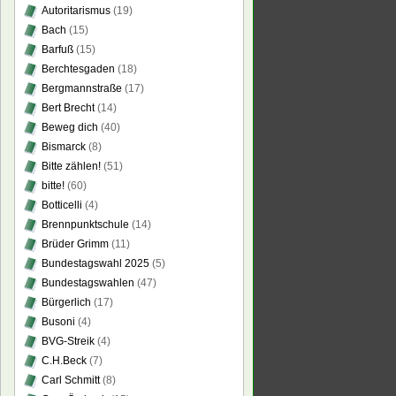
Autoritarismus
(19)
Bach
(15)
Barfuß
(15)
Berchtesgaden
(18)
Bergmannstraße
(17)
Bert Brecht
(14)
Beweg dich
(40)
Bismarck
(8)
Bitte zählen!
(51)
bitte!
(60)
Botticelli
(4)
Brennpunktschule
(14)
Brüder Grimm
(11)
Bundestagswahl 2025
(5)
Bundestagswahlen
(47)
Bürgerlich
(17)
Busoni
(4)
BVG-Streik
(4)
C.H.Beck
(7)
Carl Schmitt
(8)