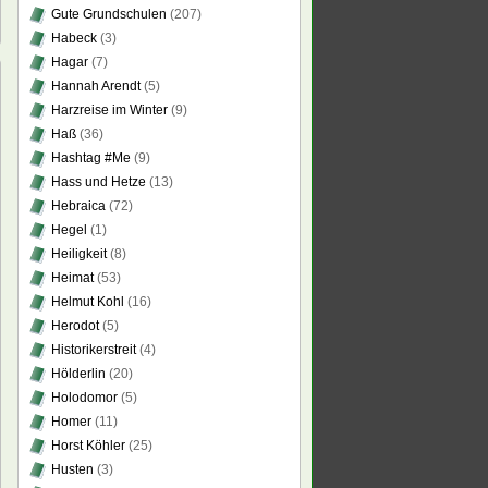
Gute Grundschulen
(207)
Habeck
(3)
Hagar
(7)
Hannah Arendt
(5)
Harzreise im Winter
(9)
Haß
(36)
Hashtag #Me
(9)
Hass und Hetze
(13)
el
Hebraica
(72)
Hegel
(1)
eit“
Heiligkeit
(8)
Heimat
(53)
päische
Helmut Kohl
(16)
deinsicht
Herodot
(5)
Historikerstreit
(4)
ts,
Hölderlin
(20)
mirs
Holodomor
(5)
Homer
(11)
a
ccinis
Horst Köhler
(25)
Husten
(3)