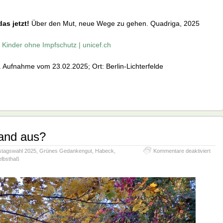
as jetzt!
Über den Mut, neue Wege zu gehen. Quadriga, 2025
 Kinder ohne Impfschutz | unicef.ch
 Aufnahme vom 23.02.2025; Ort: Berlin-Lichterfelde
land aus?
für
tagswahl 2025
,
Grünes Gedankengut
,
Habeck
,
Kommentare deaktiviert
Wie
elbsthaß
sieht
Deut
aus?