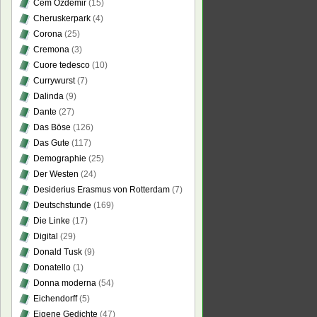
Cem Özdemir
(15)
Cheruskerpark
(4)
Corona
(25)
Cremona
(3)
Cuore tedesco
(10)
Currywurst
(7)
Dalinda
(9)
Dante
(27)
Das Böse
(126)
Das Gute
(117)
Demographie
(25)
Der Westen
(24)
Desiderius Erasmus von Rotterdam
(7)
Deutschstunde
(169)
Die Linke
(17)
Digital
(29)
Donald Tusk
(9)
Donatello
(1)
Donna moderna
(54)
Eichendorff
(5)
Eigene Gedichte
(47)