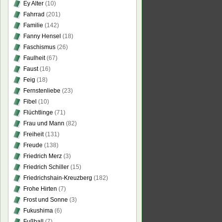
Ey Alter
(10)
Fahrrad
(201)
Familie
(142)
Fanny Hensel
(18)
Faschismus
(26)
Faulheit
(67)
Faust
(16)
Feig
(18)
Fernstenliebe
(23)
Fibel
(10)
Flüchtlinge
(71)
Frau und Mann
(82)
Freiheit
(131)
Freude
(138)
Friedrich Merz
(3)
Friedrich Schiller
(15)
Friedrichshain-Kreuzberg
(182)
Frohe Hirten
(7)
Frost und Sonne
(3)
Fukushima
(6)
Fußball
(7)