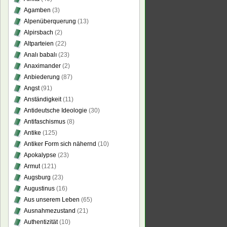
Agamben
(3)
Alpenüberquerung
(13)
Alpirsbach
(2)
Altparteien
(22)
Analı babalı
(23)
Anaximander
(2)
Anbiederung
(87)
Angst
(91)
Anständigkeit
(11)
Antideutsche Ideologie
(30)
Antifaschismus
(8)
Antike
(125)
Antiker Form sich nähernd
(10)
Apokalypse
(23)
Armut
(121)
Augsburg
(23)
Augustinus
(16)
Aus unserem Leben
(65)
Ausnahmezustand
(21)
Authentizität
(10)