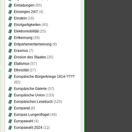
Einladungen
(85)
Einsingen 24/7
(4)
Einstein
(16)
Einzigartigkeiten
(40)
Elektromobilität
(25)
Entkernung
(39)
Entparlamentarisierung
(8)
Erasmus
(7)
Erosion des Staates
(35)
Etatismus
(57)
Ethnizität
(27)
Europäische Bürgerkriege 1914-????
(82)
Europäische Galerie
(57)
Europäische Union
(133)
Europäisches Lesebuch
(125)
schland
Europarat
(6)
Europas Lungenflügel
(46)
Europawahl
(4)
Europawahl 2024
(12)