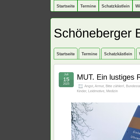
Startseite
Termine
Schatzkästlein
W
Schöneberger 
Startseite
Termine
Schatzkästlein
Juli
MUT. Ein lustiges 
15
2025
Angst
,
Armut
,
Bitte zählen!
,
Bundest
Kinder
,
Leidmotive
,
Medizin