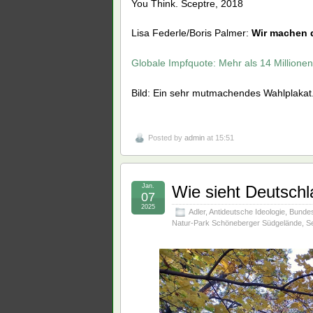
You Think. Sceptre, 2018
Lisa Federle/Boris Palmer:
Wir machen d
Globale Impfquote: Mehr als 14 Millionen
Bild: Ein sehr mutmachendes Wahlplakat.
Posted by
admin
at 15:51
Jan.
Wie sieht Deutsch
07
2025
Adler
,
Antideutsche Ideologie
,
Bundes
Natur-Park Schöneberger Südgelände
,
S