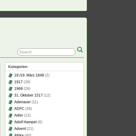
Kategorien
18./19. März 1848
(2)
1917
(39)
1968
(29)
31. Oktober 1517
(12)
ges
Adenauer
(11)
piel
ADFC
(39)
ten
Adler
(12)
men
Adolf Hampel
(8)
Advent
(21)
Afrika
(40)