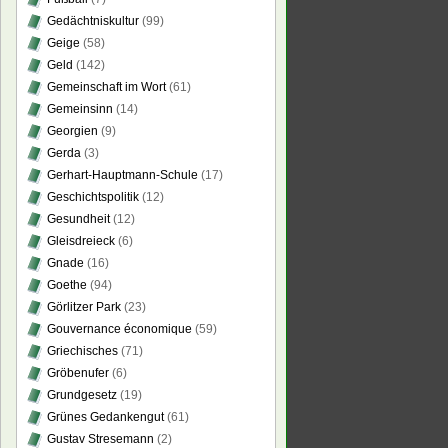
Gedächtniskultur
(99)
Geige
(58)
Geld
(142)
Gemeinschaft im Wort
(61)
Gemeinsinn
(14)
Georgien
(9)
Gerda
(3)
Gerhart-Hauptmann-Schule
(17)
Geschichtspolitik
(12)
Gesundheit
(12)
Gleisdreieck
(6)
Gnade
(16)
Goethe
(94)
Görlitzer Park
(23)
Gouvernance économique
(59)
Griechisches
(71)
Gröbenufer
(6)
Grundgesetz
(19)
Grünes Gedankengut
(61)
Gustav Stresemann
(2)