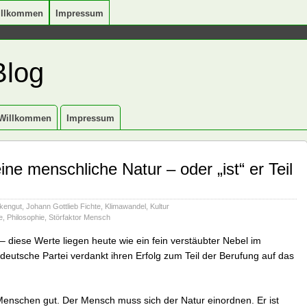
illkommen
Impressum
Blog
Willkommen
Impressum
ne menschliche Natur – oder „ist“ er Teil
kengut
,
Johann Gottlieb Fichte
,
Klimawandel
,
Kultur
e
,
Philosophie
,
Störfaktor Mensch
 diese Werte liegen heute wie ein fein verstäubter Nebel im
deutsche Partei verdankt ihren Erfolg zum Teil der Berufung auf das
Menschen gut. Der Mensch muss sich der Natur einordnen. Er ist