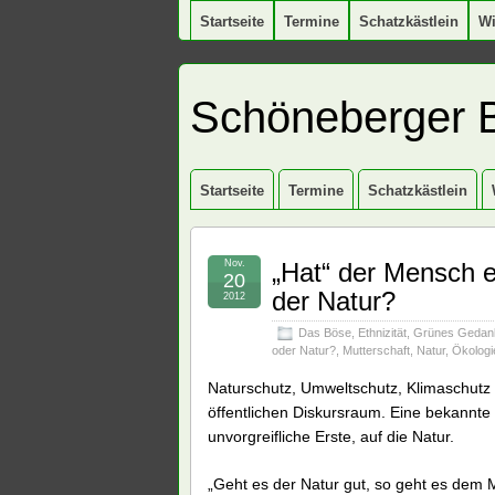
Startseite
Termine
Schatzkästlein
W
Schöneberger 
Startseite
Termine
Schatzkästlein
Nov.
„Hat“ der Mensch ei
20
der Natur?
2012
Das Böse
,
Ethnizität
,
Grünes Gedan
oder Natur?
,
Mutterschaft
,
Natur
,
Ökologi
Naturschutz, Umweltschutz, Klimaschutz –
öffentlichen Diskursraum. Eine bekannte 
unvorgreifliche Erste, auf die Natur.
„Geht es der Natur gut, so geht es dem 