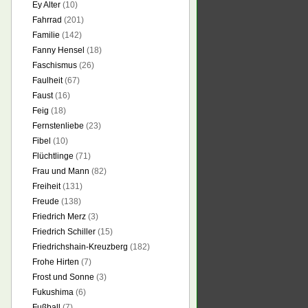
Ey Alter
(10)
Fahrrad
(201)
Familie
(142)
Fanny Hensel
(18)
Faschismus
(26)
Faulheit
(67)
Faust
(16)
Feig
(18)
Fernstenliebe
(23)
Fibel
(10)
Flüchtlinge
(71)
Frau und Mann
(82)
Freiheit
(131)
Freude
(138)
Friedrich Merz
(3)
Friedrich Schiller
(15)
Friedrichshain-Kreuzberg
(182)
Frohe Hirten
(7)
Frost und Sonne
(3)
Fukushima
(6)
Fußball
(7)