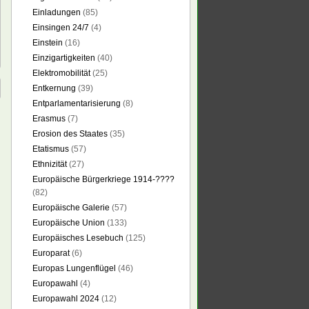
Einladungen
(85)
Einsingen 24/7
(4)
Einstein
(16)
Einzigartigkeiten
(40)
Elektromobilität
(25)
Entkernung
(39)
Entparlamentarisierung
(8)
Erasmus
(7)
Erosion des Staates
(35)
Etatismus
(57)
Ethnizität
(27)
Europäische Bürgerkriege 1914-????
(82)
Europäische Galerie
(57)
Europäische Union
(133)
Europäisches Lesebuch
(125)
Europarat
(6)
Europas Lungenflügel
(46)
Europawahl
(4)
Europawahl 2024
(12)