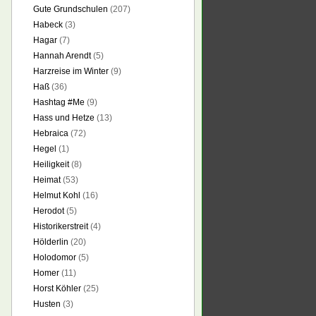
Gute Grundschulen
(207)
Habeck
(3)
Hagar
(7)
Hannah Arendt
(5)
Harzreise im Winter
(9)
Haß
(36)
Hashtag #Me
(9)
Hass und Hetze
(13)
Hebraica
(72)
Hegel
(1)
Heiligkeit
(8)
Heimat
(53)
Helmut Kohl
(16)
Herodot
(5)
Historikerstreit
(4)
Hölderlin
(20)
Holodomor
(5)
Homer
(11)
Horst Köhler
(25)
Husten
(3)