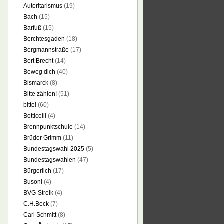
Autoritarismus
(19)
Bach
(15)
Barfuß
(15)
Berchtesgaden
(18)
Bergmannstraße
(17)
Bert Brecht
(14)
Beweg dich
(40)
Bismarck
(8)
Bitte zählen!
(51)
bitte!
(60)
Botticelli
(4)
Brennpunktschule
(14)
Brüder Grimm
(11)
Bundestagswahl 2025
(5)
Bundestagswahlen
(47)
Bürgerlich
(17)
Busoni
(4)
BVG-Streik
(4)
C.H.Beck
(7)
Carl Schmitt
(8)