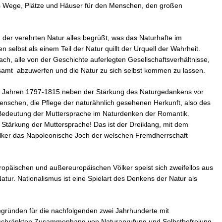
ls Wege, Plätze und Häuser für den Menschen, den großen
 der verehrten Natur alles begrüßt, was das Naturhafte im
selbst als einem Teil der Natur quillt der Urquell der Wahrheit.
, alle von der Geschichte auferlegten Gesellschaftsverhältnisse,
samt abzuwerfen und die Natur zu sich selbst kommen zu lassen.
 den Jahren 1797-1815 neben der Stärkung des Naturgedankens vor
enschen, die Pflege der naturähnlich gesehenen Herkunft, also des
Bedeutung der Muttersprache im Naturdenken der Romantik.
 Stärkung der Muttersprache! Das ist der Dreiklang, mit dem
lker das Napoleonische Joch der welschen Fremdherrschaft
opäischen und außereuropäischen Völker speist sich zweifellos aus
atur. Nationalismus ist eine Spielart des Denkens der Natur als
gründen für die nachfolgenden zwei Jahrhunderte mit
verschränkten Zusammenhang von Naturanrufung und Selbstbefreiung