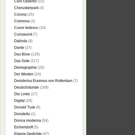
Cem Özdemir
(15)
Cheruskerpark
(4)
Corona
(25)
Cremona
(3)
Cuore tedesco
(10)
Currywurst
(7)
Dalinda
(9)
Dante
(27)
Das Böse
(126)
Das Gute
(117)
Demographie
(25)
Der Westen
(24)
Desiderius Erasmus von Rotterdam
(7)
Deutschstunde
(169)
Die Linke
(17)
Digital
(29)
Donald Tusk
(9)
Donatello
(1)
Donna moderna
(54)
Eichendorff
(5)
schiedenheit+zwischen+den+Deutschen+und+den+%C3%BCbrigen+V%C3%
Eigene Gedichte
(47)