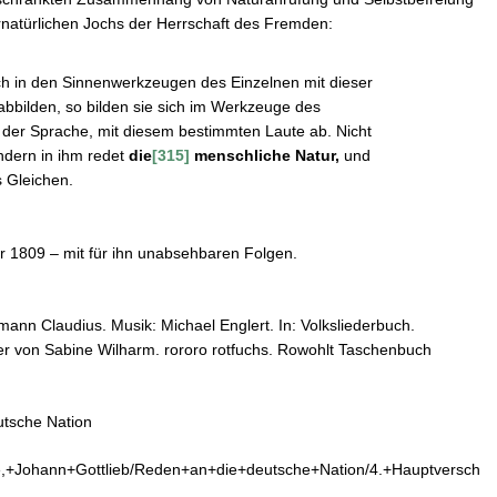
atürlichen Jochs der Herrschaft des Fremden:
h in den Sinnenwerkzeugen des Einzelnen mit dieser
abbilden, so bilden sie sich im Werkzeuge des
n der Sprache, mit diesem bestimmten Laute ab. Nicht
ndern in ihm redet
die
[315]
menschliche Natur,
und
s Gleichen.
hr 1809 – mit für ihn unabsehbaren Folgen.
Hermann Claudius. Musik: Michael Englert. In: Volksliederbuch.
er von Sabine Wilharm. rororo rotfuchs. Rowohlt Taschenbuch
utsche Nation
chte,+Johann+Gottlieb/Reden+an+die+deutsche+Nation/4.+Hauptver