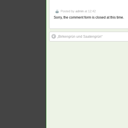
Posted by
admin
at 12:42
Sorry, the comment form is closed at this time.
„Birkengrün und Saatengrün“