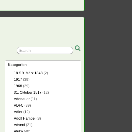
Kategorien
18./19. März 1848
(2)
1917
(39)
1968
(29)
31. Oktober 1517
(12)
Adenauer
(11)
ADFC
(39)
Adler
(12)
Adolf Hampel
(8)
Advent
(21)
Afrika
(40)