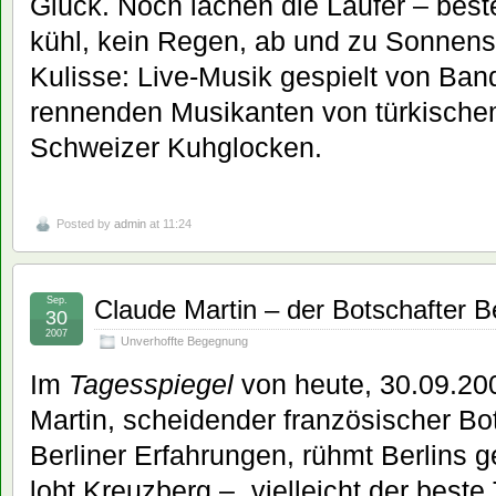
Glück. Noch lachen die Läufer – bes
kühl, kein Regen, ab und zu Sonnens
Kulisse: Live-Musik gespielt von Ba
rennenden Musikanten von türkische
Schweizer Kuhglocken.
Posted by
admin
at 11:24
Sep.
Claude Martin – der Botschafter Be
30
2007
Unverhoffte Begegnung
Im
Tagesspiegel
von heute, 30.09.20
Martin, scheidender französischer Bo
Berliner Erfahrungen, rühmt Berlins 
lobt Kreuzberg – „vielleicht der beste