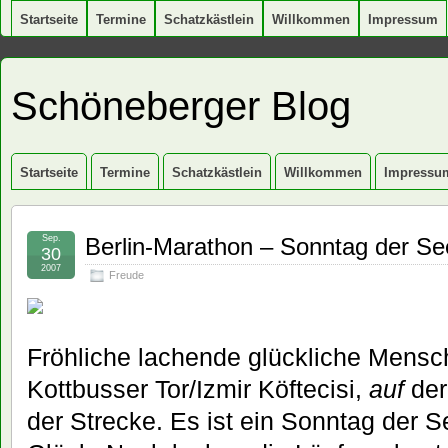
Startseite
Termine
Schatzkästlein
Willkommen
Impressum
Schöneberger Blog
Startseite
Termine
Schatzkästlein
Willkommen
Impressu
Sep.
Berlin-Marathon – Sonntag der Se
30
2007
Freude
Fröhliche lachende glückliche Mensc
Kottbusser Tor/Izmir Köftecisi,
auf
der
der Strecke. Es ist ein Sonntag der S