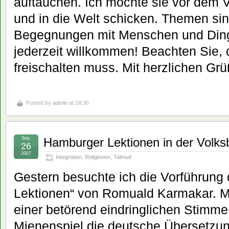
auftauchen. Ich möchte sie vor dem
und in die Welt schicken. Themen sind
Begegnungen mit Menschen und Dinge
jederzeit willkommen! Beachten Sie, d
freischalten muss. Mit herzlichen G
Posted by
admin
at 18:36
Sep.
Hamburger Lektionen in der Volk
26
2007
Integration
,
Religionen
,
Talmud
Gestern besuchte ich die Vorführung
Lektionen“ von Romuald Karmakar. Ma
einer betörend eindringlichen Stim
Mienenspiel die deutsche Übersetzun