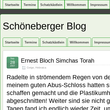
Startseite
Termine
Schatzkästlein
Willkommen
Impressum
Schöneberger Blog
Startseite
Termine
Schatzkästlein
Willkommen
Impressu
Sep.
Ernest Bloch Simchas Torah
28
2007
Geige
,
Hebraica
Radelte in strömendem Regen von de
meinem guten Abus-Schloss hatten si
schaffen gemacht und die Plastikumh
abgeschnitten! Weiter sind sie nich
Tagen fand ich endlich wieder Zeit, u