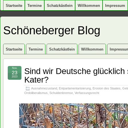
Startseite
Termine
Schatzkästlein
Willkommen
Impressum
Schöneberger Blog
Startseite
Termine
Schatzkästlein
Willkommen
Impressu
Sind wir Deutsche glücklic
Nov.
23
Kater?
2023
Ausnahmezustand
,
Entparlamentarisierung
,
Erosion des Staates
,
Gel
Ordoliberalismus
,
Schuldenbremse
,
Verfassungsrecht