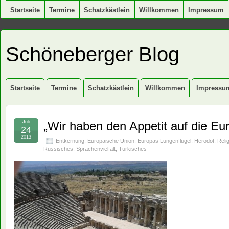
Startseite
Termine
Schatzkästlein
Willkommen
Impressum
Schöneberger Blog
Startseite
Termine
Schatzkästlein
Willkommen
Impressu
Juli
„Wir haben den Appetit auf die Eu
24
2013
Entkernung
,
Europäische Union
,
Europas Lungenflügel
,
Herodot
,
Reli
Russisches
,
Sprachenvielfalt
,
Türkisches