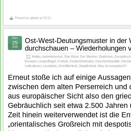
Posted by
admin
at 20:13
März
Ost-West-Deutungsmuster in der 
25
durchschauen – Wiederholungen 
2008
Antike
,
Autoritarismus
,
Das Böse
,
Der Westen
,
Etatismus
,
Europäisc
Europas Lungenflügel
,
Freiheit
,
Gedächtniskultur
,
Geschichtspolitik
,
Herod
Leitkulturen
,
Leviathan
,
Schriftlichkeit
,
Staatlichkeit
,
Was ist europäisch?
Erneut stoße ich auf einige Aussag
zwischen dem alten Perserreich und 
aus europäischer Sicht also den grie
Gebräuchlich seit etwa 2.500 Jahren 
Zeit hinein weiterverwendet ist die E
„orientalisches Großreich mit despotis