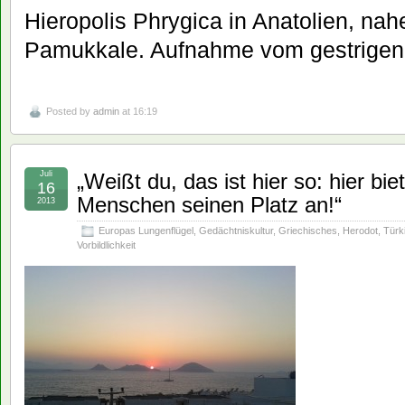
Hieropolis Phrygica in Anatolien, na
Pamukkale. Aufnahme vom gestrigen
Posted by
admin
at 16:19
Juli
„Weißt du, das ist hier so: hier bi
16
Menschen seinen Platz an!“
2013
Europas Lungenflügel
,
Gedächtniskultur
,
Griechisches
,
Herodot
,
Türk
Vorbildlichkeit