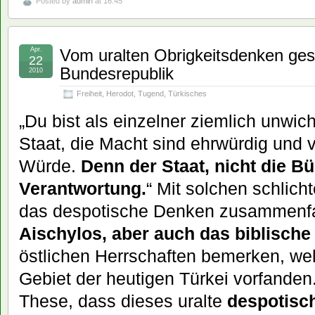
Posted by
admin
at 16:45
Apr.
Vom uralten Obrigkeitsdenken gest
22
Bundesrepublik
2010
Freiheit
,
Herodot
,
Tugend
,
Türkisches
„Du bist als einzelner ziemlich unwich
Staat, die Macht sind ehrwürdig und v
Würde.
Denn der Staat, nicht die Bür
Verantwortung.
“ Mit solchen schlic
das despotische Denken zusammenf
Aischylos, aber auch das biblische
östlichen Herrschaften bemerken, we
Gebiet der heutigen Türkei vorfanden.
These, dass dieses uralte
despotisc