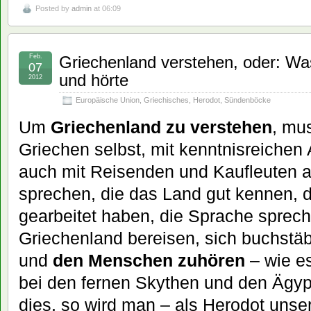
Posted by
admin
at 06:09
Feb.
Griechenland verstehen, oder: Wa
07
und hörte
2012
Europäische Union
,
Griechisches
,
Herodot
,
Sündenböcke
Um
Griechenland zu verstehen
, mu
Griechen selbst, mit kenntnisreichen
auch mit Reisenden und Kaufleuten 
sprechen, die das Land gut kennen, d
gearbeitet haben, die Sprache spre
Griechenland bereisen, sich buchstäb
und
den Menschen zuhören
– wie e
bei den fernen Skythen und den Ägyp
dies, so wird man – als Herodot unse