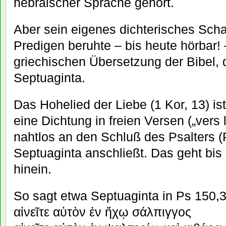
hebräischer Sprache gehört.
Aber sein eigenes dichterisches Scha
Predigen beruhte – bis heute hörbar! 
griechischen Übersetzung der Bibel,
Septuaginta.
Das Hohelied der Liebe (1 Kor, 13) is
eine Dichtung in freien Versen („vers l
nahtlos an den Schluß des Psalters (
Septuaginta anschließt. Das geht bi
hinein.
So sagt etwa Septuaginta in Ps 150,3
αἰνεῖτε αὐτὸν ἐν ἤχῳ σάλπιγγος