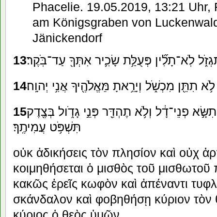
Phacelie. 19.05.2019, 13:21 Uhr, 
am Königsgraben von Luckenwal
Jänickendorf
13
זֹ֑ל לֹֽא־תָלִ֞ין פְּעֻלַּ֥ת שָׂכִ֛יר אִתְּךָ֖ עַד־בֹּֽקֶר׃
14
לֹ֥א תִתֵּ֖ן מִכְשֹׁ֑ל וְיָרֵ֥אתָ מֵּאֱלֹהֶ֖יךָ אֲנִ֥י יְהוָֽה׃
15
ִשָּׂ֣א פְנֵי־דָ֔ל וְלֹ֥א תֶהְדַּ֖ר פְּנֵ֣י גָדֹ֑ול בְּצֶ֖דֶק
תִּשְׁפֹּ֥ט עֲמִיתֶֽךָ׃
οὐκ ἀδικήσεις τὸν πλησίον καὶ οὐχ ἁρ
κοιμηθήσεται ὁ μισθὸς τοῦ μισθωτοῦ 
κακῶς ἐρεῖς κωφὸν καὶ ἀπέναντι τυφ
σκάνδαλον καὶ φοβηθήσῃ κύριον τὸν θ
κύριος ὁ θεὸς ὑμῶν.