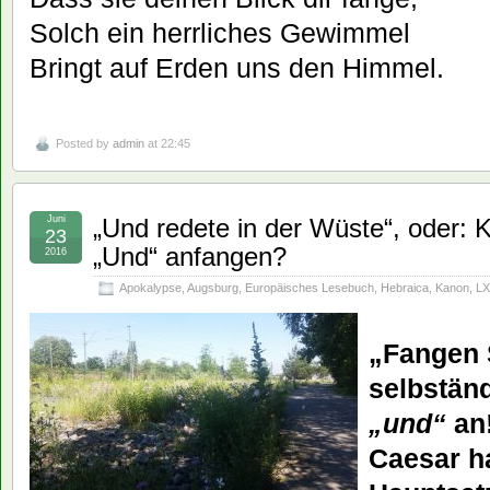
Solch ein herrliches Gewimmel
Bringt auf Erden uns den Himmel.
Posted by
admin
at 22:45
Juni
„Und redete in der Wüste“, oder: 
23
„Und“ anfangen?
2016
Apokalypse
,
Augsburg
,
Europäisches Lesebuch
,
Hebraica
,
Kanon
,
L
„Fangen 
selbstän
„und“
an!
Caesar h