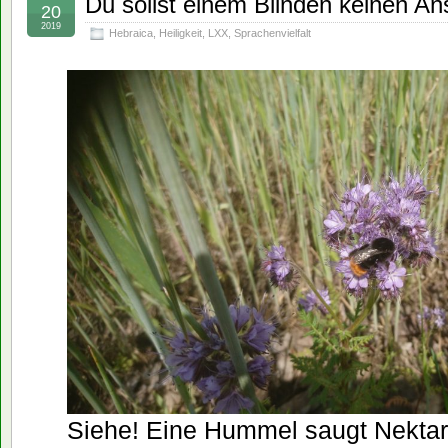
Du sollst einem Blinden keinen An
20
2019
Hebraica
,
Heiligkeit
,
LXX
,
Sprachenvielfalt
Siehe! Eine Hummel saugt Nektar 