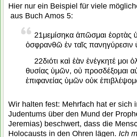
Hier nur ein Beispiel für viele mögl
aus Buch Amos 5:
21
μεμίσηκα ἀπῶσμαι ἑορτὰς ὑ
ὀσφρανθῶ ἐν ταῖς πανηγύρεσιν 
22
διότι καὶ ἐὰν ἐνέγκητέ μοι 
θυσίας ὑμῶν, οὐ προσδέξομαι αὐ
ἐπιφανείας ὑμῶν οὐκ ἐπιβλέψομα
Wir halten fest: Mehrfach hat er sich 
Judentums über den Mund der Proph
Jeremias) beschwert, dass die Mensc
Holocausts in den Ohren lägen.
Ich 