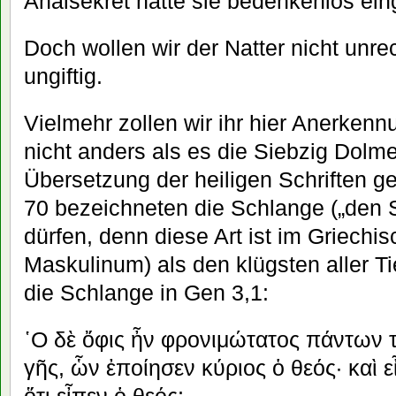
Analsekret hätte sie bedenkenlos ein
Doch wollen wir der Natter nicht unrec
ungiftig.
Vielmehr zollen wir ihr hier Anerke
nicht anders als es die Siebzig Dolme
Übersetzung der heiligen Schriften ge
70 bezeichneten die Schlange („den 
dürfen, denn diese Art ist im Griechi
Maskulinum) als den klügsten aller Ti
die Schlange in Gen 3,1:
῾Ο δὲ ὄφις ἦν φρονιμώτατος πάντων 
γῆς, ὧν ἐποίησεν κύριος ὁ θεός· καὶ εἶ
ὅτι εἶπεν ὁ θεός;