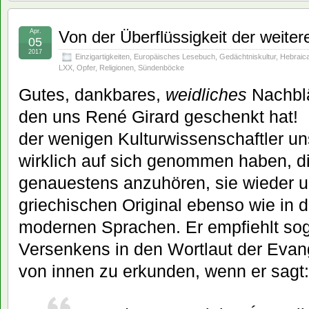
Apr.
Von der Überflüssigkeit der weiter
05
2017
Einzigartigkeiten
,
Europäisches Lesebuch
,
Gedächtniskultur
,
Hebraic
LXX
,
Opfer
,
Religionen
,
Sündenböcke
Gutes, dankbares,
weidliches
Nachblä
den uns René Girard geschenkt hat! D
der wenigen Kulturwissenschaftler un
wirklich auf sich genommen haben, d
genauestens anzuhören, sie wieder u
griechischen Original ebenso wie in
modernen Sprachen. Er empfiehlt soga
Versenkens in den Wortlaut der Eva
von innen zu erkunden, wenn er sagt: