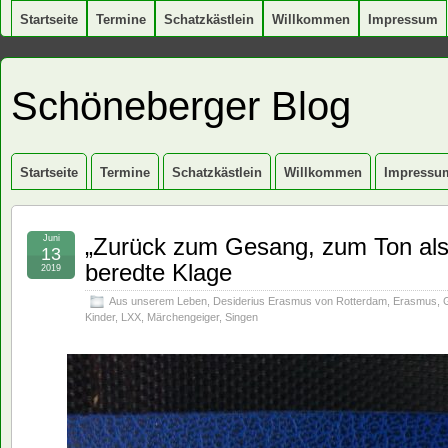
Startseite
Termine
Schatzkästlein
Willkommen
Impressum
Schöneberger Blog
Startseite
Termine
Schatzkästlein
Willkommen
Impressu
Juni
„Zurück zum Gesang, zum Ton als
13
beredte Klage
2019
Aus unserem Leben
,
Desiderius Erasmus von Rotterdam
,
Erasmus
,
Kinder
,
LXX
,
Märchengeiger
,
Singen