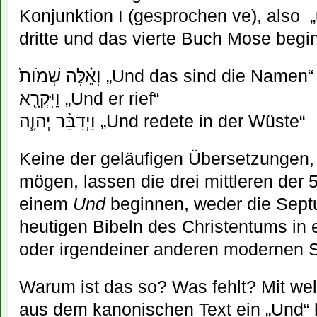
Konjunktion
ו
(gesprochen ve), also „
dritte und das vierte Buch Mose begi
וְאֵ֗לֶּה שְׁמֹות֙
„Und das sind die Namen“
וַיִּקְרָ֖א
„Und er rief“
וַיְדַבֵּ֨ר יְהוָ֧ה
„Und redete in der Wüste“
Keine der geläufigen Übersetzungen,
mögen, lassen die drei mittleren der 
einem
Und
beginnen, weder die Sept
heutigen Bibeln des Christentums in e
oder irgendeiner anderen modernen 
Warum ist das so? Was fehlt? Mit we
aus dem kanonischen Text ein „Und