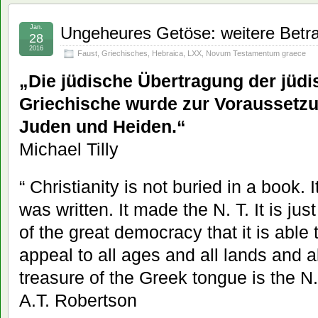
Jan.
Ungeheures Getöse: weitere Betr
28
2016
Faust
,
Griechisches
,
Hebraica
,
LXX
,
Novum Testamentum graece
„Die jüdische Übertragung der jüdi
Griechische wurde zur Voraussetzu
Juden und Heiden.“
Michael Tilly
“ Christianity is not buried in a book. 
was written. It made the N. T. It is jus
of the great democracy that it is able
appeal to all ages and all lands and a
treasure of the Greek tongue is the N.
A.T. Robertson