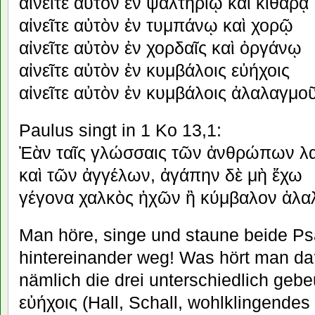
αἰνεῖτε αὐτὸν ἐν ψαλτηρίῳ καὶ κιθάρᾳ
αἰνεῖτε αὐτὸν ἐν τυμπάνῳ καὶ χορῷ
αἰνεῖτε αὐτὸν ἐν χορδαῖς καὶ ὀργάνῳ
αἰνεῖτε αὐτὸν ἐν κυμβάλοις εὐήχοις
αἰνεῖτε αὐτὸν ἐν κυμβάλοις ἀλαλαγμο
Paulus singt in 1 Ko 13,1:
Ἐὰν ταῖς γλώσσαις τῶν ἀνθρώπων λ
καὶ τῶν ἀγγέλων, ἀγάπην δὲ μὴ ἔχω
γέγονα χαλκὸς ἠχῶν ἢ κύμβαλον ἀλα
Man höre, singe und staune beide P
hintereinander weg! Was hört man da
nämlich die drei unterschiedlich ge
εὐήχοις (Hall, Schall, wohlklingende