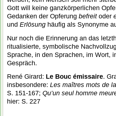
Gott will keine ganzkörperlichen Opf
Gedanken der Opferung
befreit
oder
und
Erlösung
häufig als Synonyme au
Nur noch die Erinnerung an das letzth
ritualisierte, symbolische Nachvollzug,
Sprache, in den Sprachen, im Wort, i
Gespräch.
René Girard:
Le Bouc émissaire
. Gr
insbesondere:
Les maîtres mots de l
S. 151-167;
Qu’un seul homme meur
hier: S. 227