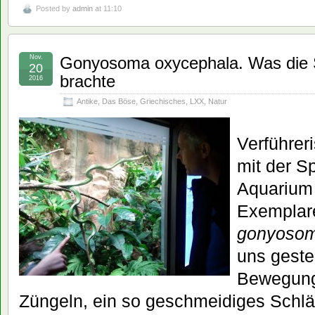
Posted by
admin
at 11:10
Nov.
Gonyosoma oxycephala. Was die 
20
brachte
2016
Antike
,
Das Böse
,
Griechisches
,
LXX
,
Natur
Verführe
mit der Sp
Aquarium 
Exemplare
gonyosom
uns geste
Bewegung
Züngeln, ein so geschmeidiges Schlä