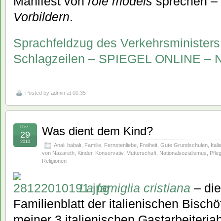
Manifest von
role models
sprechen – 
Vorbildern
.
Sprachfeldzug des Verkehrsministers
Schlagzeilen – SPIEGEL ONLINE – Na
Posted by
admin
at 00:35
Dez.
Was dient dem Kind?
29
2010
Analı babalı
,
Familie
,
Fernstenliebe
,
Freiheit
,
Gute Grundschulen
,
Ital
von Nazareth
,
Kinder
,
Konservativ
,
Mutterschaft
,
Nationalsozialismus
,
Pfle
Religionen
La famiglia cristiana
– di
Familienblatt der italienischen Bisch
meiner 3 italienischen Gastarbeiterj