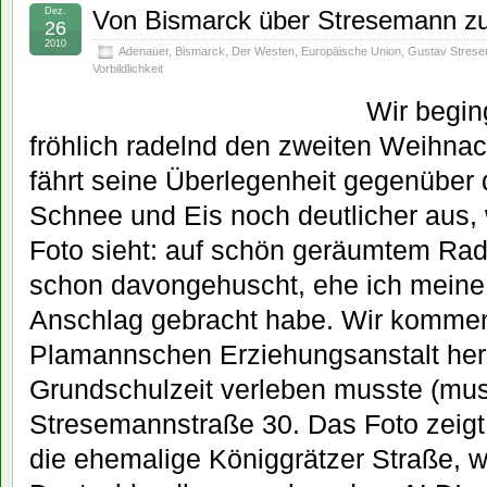
Dez.
Von Bismarck über Stresemann z
26
2010
Adenauer
,
Bismarck
,
Der Westen
,
Europäische Union
,
Gustav Stres
Vorbildlichkeit
Wir begin
fröhlich radelnd den zweiten Weihnac
fährt seine Überlegenheit gegenüber
Schnee und Eis noch deutlicher aus
Foto sieht: auf schön geräumtem Ra
schon davongehuscht, ehe ich mein
Anschlag gebracht habe. Wir kommen
Plamannschen Erziehungsanstalt her,
Grundschulzeit verleben musste (mus
Stresemannstraße 30. Das Foto zeigt
die ehemalige Königgrätzer Straße, w