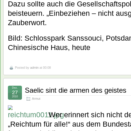
Dazu sollte auch die Gesellschaftspoli
beisteuern. „Einbeziehen – nicht ausg
Zauberwort.
Bild: Schlosspark Sanssouci, Potsdam
Chinesische Haus, heute
Posted by
admin
at 00:08
Dez.
Saelic sint die armen des geistes
27
2010
Armut
Wer erinnert sich nicht d
„Reichtum für alle!“ aus dem Bundes