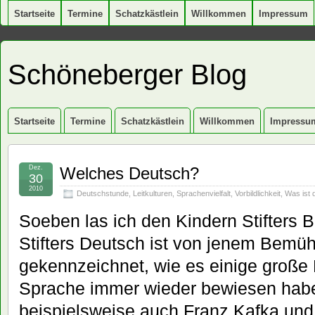
Startseite
Termine
Schatzkästlein
Willkommen
Impressum
Schöneberger Blog
Startseite
Termine
Schatzkästlein
Willkommen
Impressu
Dez.
Welches Deutsch?
30
2010
Deutschstunde
,
Leitkulturen
,
Sprachenvielfalt
,
Vorbildlichkeit
,
Was ist 
Soeben las ich den Kindern Stifters Be
Stifters Deutsch ist von jenem Bemü
gekennzeichnet, wie es einige große 
Sprache immer wieder bewiesen habe
beispielsweise auch Franz Kafka und