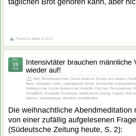
täglichen Brot gehören kann, aber ni
Posted by
admin
at 23:13
Dez.
Intensivtäter brauchen männliche V
26
wieder auf!
2010
bitte!
,
Brennpunktschule
,
Donna moderna
,
Erosion des Staates
,
Famil
Mann
,
Integration
,
Islam
,
Jugendgewalt
,
Kinder
,
Konservativ
,
Krippenbetre
Mobbing in der Schule
,
Mutterschaft
,
Neukölln
,
Paschas
,
Personalismus
,
R
Schulpflicht
,
Sozialadel
,
Sozialstaat
,
Süddeutsche Zeitung
,
Tugend
,
Überve
Vaterlos
,
Verantwortung
,
Verwöhnt
,
Vorbildlichkeit
Die weihnachtliche Abendmeditation
von einer zufällig aufgelesenen Frage
(Südeutsche Zeitung heute, S. 2):