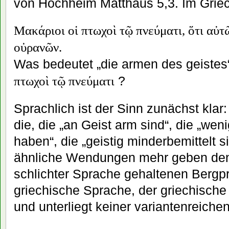
von Hochheim Matthäus 5,3. Im Griec
Μακάριοι
οἱ
πτωχοὶ
τῷ
πνεύματι,
ὅτι
αὐτ
οὐρανῶν.
Was bedeutet „die armen des geistes“
?
πτωχοὶ
τῷ
πνεύματι
Sprachlich ist der Sinn zunächst kla
die, die „an Geist arm sind“, die „wen
haben“, die „geistig minderbemittelt s
ähnliche Wendungen mehr geben den 
schlichter Sprache gehaltenen Bergpr
griechische Sprache, der griechische T
und unterliegt keiner variantenreiche