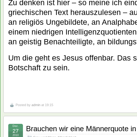
Zu denken ist hier – so meine ich ei
griechischen Text herauszulesen – au
an religiös Ungebildete, an Analpha
einem niedrigen Intelligenzquotienten
an geistig Benachteiligte, an bildung
Um die geht es Jesus offenbar. Das s
Botschaft zu sein.
Posted by
admin
at 19:15
Dez.
Brauchen wir eine Männerquote in
27
2010