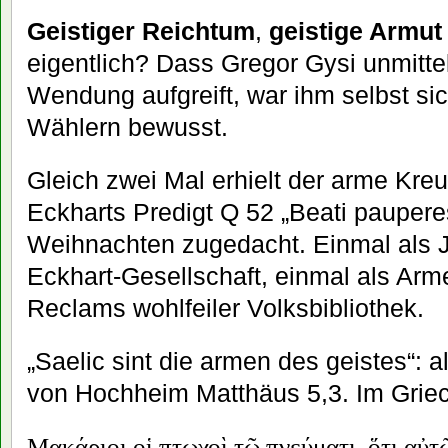
Geistiger Reichtum
,
geistige Armut
eigentlich? Dass Gregor Gysi unmittel
Wendung aufgreift, war ihm selbst sic
Wählern bewusst.
Gleich zwei Mal erhielt der arme Kre
Eckharts Predigt Q 52 „Beati pauperes
Weihnachten zugedacht. Einmal als J
Eckhart-Gesellschaft, einmal als Ar
Reclams wohlfeiler Volksbibliothek.
„Saelic sint die armen des geistes“: a
von Hochheim Matthäus 5,3. Im Griec
Μακάριοι
οἱ
πτωχοὶ
τῷ
πνεύματι,
ὅτι
αὐτ