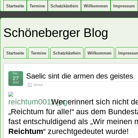
Startseite
Termine
Schatzkästlein
Willkommen
Impressum
Schöneberger Blog
Startseite
Termine
Schatzkästlein
Willkommen
Impressu
Dez.
Saelic sint die armen des geistes
27
2010
Armut
Wer erinnert sich nicht d
„Reichtum für alle!“ aus dem Bundes
fast entschuldigend als „Wir meinen n
Reichtum
“ zurechtgedeutet wurde!