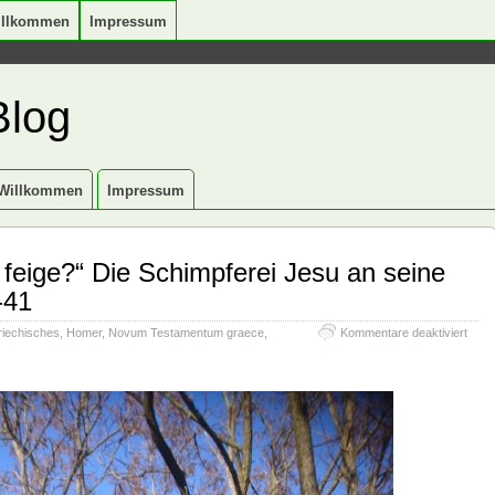
illkommen
Impressum
Blog
Willkommen
Impressum
 feige?“ Die Schimpferei Jesu an seine
-41
für
iechisches
,
Homer
,
Novum Testamentum graece
,
Kommentare deaktiviert
„War
seid
ihr
so
feige
Die
Schim
Jesu
an