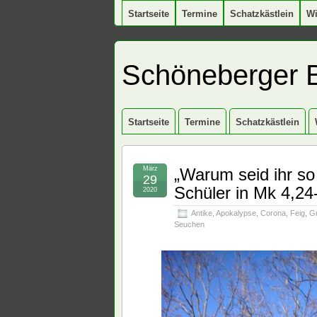
Startseite
Termine
Schatzkästlein
W
Schöneberger 
Startseite
Termine
Schatzkästlein
März
„Warum seid ihr so
29
Schüler in Mk 4,24
2020
Antike
,
Apokalypse
,
Corona
,
Feig
,
Gr
Seuchen