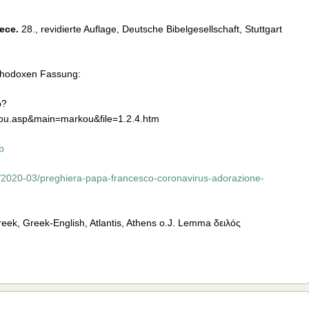
ece.
28., revidierte Auflage, Deutsche Bibelgesellschaft, Stuttgart
rthodoxen Fassung:
p?
ou.asp&main=markou&file=1.2.4.htm
p
s/2020-03/preghiera-papa-francesco-coronavirus-adorazione-
reek, Greek-English, Atlantis, Athens o.J. Lemma δειλός