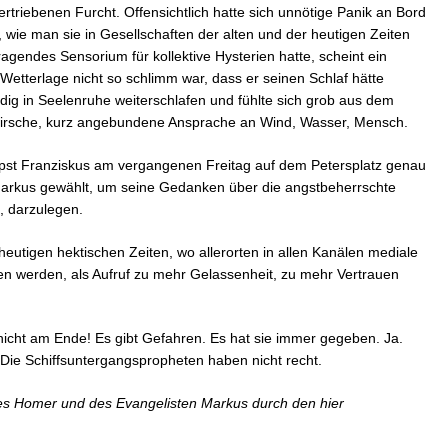
ertriebenen Furcht. Offensichtlich hatte sich unnötige Panik an Bord
, wie man sie in Gesellschaften der alten und der heutigen Zeiten
ragendes Sensorium für kollektive Hysterien hatte, scheint ein
Wetterlage nicht so schlimm war, dass er seinen Schlaf hätte
dig in Seelenruhe weiterschlafen und fühlte sich grob aus dem
wirsche, kurz angebundene Ansprache an Wind, Wasser, Mensch.
apst Franziskus am vergangenen Freitag auf dem Petersplatz genau
arkus gewählt, um seine Gedanken über die angstbeherrschte
t, darzulegen.
eutigen hektischen Zeiten, wo allerorten in allen Kanälen mediale
n werden, als Aufruf zu mehr Gelassenheit, zu mehr Vertrauen
 nicht am Ende! Es gibt Gefahren. Es hat sie immer gegeben. Ja.
Die Schiffsuntergangspropheten haben nicht recht.
s Homer und des Evangelisten Markus durch den hier