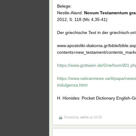
Belege:
Nestle-Aland.
Novum Testamentum gra
2012, S. 118 (Mc 4,35-41)
Der griechische Text in der griechisch-o
www.apostoliki-diakonia.gr/bible/bible.as
contents=new_testament/contents_mark
https://www.gottwein.de/Grie/hom/il01.ph
https://www.vaticannews.va/it/papa/new
indulgenza.html
H. Hionides: Pocket Dictionary English-G
Posted by
admin
at 15:33