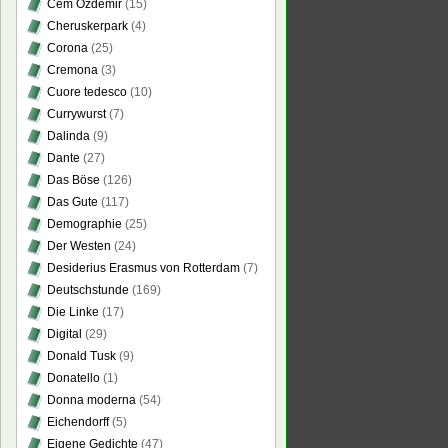
Cem Özdemir
(15)
Cheruskerpark
(4)
Corona
(25)
Cremona
(3)
Cuore tedesco
(10)
Currywurst
(7)
Dalinda
(9)
Dante
(27)
Das Böse
(126)
Das Gute
(117)
Demographie
(25)
Der Westen
(24)
Desiderius Erasmus von Rotterdam
(7)
Deutschstunde
(169)
Die Linke
(17)
Digital
(29)
Donald Tusk
(9)
Donatello
(1)
Donna moderna
(54)
Eichendorff
(5)
Eigene Gedichte
(47)