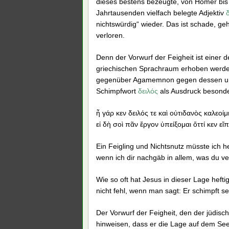
dieses bestens bezeugte, von Homer bis
Jahrtausenden vielfach belegte Adjektiv
nichtswürdig“ wieder. Das ist schade, g
verloren.
Denn der Vorwurf der Feigheit ist einer 
griechischen Sprachraum erhoben werden 
gegenüber Agamemnon gegen dessen unb
Schimpfwort
δειλός
als Ausdruck besonder
ἦ γάρ κεν δειλός τε καὶ οὐτιδανὸς καλεοί
εἰ δὴ σοὶ πᾶν ἔργον ὑπείξομαι ὅττί κεν εἴ
Ein Feigling und Nichtsnutz müsste ich h
wenn ich dir nachgäb in allem, was du ve
Wie so oft hat Jesus in dieser Lage heft
nicht fehl, wenn man sagt: Er schimpft s
Der Vorwurf der Feigheit, den der jüdis
hinweisen, dass er die Lage auf dem See