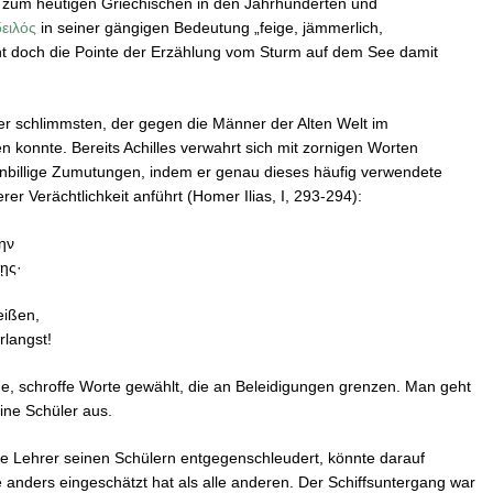
 zum heutigen Griechischen in den Jahrhunderten und
δειλός
in seiner gängigen Bedeutung „feige, jämmerlich,
eht doch die Pointe der Erzählung vom Sturm auf dem See damit
der schlimmsten, der gegen die Männer der Alten Welt im
konnte. Bereits Achilles verwahrt sich mit zornigen Worten
illige Zumutungen, indem er genau dieses häufig verwendete
er Verächtlichkeit anführt (Homer Ilias, I, 293-294):
μην
πῃς·
eißen,
rlangst!
ige, schroffe Worte gewählt, die an Beleidigungen grenzen. Man geht
eine Schüler aus.
che Lehrer seinen Schülern entgegenschleudert, könnte darauf
 anders eingeschätzt hat als alle anderen. Der Schiffsuntergang war