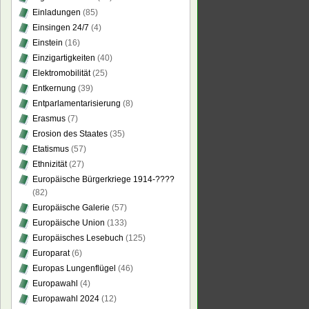
Einladungen
(85)
Einsingen 24/7
(4)
Einstein
(16)
Einzigartigkeiten
(40)
Elektromobilität
(25)
Entkernung
(39)
Entparlamentarisierung
(8)
Erasmus
(7)
Erosion des Staates
(35)
Etatismus
(57)
Ethnizität
(27)
Europäische Bürgerkriege 1914-????
(82)
Europäische Galerie
(57)
Europäische Union
(133)
Europäisches Lesebuch
(125)
Europarat
(6)
Europas Lungenflügel
(46)
Europawahl
(4)
Europawahl 2024
(12)