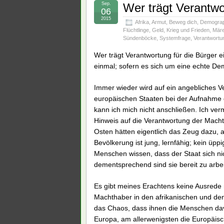
Sep.
Wer trägt Verantwo
06
2015
Afrika
,
Armut
,
Beweg dich
,
Demograp
Flüchtlinge
,
Geld
,
Krieg und Frieden
,
Mär
Sündenböcke
,
Systemfrage
,
Verantwortu
Wer trägt Verantwortung für die Bürger 
einmal; sofern es sich um eine echte Dem
Immer wieder wird auf ein angebliches Ve
europäischen Staaten bei der Aufnahme d
kann ich mich nicht anschließen. Ich ver
Hinweis auf die Verantwortung der Macht
Osten hätten eigentlich das Zeug dazu, 
Bevölkerung ist jung, lernfähig; kein üpp
Menschen wissen, dass der Staat sich ni
dementsprechend sind sie bereit zu arbei
Es gibt meines Erachtens keine Ausrede 
Machthaber in den afrikanischen und den
das Chaos, dass ihnen die Menschen davo
Europa, am allerwenigsten die Europäisc