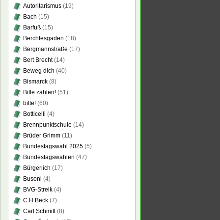
Autoritarismus
(19)
Bach
(15)
Barfuß
(15)
Berchtesgaden
(18)
Bergmannstraße
(17)
Bert Brecht
(14)
Beweg dich
(40)
Bismarck
(8)
Bitte zählen!
(51)
bitte!
(60)
Botticelli
(4)
Brennpunktschule
(14)
Brüder Grimm
(11)
Bundestagswahl 2025
(5)
Bundestagswahlen
(47)
Bürgerlich
(17)
Busoni
(4)
BVG-Streik
(4)
C.H.Beck
(7)
Carl Schmitt
(8)