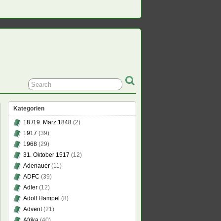
Kategorien
18./19. März 1848
(2)
1917
(39)
1968
(29)
31. Oktober 1517
(12)
um
Adenauer
(11)
ADFC
(39)
Adler
(12)
?“
Adolf Hampel
(8)
pferei
Advent
(21)
Afrika
(40)