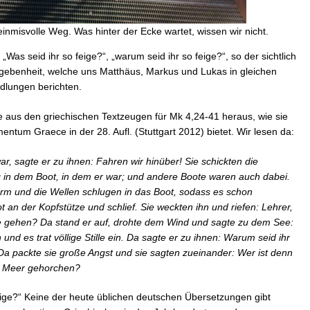
einmisvolle Weg. Was hinter der Ecke wartet, wissen wir nicht.
 „Was seid ihr so feige?“, „warum seid ihr so feige?“, so der sichtlich
gebenheit, welche uns Matthäus, Markus und Lukas in gleichen
dlungen berichten.
e aus den griechischen Textzeugen für Mk 4,24-41 heraus, wie sie
um Graece in der 28. Aufl. (Stuttgart 2012) bietet. Wir lesen da:
, sagte er zu ihnen: Fahren wir hinüber! Sie schickten die
in dem Boot, in dem er war; und andere Boote waren auch dabei.
sturm und die Wellen schlugen in das Boot, sodass es schon
t an der Kopfstütze und schlief. Sie weckten ihn und riefen: Lehrer,
de gehen? Da stand er auf, drohte dem Wind und sagte zu dem See:
h und es trat völlige Stille ein. Da sagte er zu ihnen: Warum seid ihr
 Da packte sie große Angst und sie sagten zueinander: Wer ist denn
s Meer gehorchen?
feige?“ Keine der heute üblichen deutschen Übersetzungen gibt