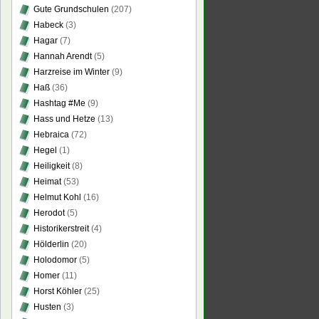
Gute Grundschulen
(207)
Habeck
(3)
Hagar
(7)
Hannah Arendt
(5)
ntwortung
Harzreise im Winter
(9)
Haß
(36)
er
Hashtag #Me
(9)
Hass und Hetze
(13)
tes?
Hebraica
(72)
Hegel
(1)
Heiligkeit
(8)
Heimat
(53)
Helmut Kohl
(16)
Herodot
(5)
Historikerstreit
(4)
Hölderlin
(20)
Holodomor
(5)
Homer
(11)
Horst Köhler
(25)
Husten
(3)