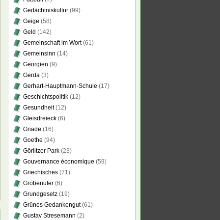
Gedächtniskultur
(99)
Geige
(58)
Geld
(142)
Gemeinschaft im Wort
(61)
Gemeinsinn
(14)
Georgien
(9)
Gerda
(3)
Gerhart-Hauptmann-Schule
(17)
Geschichtspolitik
(12)
Gesundheit
(12)
Gleisdreieck
(6)
Gnade
(16)
Goethe
(94)
Görlitzer Park
(23)
Gouvernance économique
(59)
Griechisches
(71)
Gröbenufer
(6)
Grundgesetz
(19)
Grünes Gedankengut
(61)
Gustav Stresemann
(2)