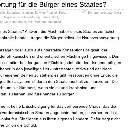
rtung für die Bürger eines Staates?
für
hie
,
Europäische Union
,
Ey Alter
,
Faulheit
,
Feig
,
Kommentare deaktiviert
Wer
en
,
Migration
,
Rechtsordnung
,
Staatlichkeit
,
trägt
ng
,
Verdummungen
,
Volk
,
Willkommenskultur
Vera
für
eines Staates? Antwort: die Machthaber dieses Staates zunächst
die
okratie handelt, tragen die Bürger selbst die Hauptverantwortung.
Bürg
eines
Staa
rsagen oder auch auf unterstellte Konzeptionslosigkeit der
er afrikanischen und orientalischen Flüchtlinge hingewiesen. Dem
misse bitter bei der ganzen Flüchtlingsdebatte den dringend nötigen
haber in den jeweiligen Herkunftsstaaten. Afrika und der Nahe
auf eigenen Beinen zu stehen: es gibt Ressourcen ohne Ende, die
iges Sozialsystem ist durch den Staatshaushalt zu finanzieren. Die
cht um sie kümmert, wenn sie alt und krank sind, und
ten, zu lernen und füreinander zu sorgen.
mehr, keine Entschuldigung für das verheerende Chaos, das die
 vorderasiatischen Staaten angerichtet haben; so verheerend ist
nlaufen. Sie fliehen aus ihren eigenen Ländern. Dafür trägt nicht
he Union die Schuld.