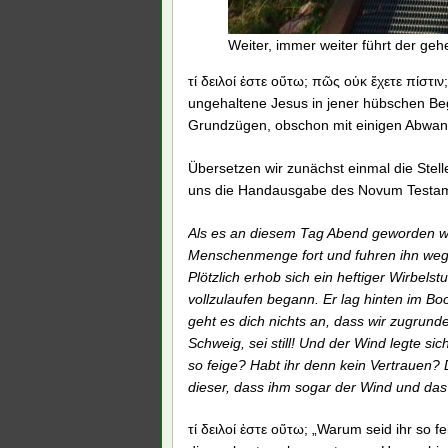
Weiter, immer weiter führt der geh
τί δειλοί ἐστε οὕτω; πῶς οὐκ ἔχετε πίστιν;
ungehaltene Jesus in jener hübschen Be
Grundzügen, obschon mit einigen Abwan
Übersetzen wir zunächst einmal die Stell
uns die Handausgabe des Novum Testament
Als es an diesem Tag Abend geworden war
Menschenmenge fort und fuhren ihn weg 
Plötzlich erhob sich ein heftiger Wirbel
vollzulaufen begann. Er lag hinten im Boo
geht es dich nichts an, dass wir zugrun
Schweig, sei still! Und der Wind legte sic
so feige? Habt ihr denn kein Vertrauen?
dieser, dass ihm sogar der Wind und da
τί δειλοί ἐστε οὕτω; „Warum seid ihr so 