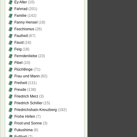
Ey Alter
(10)
Fahrrad
(201)
Familie
(142)
Fanny Hensel
(18)
Faschismus
(26)
Faulheit
(67)
Faust
(16)
Feig
(18)
Fernstenliebe
(23)
Fibel
(10)
Flüchtlinge
(71)
Frau und Mann
(82)
Freiheit
(131)
Freude
(138)
Friedrich Merz
(3)
Friedrich Schiller
(15)
Friedrichshain-Kreuzberg
(182)
Frohe Hirten
(7)
Frost und Sonne
(3)
Fukushima
(6)
Fußball
(7)