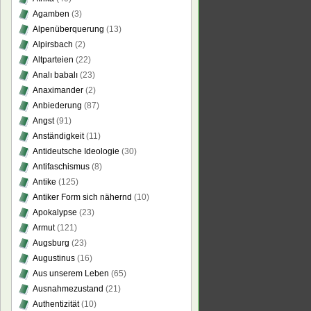
Agamben
(3)
ler
Alpenüberquerung
(13)
Alpirsbach
(2)
Altparteien
(22)
Analı babalı
(23)
Anaximander
(2)
Anbiederung
(87)
Angst
(91)
Anständigkeit
(11)
Antideutsche Ideologie
(30)
Antifaschismus
(8)
Antike
(125)
Antiker Form sich nähernd
(10)
Apokalypse
(23)
Armut
(121)
Augsburg
(23)
Augustinus
(16)
Aus unserem Leben
(65)
Ausnahmezustand
(21)
Authentizität
(10)