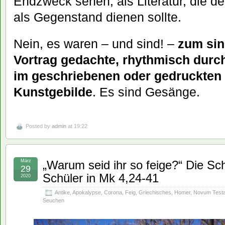
Endzweck sehen, als Literatur, die de
als Gegenstand dienen sollte.
Nein, es waren – und sind! –
zum sin
Vortrag gedachte, rhythmisch durch
im geschriebenen oder gedruckten
Kunstgebilde
. Es sind Gesänge.
Posted by
admin
at 19:22
März
„Warum seid ihr so feige?“ Die Sc
29
Schüler in Mk 4,24-41
2020
Antike
,
Apokalypse
,
Corona
,
Feig
,
Griechisches
,
Homer
,
Novum Test
Seuchen