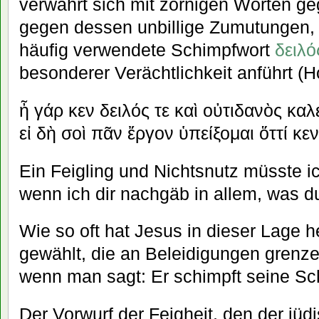
verwahrt sich mit zornigen Worten
gegen dessen unbillige Zumutungen,
häufig verwendete Schimpfwort
δειλό
besonderer Verächtlichkeit anführt (Ho
ἦ γάρ κεν δειλός τε καὶ οὐτιδανὸς καλ
εἰ δὴ σοὶ πᾶν ἔργον ὑπείξομαι ὅττί κεν
Ein Feigling und Nichtsnutz müsste i
wenn ich dir nachgäb in allem, was du
Wie so oft hat Jesus in dieser Lage h
gewählt, die an Beleidigungen grenzen
wenn man sagt: Er schimpft seine Sc
Der Vorwurf der Feigheit, den der jüd