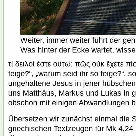
Weiter, immer weiter führt der ge
Was hinter der Ecke wartet, wissen
τί δειλοί ἐστε οὕτω; πῶς οὐκ ἔχετε πίσ
feige?“, „warum seid ihr so feige?“, so
ungehaltene Jesus in jener hübsche
uns Matthäus, Markus und Lukas in 
obschon mit einigen Abwandlungen be
Übersetzen wir zunächst einmal die S
griechischen Textzeugen für Mk 4,24-