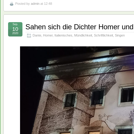
Posted by
admin
at 12:48
Sep.
Sahen sich die Dichter Homer und D
10
2020
Dante
,
Homer
,
Italienisches
,
Mündlichkeit
,
Schriftlichkeit
,
Singen