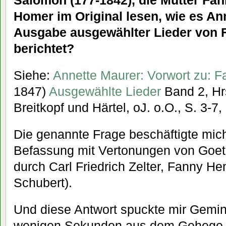
Salomon (177-1842), die Mutter Fan
Homer im Original lesen, wie es Ann
Ausgabe ausgewählter Lieder von 
berichtet?
Siehe:
Annette Maurer: Vorwort zu: 
1847)
Ausgewählte Lieder
Band 2, Hr
Breitkopf und Härtel, oJ. o.O., S. 3-7, 
Die genannte Frage beschäftigte mi
Befassung mit Vertonungen von Goet
durch Carl Friedrich Zelter, Fanny H
Schubert).
Und diese Antwort spuckte mir Gemin
wenigen Sekunden aus dem Gehege s