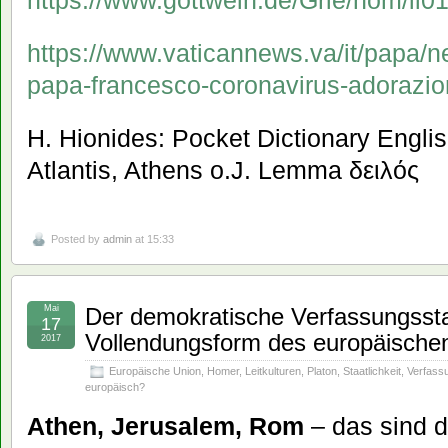
https://www.gottwein.de/Grie/hom/il0
https://www.vaticannews.va/it/papa/
papa-francesco-coronavirus-adorazio
H. Hionides: Pocket Dictionary Engli
Atlantis, Athens o.J. Lemma δειλός
Posted by
admin
at 15:33
Mai
Der demokratische Verfassungsstaat
17
Vollendungsform des europäische
2017
Europäische Union
,
Homer
,
Leitkulturen
,
Platon
,
Staatlichkeit
,
Verfass
europäisch?
Athen, Jerusalem, Rom
– das sind d