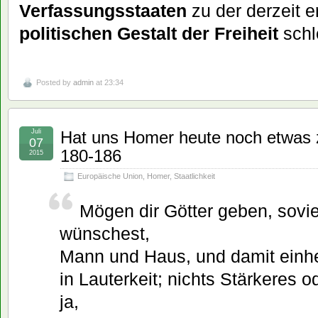
Verfassungsstaaten
zu der derzeit 
politischen Gestalt der Freiheit
schl
Posted by
admin
at 23:34
Juli
Hat uns Homer heute noch etwas 
07
180-186
2015
Europäische Union
,
Homer
,
Staatlichkeit
Mögen dir Götter geben, sovie
wünschest,
Mann und Haus, und damit einh
in Lauterkeit; nichts Stärkeres o
ja,