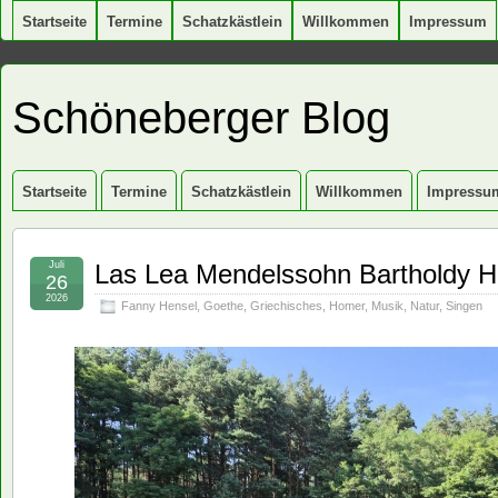
Startseite
Termine
Schatzkästlein
Willkommen
Impressum
Schöneberger Blog
Startseite
Termine
Schatzkästlein
Willkommen
Impressu
Juli
Las Lea Mendelssohn Bartholdy H
26
2026
Fanny Hensel
,
Goethe
,
Griechisches
,
Homer
,
Musik
,
Natur
,
Singen