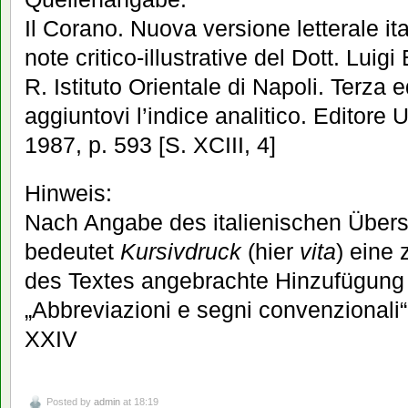
Il Corano. Nuova versione letterale it
note critico-illustrative del Dott. Luigi 
R. Istituto Orientale di Napoli. Terza 
aggiuntovi l’indice analitico. Editore 
1987, p. 593 [S. XCIII, 4]
Hinweis:
Nach Angabe des italienischen Überse
bedeutet
Kursivdruck
(hier
vita
) eine 
des Textes angebrachte Hinzufügung 
„Abbreviazioni e segni convenzionali“, 
XXIV
Posted by
admin
at 18:19