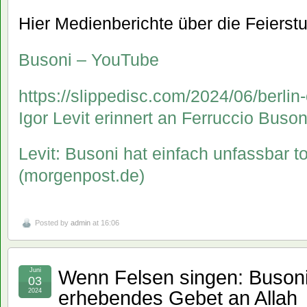
Hier Medienberichte über die Feierst
Busoni – YouTube
https://slippedisc.com/2024/06/berl
Igor Levit erinnert an Ferruccio Busoni
Levit: Busoni hat einfach unfassbar t
(morgenpost.de)
Posted by
admin
at 16:06
Wenn Felsen singen: Buson
Juni
03
erhebendes Gebet an Allah
2024