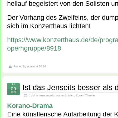
hellauf begeistert von den Solisten 
Der Vorhang des Zweifelns, der dump
sich im Konzerthaus lichten!
https://www.konzerthaus.de/de/progr
operngruppe/8918
Posted by
admin
at 20:14
Ist das Jenseits besser als 
Juli
09
2022
I' vidi in terra angelici costumi
,
Islam
,
Koran
,
Theater
Korano-Drama
Eine künstlerische Aufarbeitung der