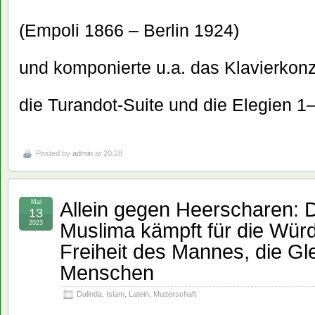
(Empoli 1866 – Berlin 1924)
und komponierte u.a. das Klavierkonz
die Turandot-Suite und die Elegien 1
Posted by
admin
at 20:28
Allein gegen Heerscharen: D
Mai
13
Muslima kämpft für die Würd
2023
Freiheit des Mannes, die Gle
Menschen
Dalinda
,
Islam
,
Latein
,
Mutterschaft