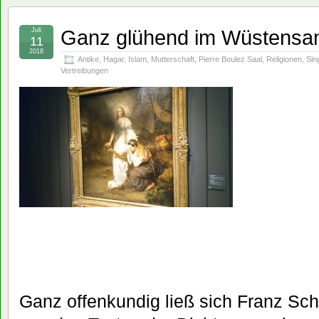
Ganz glühend im Wüstensan
Juli
11
2018
Antike
,
Hagar
,
Islam
,
Mutterschaft
,
Pierre Boulez Saal
,
Religionen
,
Sin
Vertreibungen
Ganz offenkundig ließ sich Franz Sch