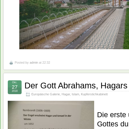
Posted by
admin
at 22:32
Der Gott Abrahams, Hagars
Okt.
27
2018
Europäische Galerie
,
Hagar
,
Islam
,
Kupferstichkabinett
Die erste
Gottes d