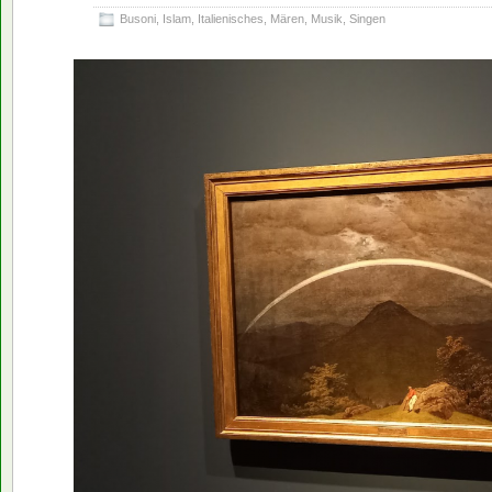
Busoni
,
Islam
,
Italienisches
,
Mären
,
Musik
,
Singen