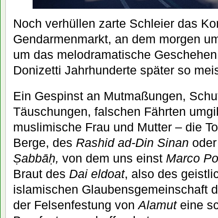
Noch verhüllen zarte Schleier das K
Gendarmenmarkt, an dem morgen um 
um das melodramatische Geschehen 
Donizetti Jahrhunderte später so meis
Ein Gespinst an Mutmaßungen, Schu
Täuschungen, falschen Fährten umgi
muslimische Frau und Mutter – die T
Berge, des
Rashid ad-Din Sinan
oder
Ṣabbāḥ,
von dem uns einst
Marco Po
Braut des
Dai eldoat
, also des geistl
islamischen Glaubensgemeinschaft 
der Felsenfestung von
Alamut
eine s