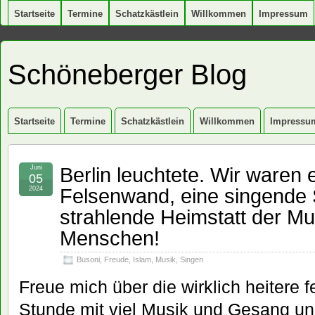
Startseite
Termine
Schatzkästlein
Willkommen
Impressum
Schöneberger Blog
Startseite
Termine
Schatzkästlein
Willkommen
Impressu
Berlin leuchtete. Wir waren 
Juni
05
Felsenwand, eine singende 
2024
strahlende Heimstatt der Mu
Menschen!
Busoni
,
Freude
,
Islam
,
Musik
,
Singen
Freue mich über die wirklich heitere fe
Stunde mit viel Musik und Gesang und