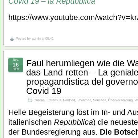
Covid 19 – la Repubblica
https://www.youtube.com/watch?v=
Posted by
admin
at 09:42
Faul herumliegen wie die W
Nov.
16
das Land retten – La genia
2020
propagandistica del governo 
Covid 19
Corona
,
Etatismus
,
Faulheit
,
Leviathan
,
Seuchen
,
Überversorgung
,
V
Helle Begeisterung löst im In- und Au
italienischen
Repubblica
) die neues
der Bundesregierung aus.
Die Botsc