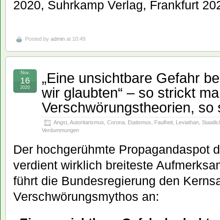
2020, Suhrkamp Verlag, Frankfurt 202
Posted by
admin
at 10:49
„Eine unsichtbare Gefahr be
Nov.
16
wir glaubten“ – so strickt m
2020
Verschwörungstheorien, so 
Angst
,
Autoritarismus
,
Corona
,
Etatismus
,
Faulheit
,
Leviathan
,
Staatlic
Verdummungen
Der hochgerühmte Propagandaspot d
verdient wirklich breiteste Aufmerks
führt die Bundesregierung den Kernsa
Verschwörungsmythos an: