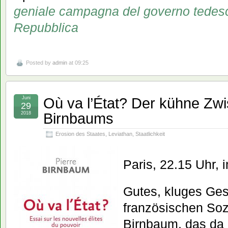
geniale campagna del governo tedesco
Repubblica
Posted by
admin
at 09:25
Où va l’État? Der kühne Zwi
Juni
29
Birnbaums
2018
Erosion des Staates
,
Leviathan
,
Staatlichkeit
Paris, 22.15 Uhr,
Gutes, kluges Ge
französischen Soz
Birnbaum, das da 