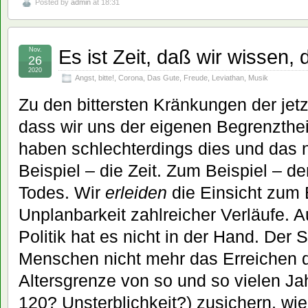
Posted by
admin
at 18:31
Es ist Zeit, daß wir wissen, d
Nov.
26
2020
Angst
,
bitte!
,
Corona
,
Das Gute
,
Freude
,
Leviathan
,
Musik
Zu den bittersten Kränkungen der jetz
dass wir uns der eigenen Begrenzthe
haben schlechterdings dies und das 
Beispiel – die Zeit. Zum Beispiel – d
Todes. Wir
erleiden
die Einsicht zum 
Unplanbarkeit zahlreicher Verläufe. 
Politik hat es nicht in der Hand. Der 
Menschen nicht mehr das Erreichen d
Altersgrenze von so und so vielen J
120? Unsterblichkeit?) zusichern, wi