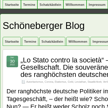
Startseite
Termine
Schatzkästlein
Willkommen
Impressum
Schöneberger Blog
Startseite
Termine
Schatzkästlein
Willkommen
Impressu
„Lo Stato contro la società“
Jan.
30
Gesellschaft. Die souverän
2022
des ranghöchsten deutschen
Autoritarismus
,
Corona
,
Etatismus
,
Geld
,
Leviathan
,
Staatlichkeit
,
Ver
Der ranghöchste deutsche Politiker
Tagesgeschäft, – der heißt wie? Scho
Nun? — Er heißt weder Scholz noch S