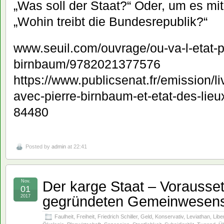
„Was soll der Staat?“ Oder, um es mi
„Wohin treibt die Bundesrepublik?“
www.seuil.com/ouvrage/ou-va-l-etat-p
birnbaum/9782021377576
https://www.publicsenat.fr/emission/li
avec-pierre-birnbaum-et-etat-des-lieu
84480
Posted by
admin
at 22:41
Der karge Staat – Vorausset
Nov.
01
gegründeten Gemeinwesen
2017
Faulheit
,
Freiheit
,
Friedrich Schiller
,
Geld
,
Konservativ
,
Leviathan
,
Libe