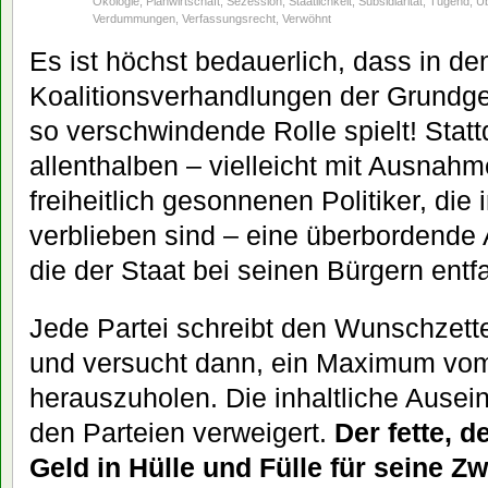
Ökologie
,
Planwirtschaft
,
Sezession
,
Staatlichkeit
,
Subsidiarität
,
Tugend
,
Ü
Verdummungen
,
Verfassungsrecht
,
Verwöhnt
Es ist höchst bedauerlich, dass in de
Koalitionsverhandlungen der Grundg
so verschwindende Rolle spielt! Stat
allenthalben – vielleicht mit Ausnah
freiheitlich gesonnenen Politiker, di
verblieben sind – eine überbordende
die der Staat bei seinen Bürgern entf
Jede Partei schreibt den Wunschzettel
und versucht dann, ein Maximum vo
herauszuholen. Die inhaltliche Ausei
den Parteien verweigert.
Der fette, d
Geld in Hülle und Fülle für seine 