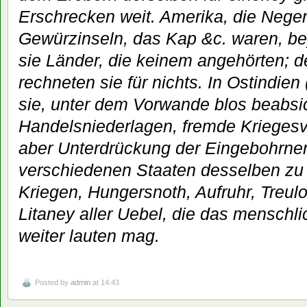
Erschrecken weit. Amerika, die Neger
Gewürzinseln, das Kap &c. waren, bey
sie Länder, die keinem angehörten; 
rechneten sie für nichts. In Ostindien
sie, unter dem Vorwande blos beabsic
Handelsniederlagen, fremde Kriegesvö
aber Unterdrückung der Eingebohrnen
verschiedenen Staaten desselben zu 
Kriegen, Hungersnoth, Aufruhr, Treulo
Litaney aller Uebel, die das menschl
weiter lauten mag.
Posted by
admin
at 14:43