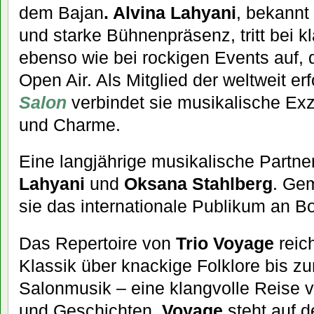
dem Bajan
. Alvina Lahyani
, bekannt 
und starke Bühnenpräsenz, tritt bei 
ebenso wie bei rockigen Events
auf,
Open Air. Als Mitglied der weltweit e
Salon
verbindet sie musikalische Exze
und Charme.
Eine langjährige musikalische Partne
Lahyani
und
Oksana Stahlberg
. Ge
sie das internationale Publikum an B
Das Repertoire von
Trio Voyage
reic
Klassik über knackige Folklore bis 
Salonmusik – eine klangvolle Reise 
und Geschichten.
Voyage
steht auf 