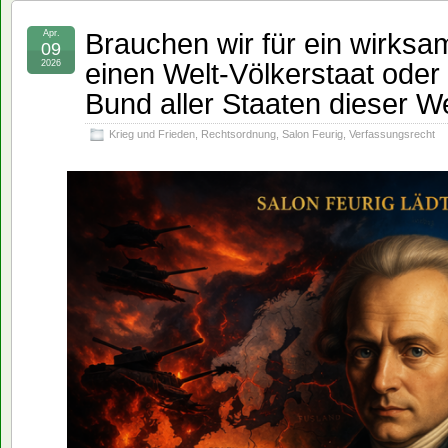
Brauchen wir für ein wirksa
Apr.
09
einen Welt-Völkerstaat oder
2026
Bund aller Staaten dieser W
Krieg und Frieden
,
Rechtsordnung
,
Salon Feurig
,
Verfassungsrecht