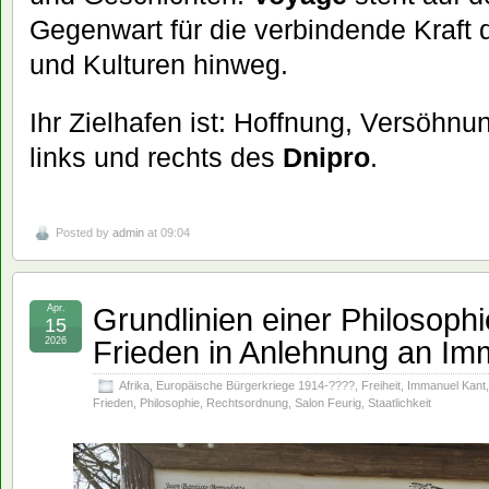
Gegenwart für die verbindende Kraft
und Kulturen hinweg.
Ihr Zielhafen ist: Hoffnung, Versöhnun
links und rechts des
Dnipro
.
Posted by
admin
at 09:04
Grundlinien einer Philosoph
Apr.
15
Frieden in Anlehnung an Im
2026
Afrika
,
Europäische Bürgerkriege 1914-????
,
Freiheit
,
Immanuel Kant
Frieden
,
Philosophie
,
Rechtsordnung
,
Salon Feurig
,
Staatlichkeit