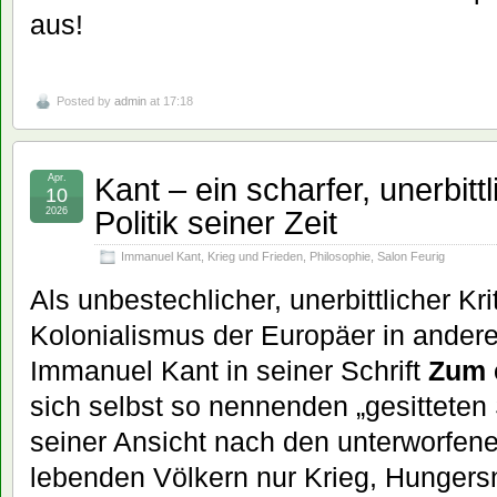
aus!
Posted by
admin
at 17:18
Kant – ein scharfer, unerbittl
Apr.
10
Politik seiner Zeit
2026
Immanuel Kant
,
Krieg und Frieden
,
Philosophie
,
Salon Feurig
Als unbestechlicher, unerbittlicher Kr
Kolonialismus der Europäer in anderen
Immanuel Kant in seiner Schrift
Zum 
sich selbst so nennenden „gesitteten
seiner Ansicht nach den unterworfene
lebenden Völkern nur Krieg, Hungersn