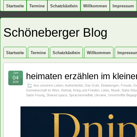
Startseite
Termine
Schatzkästlein
Willkommen
Impressum
Schöneberger Blog
Startseite
Termine
Schatzkästlein
Willkommen
Impressu
heimaten erzählen im klein
Juni
04
2026
Aus unserem Leben
,
Authentizität
,
Das Gute
,
Einladungen
,
Freude
,
Ge
Gemeinschaft im Wort
,
Heimat
,
Krieg und Frieden
,
Liebe
,
Musik
,
Nahe Rä
Salon Feurig
,
Shared space
,
Sprachenvielfalt
,
Ukraine
,
Unverhoffte Begeg