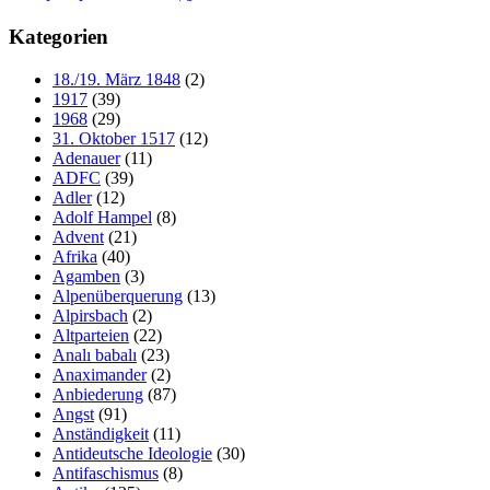
Kategorien
18./19. März 1848
(2)
1917
(39)
1968
(29)
31. Oktober 1517
(12)
Adenauer
(11)
ADFC
(39)
Adler
(12)
Adolf Hampel
(8)
Advent
(21)
Afrika
(40)
Agamben
(3)
Alpenüberquerung
(13)
Alpirsbach
(2)
Altparteien
(22)
Analı babalı
(23)
Anaximander
(2)
Anbiederung
(87)
Angst
(91)
Anständigkeit
(11)
Antideutsche Ideologie
(30)
Antifaschismus
(8)