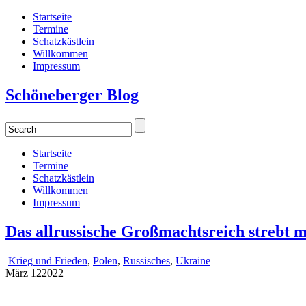
Startseite
Termine
Schatzkästlein
Willkommen
Impressum
Schöneberger Blog
Startseite
Termine
Schatzkästlein
Willkommen
Impressum
Das allrussische Großmachtsreich strebt m
Krieg und Frieden
,
Polen
,
Russisches
,
Ukraine
März
12
2022