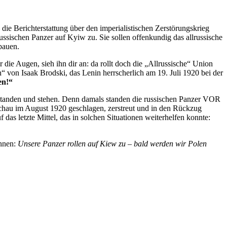
die Berichterstattung über den imperialistischen Zerstörungskrieg
ussischen Panzer auf Kyiw zu. Sie sollen offenkundig das allrussische
bauen.
 die Augen, sieh ihn dir an: da rollt doch die „Allrussische“ Union
 von Isaak Brodski, das Lenin herrscherlich am 19. Juli 1920 bei der
en!“
e standen und stehen. Denn damals standen die russischen Panzer VOR
chau im August 1920 geschlagen, zerstreut und in den Rückzug
 das letzte Mittel, das in solchen Situationen weiterhelfen konnte:
önnen:
Unsere Panzer rollen auf Kiew zu – bald werden wir Polen