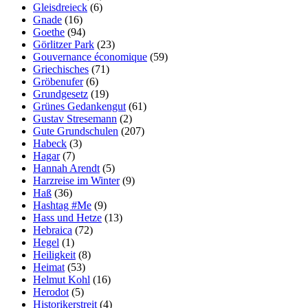
Gleisdreieck
(6)
Gnade
(16)
Goethe
(94)
Görlitzer Park
(23)
Gouvernance économique
(59)
Griechisches
(71)
Gröbenufer
(6)
Grundgesetz
(19)
Grünes Gedankengut
(61)
Gustav Stresemann
(2)
Gute Grundschulen
(207)
Habeck
(3)
Hagar
(7)
Hannah Arendt
(5)
Harzreise im Winter
(9)
Haß
(36)
Hashtag #Me
(9)
Hass und Hetze
(13)
Hebraica
(72)
Hegel
(1)
Heiligkeit
(8)
Heimat
(53)
Helmut Kohl
(16)
Herodot
(5)
Historikerstreit
(4)