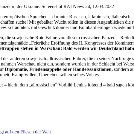
Panzer in der Ukraine. Screenshot RAI News 24, 12.03.2022
n europäischen Sprachen – darunter Russisch, Ukrainisch, Italienisch – 
haffen suche! Mit geballter Wucht rollen in diesen Augenblicken die r
chewiki träumten, mit Geschützdonner und Bombardierungen wiederauf
ken, die sowjetische Rote Fahne von diesem russischen Panzer. – Reib dir
mentalgemälde „Feierliche Eröffnung des II. Kongresses der Komintern“
ettruppen stehen in Warschau! Bald werden wir Deutschland hab
d der anderen sowjetisch-allrussischen Führer, die in seiner Nachfolg
 nahmen Warschau nicht ein, sondern wurden in der Schlacht bei Wars
auf
Diplomatie, Friedensappelle oder Handelssanktionen,
sondern auf
senheit, Kampfwillen, Überlebenswillen seines Volkes.
mer – hierin dem „allrussischen“ Vorbild Lenins folgend – bald sagen k
gt auf den Fliesen der Welt