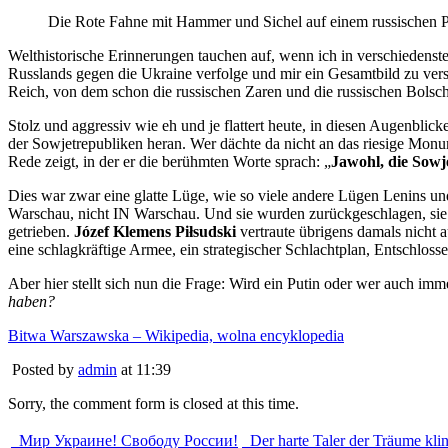
Die Rote Fahne mit Hammer und Sichel auf einem russischen 
Welthistorische Erinnerungen tauchen auf, wenn ich in verschiedenste
Russlands gegen die Ukraine verfolge und mir ein Gesamtbild zu versc
Reich, von dem schon die russischen Zaren und die russischen Bols
Stolz und aggressiv wie eh und je flattert heute, in diesen Augenblic
der Sowjetrepubliken heran. Wer dächte da nicht an das riesige Monu
Rede zeigt, in der er die berühmten Worte sprach: „
Jawohl, die Sowj
Dies war zwar eine glatte Lüge, wie so viele andere Lügen Lenins un
Warschau, nicht IN Warschau. Und sie wurden zurückgeschlagen, sie
getrieben.
Józef Klemens Piłsudski
vertraute übrigens damals nicht 
eine schlagkräftige Armee, ein strategischer Schlachtplan, Entschlos
Aber hier stellt sich nun die Frage: Wird ein Putin oder wer auch im
haben?
Bitwa Warszawska – Wikipedia, wolna encyklopedia
Posted by
admin
at 11:39
Sorry, the comment form is closed at this time.
Мир Украине! Свободу России!
Der harte Taler der Träume klin