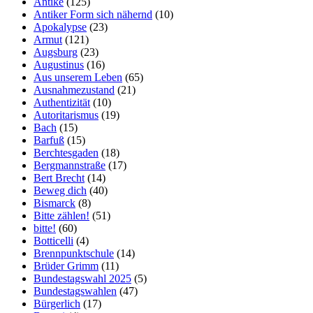
Antike
(125)
Antiker Form sich nähernd
(10)
Apokalypse
(23)
Armut
(121)
Augsburg
(23)
Augustinus
(16)
Aus unserem Leben
(65)
Ausnahmezustand
(21)
Authentizität
(10)
Autoritarismus
(19)
Bach
(15)
Barfuß
(15)
Berchtesgaden
(18)
Bergmannstraße
(17)
Bert Brecht
(14)
Beweg dich
(40)
Bismarck
(8)
Bitte zählen!
(51)
bitte!
(60)
Botticelli
(4)
Brennpunktschule
(14)
Brüder Grimm
(11)
Bundestagswahl 2025
(5)
Bundestagswahlen
(47)
Bürgerlich
(17)