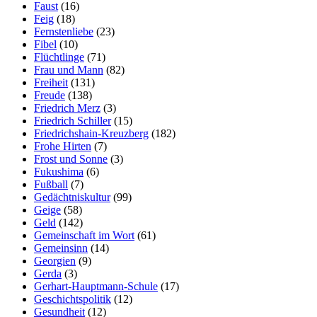
Faust
(16)
Feig
(18)
Fernstenliebe
(23)
Fibel
(10)
Flüchtlinge
(71)
Frau und Mann
(82)
Freiheit
(131)
Freude
(138)
Friedrich Merz
(3)
Friedrich Schiller
(15)
Friedrichshain-Kreuzberg
(182)
Frohe Hirten
(7)
Frost und Sonne
(3)
Fukushima
(6)
Fußball
(7)
Gedächtniskultur
(99)
Geige
(58)
Geld
(142)
Gemeinschaft im Wort
(61)
Gemeinsinn
(14)
Georgien
(9)
Gerda
(3)
Gerhart-Hauptmann-Schule
(17)
Geschichtspolitik
(12)
Gesundheit
(12)