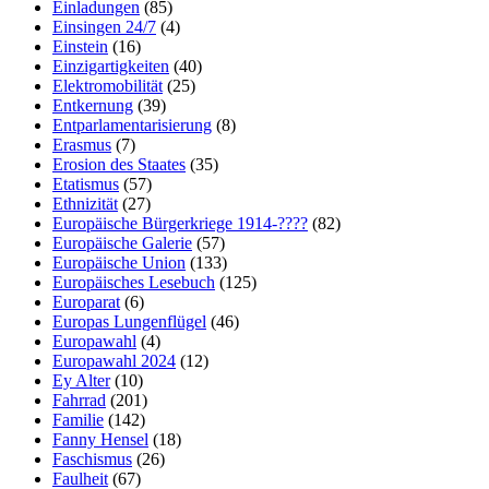
Einladungen
(85)
Einsingen 24/7
(4)
Einstein
(16)
Einzigartigkeiten
(40)
Elektromobilität
(25)
Entkernung
(39)
Entparlamentarisierung
(8)
Erasmus
(7)
Erosion des Staates
(35)
Etatismus
(57)
Ethnizität
(27)
Europäische Bürgerkriege 1914-????
(82)
Europäische Galerie
(57)
Europäische Union
(133)
Europäisches Lesebuch
(125)
Europarat
(6)
Europas Lungenflügel
(46)
Europawahl
(4)
Europawahl 2024
(12)
Ey Alter
(10)
Fahrrad
(201)
Familie
(142)
Fanny Hensel
(18)
Faschismus
(26)
Faulheit
(67)