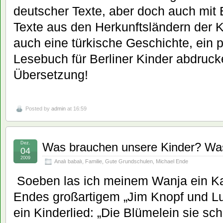
deutscher Texte, aber doch auch mit 
Texte aus den Herkunftsländern der 
auch eine türkische Geschichte, ein 
Lesebuch für Berliner Kinder abdruck
Übersetzung!
Posted by
admin
at 16:59
Dez.
Was brauchen unsere Kinder? Was
04
2009
Analı babalı
,
Familie
,
Gute Grundschulen
,
Michael Ende
Soeben las ich meinem Wanja ein Ka
Endes großartigem „Jim Knopf und Lu
ein Kinderlied: „Die Blümelein sie sch