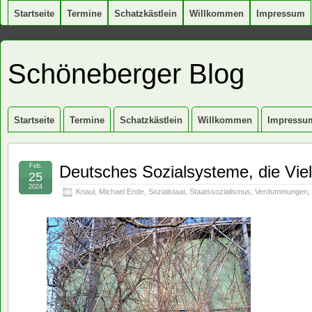
Startseite
Termine
Schatzkästlein
Willkommen
Impressum
Schöneberger Blog
Startseite
Termine
Schatzkästlein
Willkommen
Impressu
Feb.
Deutsches Sozialsysteme, die Vie
25
2024
Knaul
,
Michael Ende
,
Sozialstaat
,
Staatssozialismus
,
Verdummungen
,