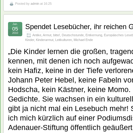
Posted by
admin
at 16:25
Jan.
Spendet Lesebücher, ihr reichen G
05
2010
Antike
,
Armut
,
bitte!
,
Deutschstunde
,
Entkernung
,
Europäisches Lese
Kinder
,
Kinderarmut
,
Leitkulturen
,
Michael Ende
„Die Kinder lernen die großen, trage
kennen, mit denen ich noch aufgewac
kein Hafiz, keine in der Tiefe verlore
Johann Peter Hebel, keine Fabeln v
Hodscha, kein Kästner, keine Momo
Gedichte. Sie wachsen in ein kulture
gibt ja nicht mal ein Lesebuch mehr!
ich mich kürzlich auf einer Podiumsd
Adenauer-Stiftung öffentlich geäußer