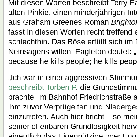
Mit diesen Worten beschreibt Terry E
alten Pinkie, einen minderjährigen In
aus Graham Greenes Roman
Bright
fasst in diesen Worten recht treffend
schlechthin. Das Böse erfüllt sich i
Neinsagens willen. Eagleton deutet: „P
because he kills people; he kills peop
„Ich war in einer aggressiven Stimmu
beschreibt Torben P
. die Grundstimmu
brachte, im Bahnhof Friedrichstraße 
ihm zuvor Verprügelten und Niederg
einzutreten. Auch hier bricht – so me
seiner offenbaren Grundlosigkeit herv
eigentlich das Eigennützige oder Egoi