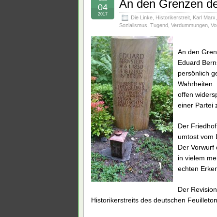
An den Grenzen d
04
2017
Die Linke
,
Historikerstreit
,
Karl Marx
Sozialismus
,
Tugend
,
Verdummungen
,
Vor
An den Gren
Eduard Bern
persönlich g
Wahrheiten. 
offen widers
einer Partei
Der Friedhof
umtost vom L
Der Vorwurf 
in vielem me
echten Erkenn
Der Revision
Historikerstreits des deutschen Feuilleto