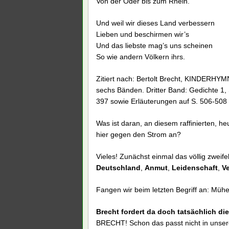
Von der Oder bis zum Rhein.
Und weil wir dieses Land verbessern
Lieben und beschirmen wir’s
Und das liebste mag’s uns scheinen
So wie andern Völkern ihrs.
Zitiert nach: Bertolt Brecht, KINDERHYMNE
sechs Bänden. Dritter Band: Gedichte 1,
397 sowie Erläuterungen auf S. 506-508
Was ist daran, an diesem raffinierten, 
hier gegen den Strom an?
Vieles! Zunächst einmal das völlig zweif
Deutschland
,
Anmut
,
Leidenschaft
,
V
Fangen wir beim letzten Begriff an: Mühe
Brecht fordert da doch tatsächlich d
BRECHT! Schon das passt nicht in unsere