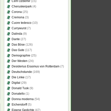
Cem Özdemir
(15)
Cheruskerpark
(4)
Corona
(25)
Cremona
(3)
Cuore tedesco
(10)
Currywurst
(7)
Dalinda
(9)
Dante
(27)
Das Böse
(126)
Das Gute
(117)
Demographie
(25)
Der Westen
(24)
Desiderius Erasmus von Rotterdam
(7)
Deutschstunde
(169)
Die Linke
(17)
Digital
(29)
Donald Tusk
(9)
Donatello
(1)
Donna moderna
(54)
Eichendorff
(5)
Eigene Gedichte
(47)