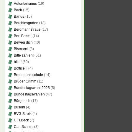
Autoritarismus
(19)
Bach
(15)
Barfuß
(15)
Berchtesgaden
(18)
Bergmannstraße
(17)
Bert Brecht
(14)
Beweg dich
(40)
Bismarck
(8)
Bitte zählen!
(51)
bitte!
(60)
Botticelli
(4)
Brennpunktschule
(14)
Brüder Grimm
(11)
Bundestagswahl 2025
(5)
Bundestagswahlen
(47)
Bürgerlich
(17)
Busoni
(4)
BVG-Streik
(4)
C.H.Beck
(7)
Carl Schmitt
(8)