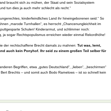
mand braucht sich zu mühen, der Staat und sein Sozialsystem
und tun dies ja auch mehr schlecht als recht.“
, ungerechtes, kinderfeindliches Land ihr hineingeborenen seid.“ So
gähnen „marode Turnhallen“, es herrscht „Chancenungleichheit im
kaputtgesparte Schulen! Kinderarmut, und schlimmer noch:
, ja sogar Rechtspopulismus erreichen wieder einmal Rekordhöhe!
 wie der rechtschaffene Brecht damals zu mahnen:
Tut was, lernt,
nd auch kein Ponyhof. Ihr seid zu einem großen Teil selber für
nderen Begriffen, etwa „gutes Deutschland“, „lieben“, „beschirmen“
Bert Brechts – und somit auch Bodo Ramelows – ist so schnell kein