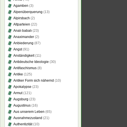
land!
Agamben
(3)
Alpenüberquerung
(13)
hts
Alpirsbach
(2)
tschaffenes
Altparteien
(22)
nntnis
Analı babalı
(23)
n
Anaximander
(2)
schen
Anbiederung
(87)
Angst
(91)
Anständigkeit
(11)
Antideutsche Ideologie
(30)
Antifaschismus
(8)
Antike
(125)
Antiker Form sich nähernd
(10)
Apokalypse
(23)
Armut
(121)
Augsburg
(23)
Augustinus
(16)
Aus unserem Leben
(65)
Ausnahmezustand
(21)
Authentizität
(10)