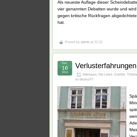
Als neueste Auflage dieser Scheindebatte
vier genannten Debatten wurde und wir
gegen kritische Rückfragen abgedichte
hat.
Posted by
admin
at 22:32
Dez.
Verlusterfahrungen
16
2014
Adenauer
,
Die Linke
,
Goethe
,
Thürin
ist deutsch?
Spä
Min
spä
wen
Ade
Mei
Verz