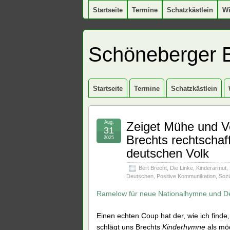
Startseite
Termine
Schatzkästlein
W
Schöneberger 
Startseite
Termine
Schatzkästlein
Aug.
Zeiget Mühe und Ve
31
Brechts rechtscha
2025
deutschen Volk
Bert Brecht
,
Die Linke
,
Kinderarmut
,
Deutschen
,
Positive Kommunikation
,
Sozi
Ramelow für neue Nationalhymne und Deb
Einen echten Coup hat der, wie ich finde
schlägt uns Brechts
Kinderhymne
als mög