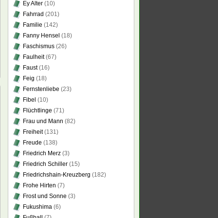
Ey Alter
(10)
Fahrrad
(201)
Familie
(142)
Fanny Hensel
(18)
Faschismus
(26)
Faulheit
(67)
Faust
(16)
Feig
(18)
Fernstenliebe
(23)
Fibel
(10)
Flüchtlinge
(71)
Frau und Mann
(82)
sterfahrungen
Freiheit
(131)
er
Freude
(138)
Friedrich Merz
(3)
Friedrich Schiller
(15)
Friedrichshain-Kreuzberg
(182)
Frohe Hirten
(7)
Frost und Sonne
(3)
Fukushima
(6)
Fußball
(7)