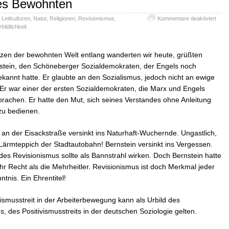
es Bewohnten
für
,
Leitkulturen
,
Natur
,
Religionen
,
Revisionismus
,
Kommentare deaktiviert
An
bildlichkeit
den
Gren
des
zen der bewohnten Welt entlang wanderten wir heute, grüßten
Bewo
stein, den Schöneberger Sozialdemokraten, der Engels noch
ekannt hatte. Er glaubte an den Sozialismus, jedoch nicht an ewige
Er war einer der ersten Sozialdemokraten, die Marx und Engels
prachen. Er hatte den Mut, sich seines Verstandes ohne Anleitung
 zu bedienen.
 an der Eisackstraße versinkt ins Naturhaft-Wuchernde. Ungastlich,
ärmteppich der Stadtautobahn! Bernstein versinkt ins Vergessen.
des Revisionismus sollte als Bannstrahl wirken. Doch Bernstein hatte
hr Recht als die Mehrheitler. Revisionismus ist doch Merkmal jeder
tnis. Ein Ehrentitel!
ismusstreit in der Arbeiterbewegung kann als Urbild des
ns, des Positivismusstreits in der deutschen Soziologie gelten.