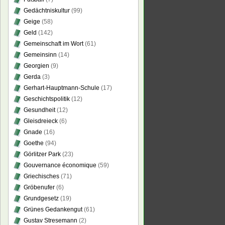
Gedächtniskultur
(99)
Geige
(58)
Geld
(142)
Gemeinschaft im Wort
(61)
Gemeinsinn
(14)
Georgien
(9)
Gerda
(3)
Gerhart-Hauptmann-Schule
(17)
Geschichtspolitik
(12)
Gesundheit
(12)
Gleisdreieck
(6)
Gnade
(16)
Goethe
(94)
Görlitzer Park
(23)
Gouvernance économique
(59)
Griechisches
(71)
Gröbenufer
(6)
Grundgesetz
(19)
Grünes Gedankengut
(61)
Gustav Stresemann
(2)