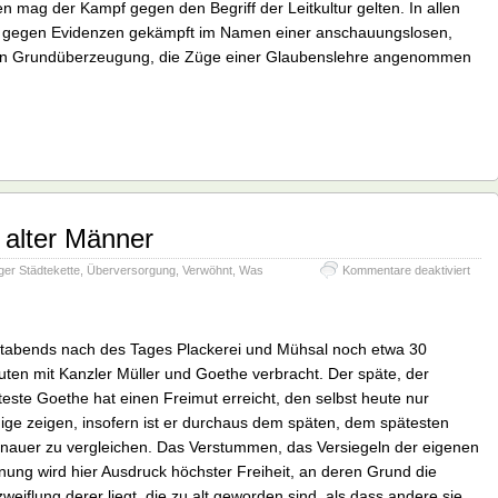
n mag der Kampf gegen den Begriff der Leitkultur gelten. In allen
d gegen Evidenzen gekämpft im Namen einer anschauungslosen,
ten Grundüberzeugung, die Züge einer Glaubenslehre angenommen
 alter Männer
für
ger Städtekette
,
Überversorgung
,
Verwöhnt
,
Was
Kommentare deaktiviert
Verlu
alter
Männ
tabends nach des Tages Plackerei und Mühsal noch etwa 30
uten mit Kanzler Müller und Goethe verbracht. Der späte, der
teste Goethe hat einen Freimut erreicht, den selbst heute nur
ige zeigen, insofern ist er durchaus dem späten, dem spätesten
nauer zu vergleichen. Das Verstummen, das Versiegeln der eigenen
nung wird hier Ausdruck höchster Freiheit, an deren Grund die
weiflung derer liegt, die zu alt geworden sind, als dass andere sie