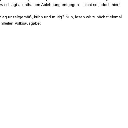
Vater
w schlägt allenthalben Ablehnung entgegen – nicht so jedoch hier!
–
Bert
Brec
ag unzeitgemäß, kühn und mutig? Nun, lesen wir zunächst einmal
rech
hlfeilen Volksausgabe:
Beke
zum
Gute
im
deut
Volk