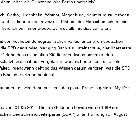
denn „ohne die Clubszene wird Berlin unattraktiv“.
nach, Gotha, Hildesheim, Wismar, Magdeburg, Naumburg zu veröden
 und ich konnte die provinzielle Plattheit der Menschen schon beim
 höre ich es immer wieder. Es missfällt mir, dies zu hören.
mit den höchsten demographischen Verlust unter allen deutschen
die SPD gegründet, hier ging Bach zur Lateinschule, hier übersetzte
 Gefahr, dass diese alten Städte irgendwann unverstanden
hätzt, was in ihnen vorgefallen, was bis heute noch eine tiefe
faltet. Irgendwann geht so das Wissen darum verloren, was die SPD
s Bibelübersetzung heute ist.
ummen; es wird dann nur noch das platte Präsens gelten: „My life is
hme vom 01.05.2014: Hier im Goldenen Löwen wurde 1869 der
schen Deutschen Arbeiterpartei (SDAP) unter Führung von August