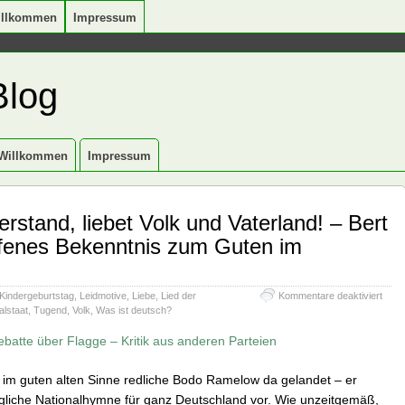
illkommen
Impressum
Blog
Willkommen
Impressum
rstand, liebet Volk und Vaterland! – Bert
ffenes Bekenntnis zum Guten im
für
Kindergeburtstag
,
Leidmotive
,
Liebe
,
Lied der
Kommentare deaktiviert
Zeige
alstaat
,
Tugend
,
Volk
,
Was ist deutsch?
Müh
und
atte über Flagge – Kritik aus anderen Parteien
Verst
liebet
, im guten alten Sinne redliche Bodo Ramelow da gelandet – er
Volk
und
liche Nationalhymne für ganz Deutschland vor. Wie unzeitgemäß,