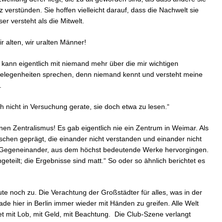
z verstünden. Sie hoffen vielleicht darauf, dass die Nachwelt sie
er versteht als die Mitwelt.
r alten, wir uralten Männer!
h kann eigentlich mit niemand mehr über die mir wichtigen
elegenheiten sprechen, denn niemand kennt und versteht meine
.
h nicht in Versuchung gerate, sie doch etwa zu lesen.“
en Zentralismus! Es gab eigentlich nie ein Zentrum in Weimar. Als
chen geprägt, die einander nicht verstanden und einander nicht
e Gegeneinander, aus dem höchst bedeutende Werke hervorgingen.
geteilt; die Ergebnisse sind matt.“ So oder so ähnlich berichtet es
eute noch zu. Die Verachtung der Großstädter für alles, was in der
de hier in Berlin immer wieder mit Händen zu greifen. Alle Welt
tet mit Lob, mit Geld, mit Beachtung. Die Club-Szene verlangt