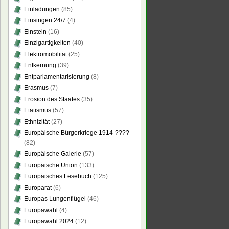
Einladungen
(85)
Einsingen 24/7
(4)
Einstein
(16)
zen
Einzigartigkeiten
(40)
Elektromobilität
(25)
hnten
Entkernung
(39)
Entparlamentarisierung
(8)
Erasmus
(7)
Erosion des Staates
(35)
Etatismus
(57)
Ethnizität
(27)
Europäische Bürgerkriege 1914-????
(82)
Europäische Galerie
(57)
Europäische Union
(133)
Europäisches Lesebuch
(125)
Europarat
(6)
Europas Lungenflügel
(46)
Europawahl
(4)
Europawahl 2024
(12)