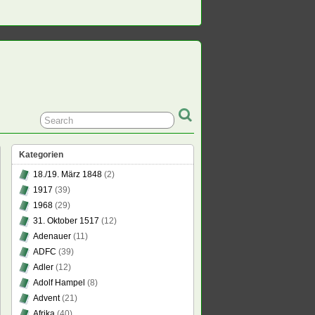
Kategorien
18./19. März 1848
(2)
1917
(39)
1968
(29)
31. Oktober 1517
(12)
Adenauer
(11)
t
ADFC
(39)
e
Adler
(12)
and,
Adolf Hampel
(8)
Advent
(21)
Afrika
(40)