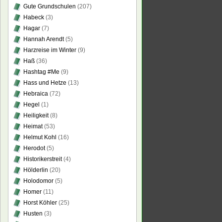
Gute Grundschulen
(207)
Habeck
(3)
Hagar
(7)
Hannah Arendt
(5)
Harzreise im Winter
(9)
Haß
(36)
Hashtag #Me
(9)
Hass und Hetze
(13)
Hebraica
(72)
Hegel
(1)
Heiligkeit
(8)
Heimat
(53)
Helmut Kohl
(16)
Herodot
(5)
Historikerstreit
(4)
Hölderlin
(20)
Holodomor
(5)
Homer
(11)
Horst Köhler
(25)
Husten
(3)