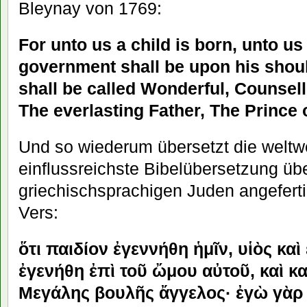
Bleynay von 1769:
For unto us a child is born, unto us
government shall be upon his shou
shall be called Wonderful, Counsel
The everlasting Father, The Prince 
Und so wiederum übersetzt die weltwe
einflussreichste Bibelübersetzung üb
griechischsprachigen Juden angefert
Vers:
ὅτι παιδίον ἐγεννήθη ἡμῖν, υἱὸς καὶ
ἐγενήθη ἐπὶ τοῦ ὤμου αὐτοῦ, καὶ κα
Μεγάλης βουλῆς ἄγγελος· ἐγὼ γὰρ 