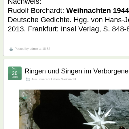
Nachweis:
Rudolf Borchardt:
Weihnachten 1944
Deutsche Gedichte. Hgg. von Hans-J
2013, Frankfurt: Insel Verlag, S. 848-
Posted by
admin
at 18:32
Dez.
Ringen und Singen im Verborgene
28
2018
Aus unserem Leben
,
Weihnacht