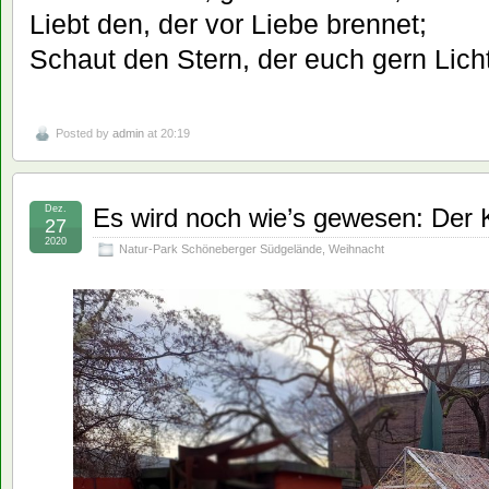
Liebt den, der vor Liebe brennet;
Schaut den Stern, der euch gern Lich
Posted by
admin
at 20:19
Dez.
Es wird noch wie’s gewesen: Der Ke
27
2020
Natur-Park Schöneberger Südgelände
,
Weihnacht