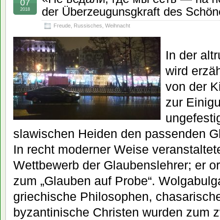
07
der Überzeugunsgkraft des Schön
2018
Freude
,
Russisches
,
Weihnacht
In der al
wird erzä
von der K
zur Einig
ungefesti
slawischen Heiden den passenden Gl
In recht moderner Weise veranstaltete
Wettbewerb der Glaubenslehrer; er o
zum „Glauben auf Probe“. Wolgabulg
griechische Philosophen, chasarisch
byzantinische Christen wurden zum z