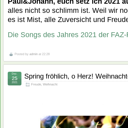
Paul&Johann, euch setz ich 2021 auf
alles nicht so schlimm ist. Weil wir 
es ist Mist, alle Zuversicht und Freu
Die Songs des Jahres 2021 der FAZ-
Posted by
admin
at 22:28
Dez.
Spring fröhlich, o Herz! Weihnachte
25
2021
Freude
,
Weihnacht