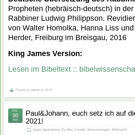
Propheten (hebräisch-deutsch) in de
Rabbiner Ludwig Philippson. Revidie
von Walter Homolka, Hanna Liss und 
Herder, Freiburg im Breisgau, 2016
King James Version:
Lesen im Bibeltext :: bibelwissenscha
Posted by
admin
at 18:43
Dez.
Paul&Johann, euch setz ich auf die
30
2021!
2021
Angst
,
Apokalypse
,
Ey Alter
,
Freude
,
Verdummungen
,
Weihnacht