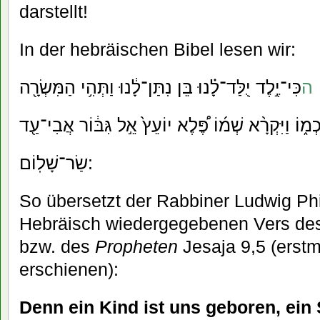
darstellt!
In der hebräischen Bibel lesen wir:
ה
כִּי־יֶ֣לֶד יֻלַּד־לָ֗נוּ בֵּן נִתַּן־לָ֔נוּ וַתְּהִ֥י הַמִּשְׂרָ֖ה
֑וֹ וַיִּקְרָ֨א שְׁמ֜וֹ פֶּ֠לֶא יוֹעֵץ֙ אֵ֣ל גִּבּ֔וֹר אֲבִי־עַ֖ד
שַׂר־שָׁלֽוֹם:
So übersetzt der Rabbiner Ludwig Ph
Hebräisch wiedergegebenen Vers d
bzw. des
Propheten
Jesaja 9,5 (erstm
erschienen):
Denn ein Kind ist uns geboren, ein