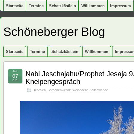
Startseite
Termine
Schatzkästlein
Willkommen
Impressum
Schöneberger Blog
Startseite
Termine
Schatzkästlein
Willkommen
Impressu
Jan.
Nabi Jeschajahu/Prophet Jesaja 9
07
Kneipengespräch
2023
Hebraica
,
Sprachenvielfalt
,
Weihnacht
,
Zeitenwende