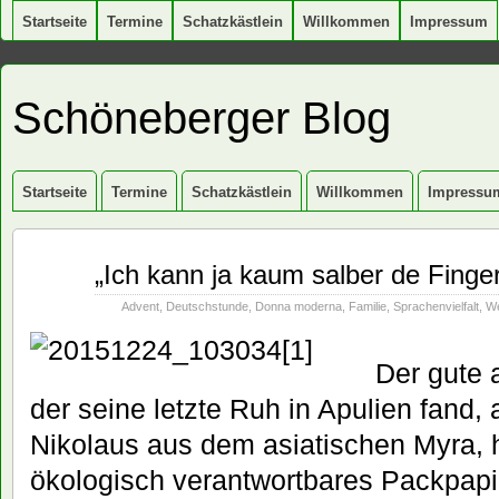
Startseite
Termine
Schatzkästlein
Willkommen
Impressum
Schöneberger Blog
Startseite
Termine
Schatzkästlein
Willkommen
Impressu
Dez.
„Ich kann ja kaum salber de Finger
24
2015
Advent
,
Deutschstunde
,
Donna moderna
,
Familie
,
Sprachenvielfalt
,
We
Der gute a
der seine letzte Ruh in Apulien fand, 
Nikolaus aus dem asiatischen Myra, ha
ökologisch verantwortbares Packpapie