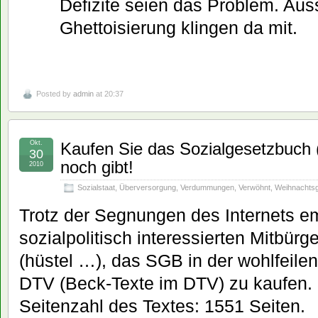
Defizite seien das Problem. Aus
Ghettoisierung klingen da mit.
Posted by
admin
at 20:37
Okt.
Kaufen Sie das Sozialgesetzbuch
30
noch gibt!
2010
Sozialstaat
,
Überversorgung
,
Verdummungen
,
Verwöhnt
,
Weihnachts
Trotz der Segnungen des Internets em
sozialpolitisch interessierten Mitbür
(hüstel …), das SGB in der wohlfeil
DTV (Beck-Texte im DTV) zu kaufen. 
Seitenzahl des Textes: 1551 Seiten.