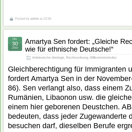
Posted by
admin
at 23:56
Okt.
Amartya Sen fordert: „Gleiche Rec
30
wie für ethnische Deutsche!“
2010
Antideutsche Ideologie
,
Rechtsordnung
,
Willkommenskultur
Gleichberechtigung für Immigranten 
fordert Amartya Sen in der November
86). Sen verlangt also, dass einem 
Rumänien, Libaonon usw. die gleich
einem hier geborenen Deustchen. A
bedeuten, dass jeder Zugewanderte 
besuchen darf, dieselben Berufe ergre