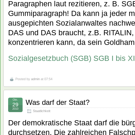
Paragraphen laut rezitieren, z. B. SG
Gummiparagraph! Da kann ja jeder mit
ausgepichten Sozialanwaltes nachwe
DAS und DAS braucht, z.B. RITALIN, w
konzentrieren kann, da sein Goldhams
Sozialgesetzbuch (SGB) SGB I bis XI
Posted by
admin
at 07:54
Okt.
Was darf der Staat?
29
2010
Staatlichkeit
Der demokratische Staat darf die bür
durchsetzen. Die zahlreichen Falschp