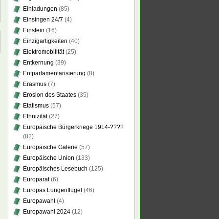
Einladungen
(85)
Einsingen 24/7
(4)
Einstein
(16)
Einzigartigkeiten
(40)
Elektromobilität
(25)
Entkernung
(39)
Entparlamentarisierung
(8)
Erasmus
(7)
Erosion des Staates
(35)
Etatismus
(57)
Ethnizität
(27)
Europäische Bürgerkriege 1914-????
(82)
Europäische Galerie
(57)
Europäische Union
(133)
Europäisches Lesebuch
(125)
Europarat
(6)
Europas Lungenflügel
(46)
Europawahl
(4)
Europawahl 2024
(12)