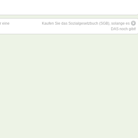
r eine
Kaufen Sie das Sozialgesetzbuch (SGB), solange es
DAS noch gibt!