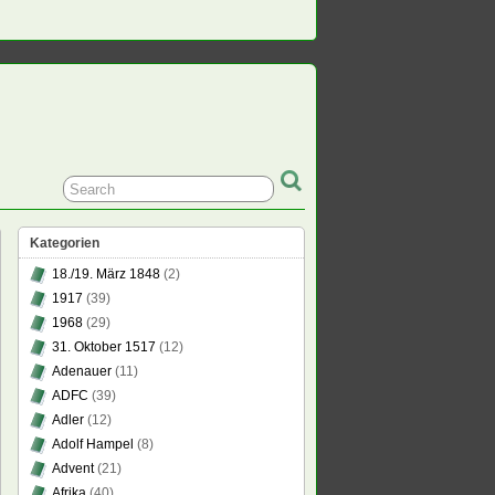
Kategorien
18./19. März 1848
(2)
1917
(39)
1968
(29)
31. Oktober 1517
(12)
Adenauer
(11)
ADFC
(39)
Adler
(12)
Adolf Hampel
(8)
Advent
(21)
Afrika
(40)