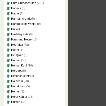
Gute Grundschulen
(207)
Habeck
(3)
Hagar
(7)
Hannah Arendt
(5)
Harzreise im Winter
(9)
Haß
(36)
Hashtag #Me
(9)
Hass und Hetze
(13)
Hebraica
(72)
Hegel
(1)
Heiligkeit
(8)
Heimat
(53)
Helmut Kohl
(16)
Herodot
(5)
Historikerstreit
(4)
Hölderlin
(20)
Holodomor
(5)
Homer
(11)
Horst Köhler
(25)
Husten
(3)