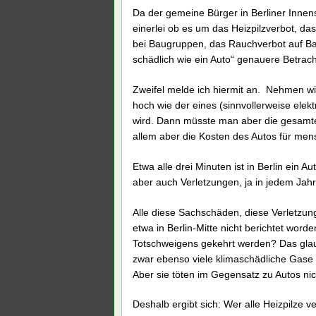
Da der gemeine Bürger in Berliner Innen
einerlei ob es um das Heizpilzverbot, da
bei Baugruppen, das Rauchverbot auf Bah
schädlich wie ein Auto“ genauere Betrac
Zweifel melde ich hiermit an. Nehmen wi
hoch wie der eines (sinnvollerweise elek
wird. Dann müsste man aber die gesamten
allem aber die Kosten des Autos für me
Etwa alle drei Minuten ist in Berlin ein A
aber auch Verletzungen, ja in jedem Jah
Alle diese Sachschäden, diese Verletzung
etwa in Berlin-Mitte nicht berichtet wor
Totschweigens gekehrt werden? Das glaub
zwar ebenso viele klimaschädliche Gase 
Aber sie töten im Gegensatz zu Autos nich
Deshalb ergibt sich: Wer alle Heizpilze v