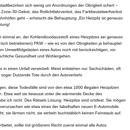
stadtbezirken sich wenig um Anordnungen der Obrigkeit schert –
s Zone-30-Gebot, das Rotlichtfahrverbot, das Farbbeutelwerfverbot
nhöfen geht – erheischt die Behauptung „Ein Heizpilz ist genauso
htung!
r einmal an, der Kohlendioxidausstoß eines Heizpilzes sei genauso
trisch betriebenen) PKW – wie es von den Obrigkeiten ja behauptet
 Umweltfolgelasten eines Autos noch mit berücksichtigen, vor
nschliche Gesundheit und Wohlergehen.
uto in einen Unfall verwickelt. Meist entstehen nur Sachschäden, oft
r sogar Dutzende Tote durch den Autoverkehr.
en, diese Todesfälle sind von den etwa 1000 illegalen Heizpilzen
den. Etwa weil sie bewusst unter die wärmende Decke des
e ich nicht. Des Rätsels Lösung: Heizpilze sind ortsfest. Sie mögen
verursachen wie etwa eines der fabelhaften neuen E-Automobile.
t, sie lärmen nicht, sie wirbeln buchstäblich keinen Feinstaub auf.
erbietet, sollte mit größerem Recht zuerst einmal alle Autos