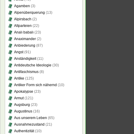
Agamben
(3)
Alpenüberquerung
(13)
Alpirsbach
(2)
Altparteien
(22)
Analı babalı
(23)
Anaximander
(2)
Anbiederung
(87)
Angst
(91)
Anständigkeit
(11)
Antideutsche Ideologie
(30)
Antifaschismus
(8)
Antike
(125)
Antiker Form sich nähernd
(10)
Apokalypse
(23)
Armut
(121)
Augsburg
(23)
Augustinus
(16)
Aus unserem Leben
(65)
Ausnahmezustand
(21)
Authentizität
(10)