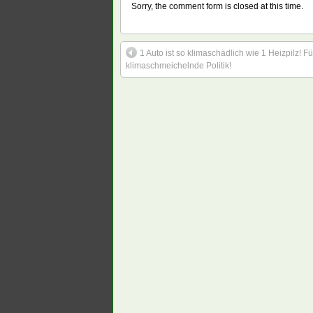
Sorry, the comment form is closed at this time.
1 Auto ist so klimaschädlich wie 1 Heizpilz! Fü
klimaschmeichelnde Politik!