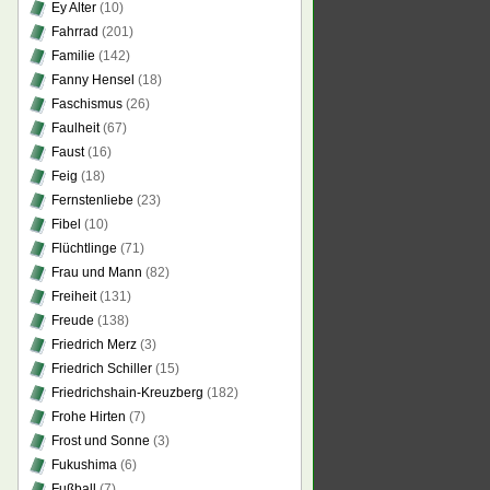
Ey Alter
(10)
Fahrrad
(201)
Familie
(142)
Fanny Hensel
(18)
Faschismus
(26)
Faulheit
(67)
Faust
(16)
Feig
(18)
Fernstenliebe
(23)
Fibel
(10)
Flüchtlinge
(71)
Frau und Mann
(82)
Freiheit
(131)
Freude
(138)
Friedrich Merz
(3)
Friedrich Schiller
(15)
Friedrichshain-Kreuzberg
(182)
Frohe Hirten
(7)
Frost und Sonne
(3)
Fukushima
(6)
Fußball
(7)