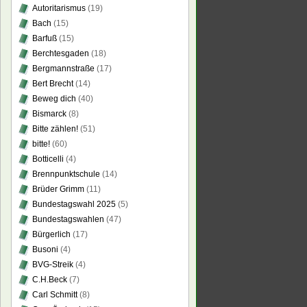
Autoritarismus
(19)
Bach
(15)
Barfuß
(15)
Berchtesgaden
(18)
Bergmannstraße
(17)
Bert Brecht
(14)
Beweg dich
(40)
Bismarck
(8)
Bitte zählen!
(51)
bitte!
(60)
Botticelli
(4)
Brennpunktschule
(14)
Brüder Grimm
(11)
Bundestagswahl 2025
(5)
Bundestagswahlen
(47)
Bürgerlich
(17)
Busoni
(4)
BVG-Streik
(4)
C.H.Beck
(7)
Carl Schmitt
(8)