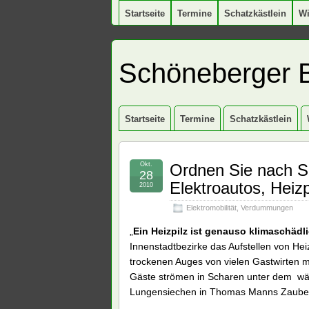
Startseite
Termine
Schatzkästlein
W
Schöneberger 
Startseite
Termine
Schatzkästlein
Okt.
Ordnen Sie nach Sc
28
Elektroautos, Heizp
2010
Elektromobilität
,
Verdummungen
„
Ein Heizpilz ist genauso klimaschädli
Innenstadtbezirke das Aufstellen von Hei
trockenen Auges von vielen Gastwirten m
Gäste strömen in Scharen unter dem wär
Lungensiechen in Thomas Manns Zauber