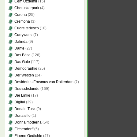
Cem Özdemir
(15)
Cheruskerpark
(4)
Corona
(25)
Cremona
(3)
Cuore tedesco
(10)
Currywurst
(7)
Dalinda
(9)
Dante
(27)
Das Böse
(126)
Das Gute
(117)
Demographie
(25)
Der Westen
(24)
Desiderius Erasmus von Rotterdam
(7)
Deutschstunde
(169)
Die Linke
(17)
Digital
(29)
Donald Tusk
(9)
Donatello
(1)
Donna moderna
(54)
Eichendorff
(5)
Eigene Gedichte
(47)