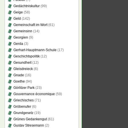
Gedächtniskultur
(99)
Geige
(58)
Geld
(142)
Gemeinschaft im Wort
(61)
Gemeinsinn
(14)
Georgien
(9)
Gerda
(3)
Gerhart-Hauptmann-Schule
(17)
Geschichtspolitik
(12)
Gesundheit
(12)
Gleisdreieck
(6)
Gnade
(16)
Goethe
(94)
Görlitzer Park
(23)
Gouvernance économique
(59)
Griechisches
(71)
Gröbenufer
(6)
Grundgesetz
(19)
Grünes Gedankengut
(61)
Gustav Stresemann
(2)