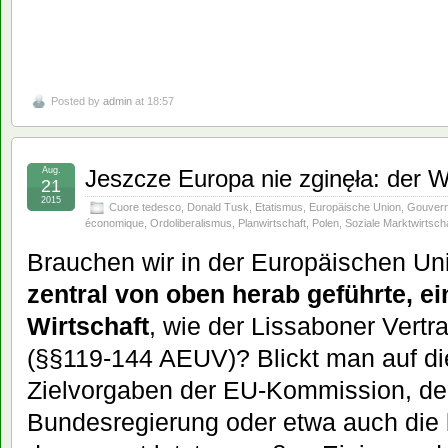
Posted by
admin
at 18:57
Aug.
Jeszcze Europa nie zginęła: der 
21
2015
Cuore tedesco
,
Donald Tusk
,
Etatismus
,
Europäische Union
,
Gouver
économique
,
Ordoliberalismus
,
Planwirtschaft
,
Polen
,
Soziale Marktwirtsch
Brauchen wir in der Europäischen Un
zentral von oben herab geführte, ei
Wirtschaft
, wie der Lissaboner Vertr
(§§119-144 AEUV)? Blickt man auf di
Zielvorgaben der EU-Kommission, de
Bundesregierung oder etwa auch die