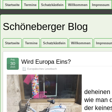
Startseite
Termine
Schatzkästlein
Willkommen
Impressum
Schöneberger Blog
Startseite
Termine
Schatzkästlein
Willkommen
Impressu
Aug.
Wird Europa Eins?
30
2015
Europäisches Lesebuch
deheinen 
wie man d
der keine