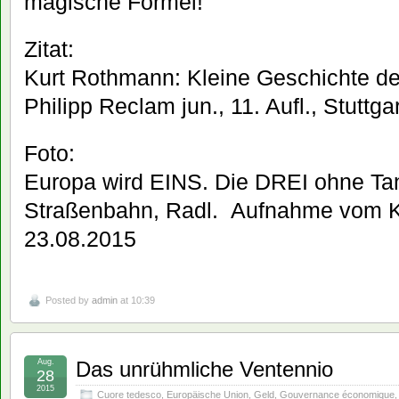
magische Formel!
Zitat:
Kurt Rothmann: Kleine Geschichte der
Philipp Reclam jun., 11. Aufl., Stuttga
Foto:
Europa wird EINS. Die DREI ohne Tan
Straßenbahn, Radl. Aufnahme vom Kö
23.08.2015
Posted by
admin
at 10:39
Aug.
Das unrühmliche Ventennio
28
2015
Cuore tedesco
,
Europäische Union
,
Geld
,
Gouvernance économique