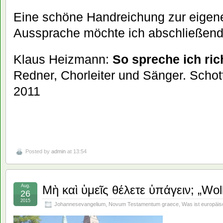
Eine schöne Handreichung zur eigene
Aussprache möchte ich abschließend
Klaus Heizmann:
So spreche ich ric
Redner, Chorleiter und Sänger. Schott
2011
Posted by
admin
at 13:54
Aug.
Μὴ καὶ ὑμεῖς θέλετε ὑπάγειν; „Wol
26
2015
Johannesevangelium
,
Novum Testamentum graece
,
Was ist europäi