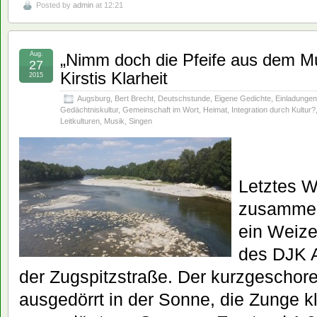
Posted by
admin
at 12:21
Aug.
„Nimm doch die Pfeife aus dem Mu
27
Kirstis Klarheit
2015
Augsburg
,
Bert Brecht
,
Deutschstunde
,
Eigene Gedichte
,
Einladungen
Gedächtniskultur
,
Gemeinschaft im Wort
,
Heimat
,
Integration durch Kultur?
Leitkulturen
,
Musik
,
Singen
Letztes W
zusammen
ein Weize
des DJK A
der Zugspitzstraße. Der kurzgeschor
ausgedörrt in der Sonne, die Zunge kl