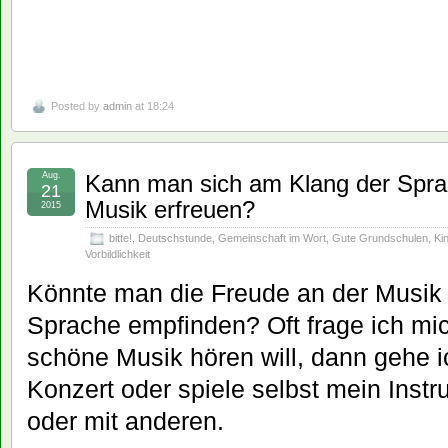
Posted by
admin
at 18:24
Aug.
Kann man sich am Klang der Spra
21
Musik erfreuen?
2015
bitte!
,
Deutschstunde
,
Gemeinschaft im Wort
,
Gute Grundschulen
,
Ki
Vorbildlichkeit
Könnte man die Freude an der Musik v
Sprache empfinden? Oft frage ich mi
schöne Musik hören will, dann gehe ic
Konzert oder spiele selbst mein Instr
oder mit anderen.