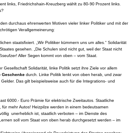
zent links, Friedrichshain-Kreuzberg wählt zu 80-90 Prozent links.
s?
den durchaus ehrenwerten Motiven vieler linker Politiker und mit der
schrötigen Verallgemeinerung:
lich
en staatsfixiert. „Wir Politiker kümmern uns um alles.“ Solidarität
 Staates gesehen. „Die Schulen sind nicht gut, weil der Staat nicht
toßseufzer! Aller Segen kommt von oben – vom Staat.
Gesellschaft Solidarität, linke Politik setzt ihre Ziele vor allem
he Geschenke
durch. Linke Politik lenkt von oben herab, und zwar
 Gelder. Das gilt beispielsweise auch für die Integrations- und
ast 6000.- Euro Prämie für elektrische Zweitautos. Staatliche
, für mehr Autos! Heizpilze werden in einem bedeutsamen
völlig unerheblich ist, staatlich verboten – im Dienste des
ernen soll vom Staat von oben herab durchgesetzt werden – im