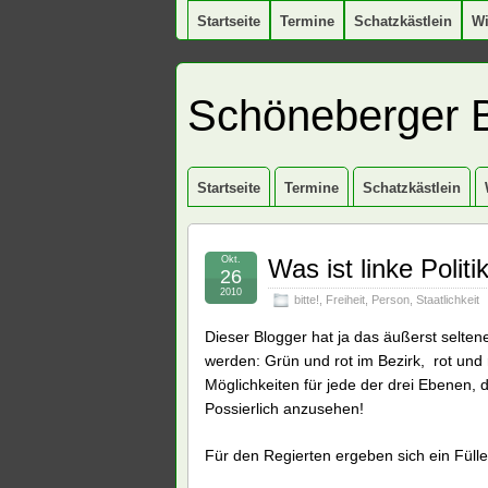
Startseite
Termine
Schatzkästlein
W
Schöneberger 
Startseite
Termine
Schatzkästlein
Okt.
Was ist linke Politi
26
2010
bitte!
,
Freiheit
,
Person
,
Staatlichkeit
Dieser Blogger hat ja das äußerst seltene
werden: Grün und rot im Bezirk, rot und 
Möglichkeiten für jede der drei Ebenen,
Possierlich anzusehen!
Für den Regierten ergeben sich ein Fülle