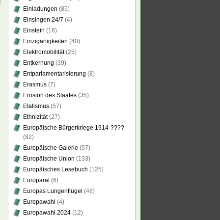
Einladungen
(85)
Einsingen 24/7
(4)
Einstein
(16)
Einzigartigkeiten
(40)
Elektromobilität
(25)
Entkernung
(39)
Entparlamentarisierung
(8)
Erasmus
(7)
Erosion des Staates
(35)
Etatismus
(57)
Ethnizität
(27)
Europäische Bürgerkriege 1914-????
(82)
Europäische Galerie
(57)
Europäische Union
(133)
Europäisches Lesebuch
(125)
Europarat
(6)
Europas Lungenflügel
(46)
Europawahl
(4)
Europawahl 2024
(12)