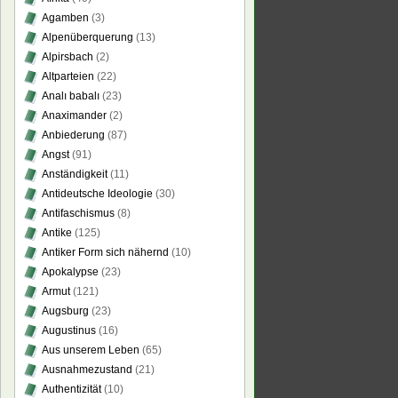
Agamben
(3)
Alpenüberquerung
(13)
Alpirsbach
(2)
Altparteien
(22)
Analı babalı
(23)
Anaximander
(2)
Anbiederung
(87)
Angst
(91)
Anständigkeit
(11)
Antideutsche Ideologie
(30)
Antifaschismus
(8)
Antike
(125)
Antiker Form sich nähernd
(10)
Apokalypse
(23)
Armut
(121)
Augsburg
(23)
Augustinus
(16)
Aus unserem Leben
(65)
Ausnahmezustand
(21)
Authentizität
(10)