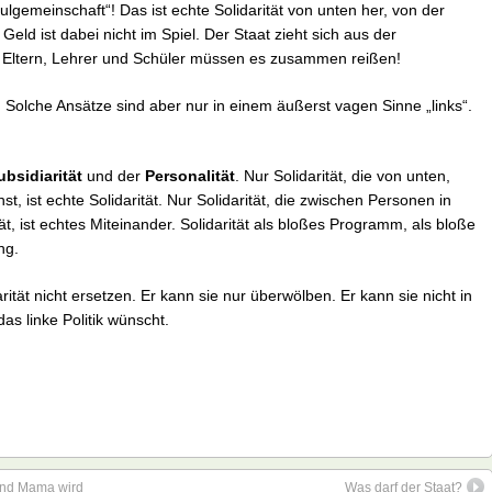
lgemeinschaft“! Das ist echte Solidarität von unten her, von der
Geld ist dabei nicht im Spiel. Der Staat zieht sich aus der
e Eltern, Lehrer und Schüler müssen es zusammen reißen!
 Solche Ansätze sind aber nur in einem äußerst vagen Sinne „links“.
ubsidiarität
und der
Personalität
. Nur Solidarität, die von unten,
 ist echte Solidarität. Nur Solidarität, die zwischen Personen in
ität, ist echtes Miteinander. Solidarität als bloßes Programm, als bloße
ng.
ität nicht ersetzen. Er kann sie nur überwölben. Er kann sie nicht in
as linke Politik wünscht.
und Mama wird
Was darf der Staat?