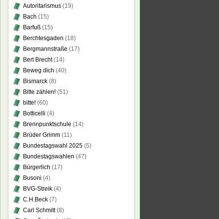
Autoritarismus
(19)
Bach
(15)
Barfuß
(15)
Berchtesgaden
(18)
Bergmannstraße
(17)
Bert Brecht
(14)
Beweg dich
(40)
Bismarck
(8)
Bitte zählen!
(51)
bitte!
(60)
Botticelli
(4)
Brennpunktschule
(14)
Brüder Grimm
(11)
Bundestagswahl 2025
(5)
Bundestagswahlen
(47)
Bürgerlich
(17)
Busoni
(4)
BVG-Streik
(4)
C.H.Beck
(7)
Carl Schmitt
(8)