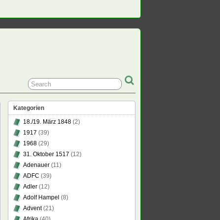
Kategorien
18./19. März 1848
(2)
1917
(39)
1968
(29)
31. Oktober 1517
(12)
Adenauer
(11)
ADFC
(39)
Adler
(12)
Adolf Hampel
(8)
Advent
(21)
Afrika
(40)