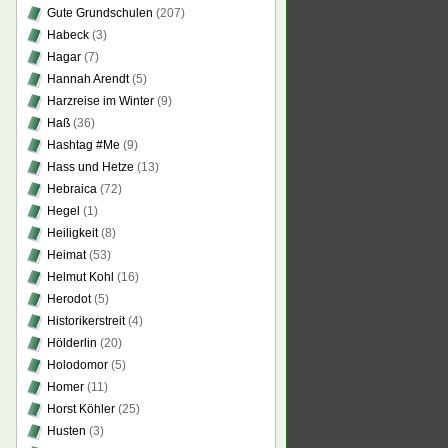
Gute Grundschulen
(207)
Habeck
(3)
Hagar
(7)
Hannah Arendt
(5)
Harzreise im Winter
(9)
Haß
(36)
Hashtag #Me
(9)
Hass und Hetze
(13)
Hebraica
(72)
Hegel
(1)
Heiligkeit
(8)
Heimat
(53)
Helmut Kohl
(16)
Herodot
(5)
Historikerstreit
(4)
Hölderlin
(20)
Holodomor
(5)
Homer
(11)
Horst Köhler
(25)
Husten
(3)