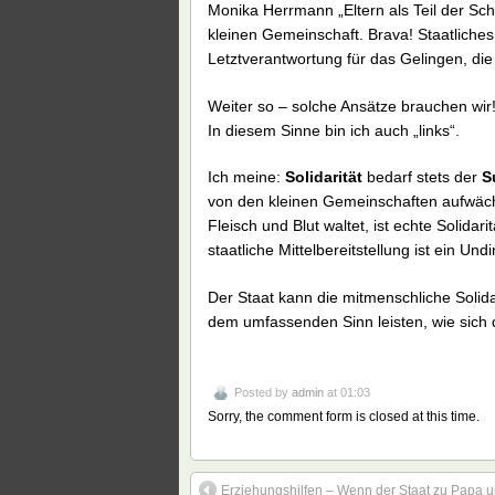
Monika Herrmann „Eltern als Teil der Schu
kleinen Gemeinschaft. Brava! Staatliches 
Letztverantwortung für das Gelingen, di
Weiter so – solche Ansätze brauchen wir!
In diesem Sinne bin ich auch „links“.
Ich meine:
Solidarität
bedarf stets der
S
von den kleinen Gemeinschaften aufwächst,
Fleisch und Blut waltet, ist echte Solidar
staatliche Mittelbereitstellung ist ein Undi
Der Staat kann die mitmenschliche Solidar
dem umfassenden Sinn leisten, wie sich d
Posted by
admin
at 01:03
Sorry, the comment form is closed at this time.
Erziehungshilfen – Wenn der Staat zu Papa 