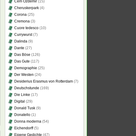
Cem Özdemir
(15)
Cheruskerpark
(4)
Corona
(25)
Cremona
(3)
Cuore tedesco
(10)
Currywurst
(7)
Dalinda
(9)
Dante
(27)
Das Böse
(126)
Das Gute
(117)
Demographie
(25)
Der Westen
(24)
Desiderius Erasmus von Rotterdam
(7)
Deutschstunde
(169)
Die Linke
(17)
Digital
(29)
Donald Tusk
(9)
Donatello
(1)
Donna moderna
(54)
Eichendorff
(5)
Eigene Gedichte
(47)