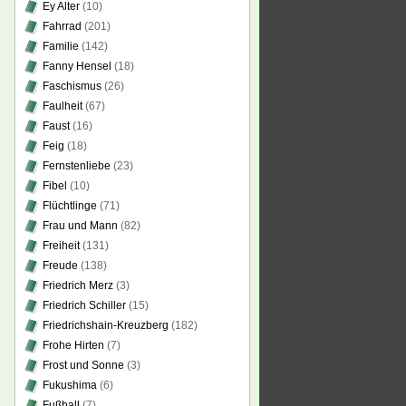
Ey Alter
(10)
Fahrrad
(201)
Familie
(142)
Fanny Hensel
(18)
Faschismus
(26)
Faulheit
(67)
Faust
(16)
Feig
(18)
Fernstenliebe
(23)
Fibel
(10)
Flüchtlinge
(71)
Frau und Mann
(82)
Freiheit
(131)
Freude
(138)
Friedrich Merz
(3)
Friedrich Schiller
(15)
Friedrichshain-Kreuzberg
(182)
Frohe Hirten
(7)
Frost und Sonne
(3)
Fukushima
(6)
Fußball
(7)