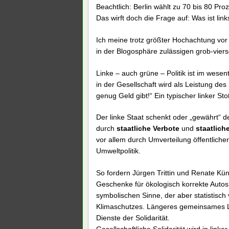
Beachtlich: Berlin wählt zu 70 bis 80 Pro
Das wirft doch die Frage auf: Was ist link
Ich meine trotz größter Hochachtung vor 
in der Blogosphäre zulässigen grob-vier
Linke – auch grüne – Politik ist im wesent
in der Gesellschaft wird als Leistung des
genug Geld gibt!“ Ein typischer linker S
Der linke Staat schenkt oder „gewährt“ der 
durch
staatliche Verbote
und
staatlic
vor allem durch Umverteilung öffentlicher
Umweltpolitik.
So fordern Jürgen Trittin und Renate Kün
Geschenke für ökologisch korrekte Autos
symbolischen Sinne, der aber statistisch 
Klimaschutzes. Längeres gemeinsames L
Dienste der Solidarität.