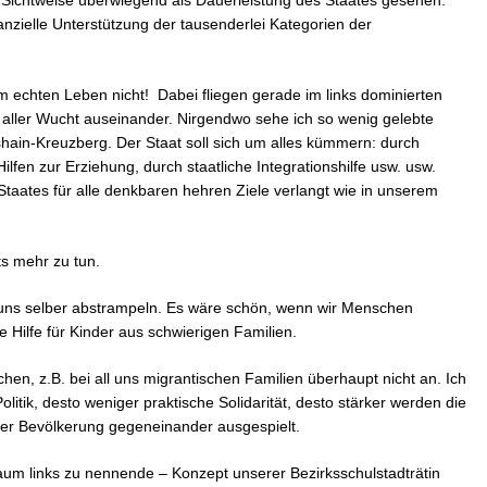
ker Sichtweise überwiegend als Dauerleistung des Staates gesehen:
anzielle Unterstützung der tausenderlei Kategorien der
 im echten Leben nicht! Dabei fliegen gerade im links dominierten
t aller Wucht auseinander. Nirgendwo sehe ich so wenig gelebte
hshain-Kreuzberg. Der Staat soll sich um alles kümmern: durch
 Hilfen zur Erziehung, durch staatliche Integrationshilfe usw. usw.
taates für alle denkbaren hehren Ziele verlangt wie in unserem
s mehr zu tun.
uns selber abstrampeln. Es wäre schön, wenn wir Menschen
e Hilfe für Kinder aus schwierigen Familien.
hen, z.B. bei all uns migrantischen Familien überhaupt nicht an. Ich
Politik, desto weniger praktische Solidarität, desto stärker werden die
der Bevölkerung gegeneinander ausgespielt.
aum links zu nennende – Konzept unserer Bezirksschulstadträtin