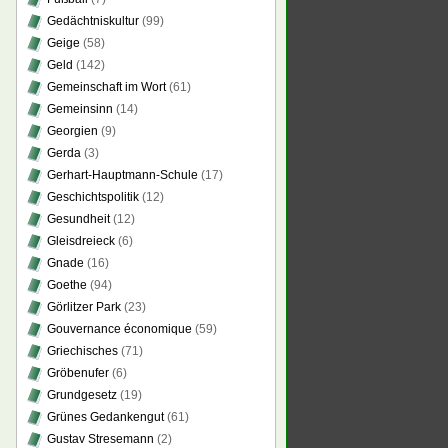
Gedächtniskultur
(99)
Geige
(58)
Geld
(142)
Gemeinschaft im Wort
(61)
Gemeinsinn
(14)
Georgien
(9)
Gerda
(3)
Gerhart-Hauptmann-Schule
(17)
Geschichtspolitik
(12)
Gesundheit
(12)
Gleisdreieck
(6)
Gnade
(16)
Goethe
(94)
Görlitzer Park
(23)
Gouvernance économique
(59)
Griechisches
(71)
Gröbenufer
(6)
Grundgesetz
(19)
Grünes Gedankengut
(61)
Gustav Stresemann
(2)