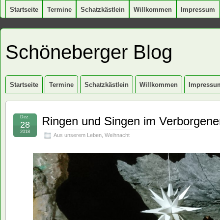
Startseite
Termine
Schatzkästlein
Willkommen
Impressum
Schöneberger Blog
Startseite
Termine
Schatzkästlein
Willkommen
Impressu
Dez.
Ringen und Singen im Verborgene
28
2018
Aus unserem Leben
,
Weihnacht