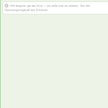
«Не ведали, где мы есть — на небе или на земле». Von der
Überzeugunsgkraft des Schönen