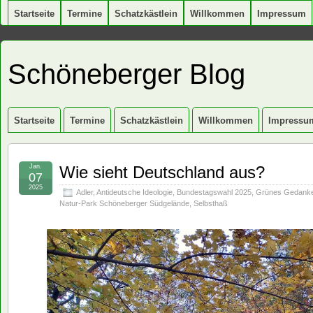
Startseite
Termine
Schatzkästlein
Willkommen
Impressum
Schöneberger Blog
Startseite
Termine
Schatzkästlein
Willkommen
Impressu
Jan.
Wie sieht Deutschland aus?
07
2025
Adler
,
Antideutsche Ideologie
,
Bundestagswahl 2025
,
Grünes Gedank
Natur-Park Schöneberger Südgelände
,
Selbsthaß