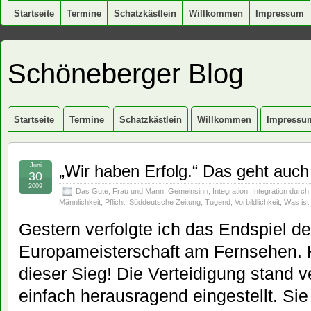
Startseite
Termine
Schatzkästlein
Willkommen
Impressum
Schöneberger Blog
Startseite
Termine
Schatzkästlein
Willkommen
Impressu
Juni
„Wir haben Erfolg.“ Das geht auc
30
2009
Das Gute
,
Frau und Mann
,
Gemeinsinn
,
Integration
,
Integration durch
Männlichkeit
,
Pflicht
,
Süddeutsche Zeitung
,
Tugend
,
Vorbildlichkeit
,
Was ist
Gestern verfolgte ich das Endspiel d
Europameisterschaft am Fernsehen. K
dieser Sieg! Die Verteidigung stand ve
einfach herausragend eingestellt. Sie