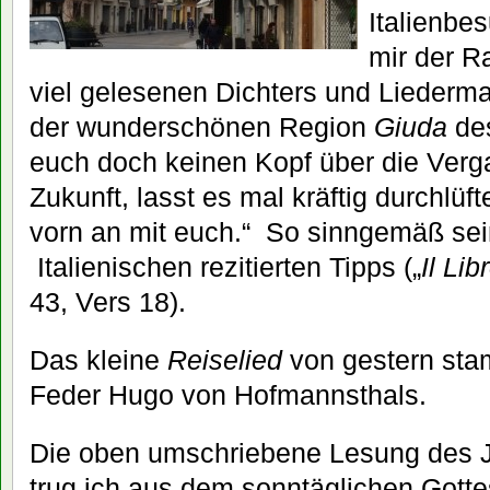
Italienbe
mir der Ra
viel gelesenen Dichters und Liederm
der wunderschönen Region
Giuda
des
euch doch keinen Kopf über die Verga
Zukunft, lasst es mal kräftig durchlüf
vorn an mit euch.“ So sinngemäß se
Italienischen rezitierten Tipps („
Il Lib
43, Vers 18).
Das kleine
Reiselied
von gestern sta
Feder Hugo von Hofmannsthals.
Die oben umschriebene Lesung des J
trug ich aus dem sonntäglichen Gott