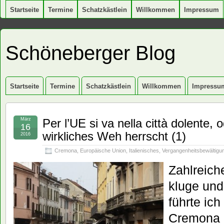
Startseite
Termine
Schatzkästlein
Willkommen
Impressum
Schöneberger Blog
Startseite
Termine
Schatzkästlein
Willkommen
Impressu
März
Per l’UE si va nella città dolente,
16
wirkliches Weh herrscht (1)
2016
Cremona
,
Europäische Union
,
Italienisches
,
Vergangenheitsbewältigu
Zahlreich
kluge und
führte ich
Cremona 