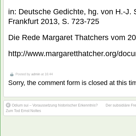
in: Deutsche Gedichte, hg. von H.-J. 
Frankfurt 2013, S. 723-725
Die Rede Margaret Thatchers vom 20
http://www.margaretthatcher.org/doc
Posted by
admin
at 16:44
Sorry, the comment form is closed at this ti
Odium sui – Voraussetzung historischer Erkenntnis?
Der subsidiäre Fre
Zum Tod Ernst Noltes