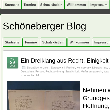
Startseite
Termine
Schatzkästlein
Willkommen
Impressum
Schöneberger Blog
Startseite
Termine
Schatzkästlein
Willkommen
Impressu
Aug.
Ein Dreiklang aus Recht, Einigkeit
29
2016
Europäische Union
,
Europawahl
,
Freiheit
,
Konservativ
,
Liberalismus
,
L
Deutschen
,
Person
,
Rechtsordnung
,
Staatlichkeit
,
Verfassungsrecht
,
Was 
ist europäisch?
Nehmen wir
Grundgest
Hoffnung,